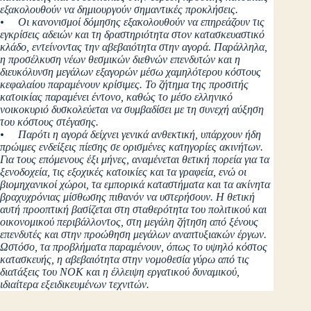
εξακολουθούν να δημιουργούν σημαντικές προκλήσεις.
• Οι κανονισμοί δόμησης εξακολουθούν να επηρεάζουν τις
εγκρίσεις αδειών και τη δραστηριότητα στον κατασκευαστικό
κλάδο, εντείνοντας την αβεβαιότητα στην αγορά. Παράλληλα,
η προσέλκυση νέων θεσμικών διεθνών επενδυτών και η
διευκόλυνση μεγάλων εξαγορών μέσω χαμηλότερου κόστους
κεφαλαίου παραμένουν κρίσιμες. Το ζήτημα της προσιτής
κατοικίας παραμένει έντονο, καθώς το μέσο ελληνικό
νοικοκυριό δυσκολεύεται να συμβαδίσει με τη συνεχή αύξηση
του κόστους στέγασης.
• Παρότι η αγορά δείχνει γενικά ανθεκτική, υπάρχουν ήδη
πρώιμες ενδείξεις πίεσης σε ορισμένες κατηγορίες ακινήτων.
Για τους επόμενους έξι μήνες, αναμένεται θετική πορεία για τα
ξενοδοχεία, τις εξοχικές κατοικίες και τα γραφεία, ενώ οι
βιομηχανικοί χώροι, τα εμπορικά καταστήματα και τα ακίνητα
βραχυχρόνιας μίσθωσης πιθανόν να υστερήσουν. Η θετική
αυτή προοπτική βασίζεται στη σταθερότητα του πολιτικού και
οικονομικού περιβάλλοντος, στη μεγάλη ζήτηση από ξένους
επενδυτές και στην προώθηση μεγάλων αναπτυξιακών έργων.
Ωστόσο, τα προβλήματα παραμένουν, όπως το υψηλό κόστος
κατασκευής, η αβεβαιότητα στην νομοθεσία γύρω από τις
διατάξεις του ΝΟΚ και η έλλειψη εργατικού δυναμικού,
ιδιαίτερα εξειδικευμένων τεχνιτών.