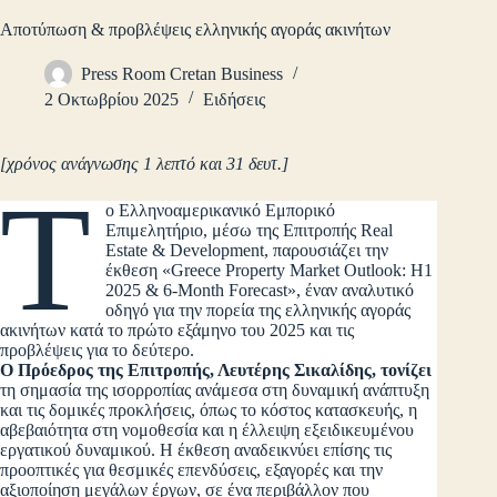
Αποτύπωση & προβλέψεις ελληνικής αγοράς ακινήτων
Press Room Cretan Business
2 Οκτωβρίου 2025
Ειδήσεις
[χρόνος ανάγνωσης 1 λεπτό και 31 δευτ.]
Τ
ο Ελληνοαμερικανικό Εμπορικό
Επιμελητήριο, μέσω της Επιτροπής Real
Estate & Development, παρουσιάζει την
έκθεση «Greece Property Market Outlook: H1
2025 & 6-Month Forecast», έναν αναλυτικό
οδηγό για την πορεία της ελληνικής αγοράς
ακινήτων κατά το πρώτο εξάμηνο του 2025 και τις
προβλέψεις για το δεύτερο.
Ο Πρόεδρος της Επιτροπής, Λευτέρης Σικαλίδης, τονίζει
τη σημασία της ισορροπίας ανάμεσα στη δυναμική ανάπτυξη
και τις δομικές προκλήσεις, όπως το κόστος κατασκευής, η
αβεβαιότητα στη νομοθεσία και η έλλειψη εξειδικευμένου
εργατικού δυναμικού. Η έκθεση αναδεικνύει επίσης τις
προοπτικές για θεσμικές επενδύσεις, εξαγορές και την
αξιοποίηση μεγάλων έργων, σε ένα περιβάλλον που