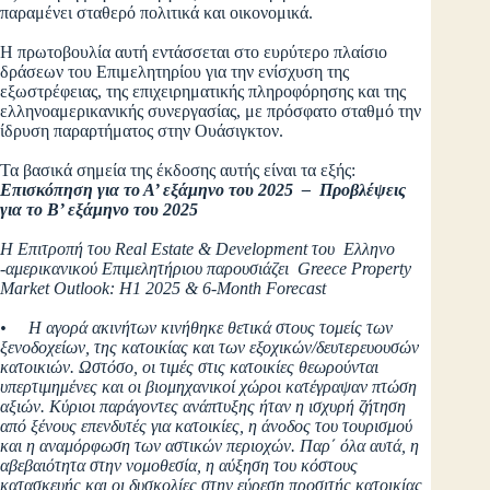
παραμένει σταθερό πολιτικά και οικονομικά.
Η πρωτοβουλία αυτή εντάσσεται στο ευρύτερο πλαίσιο
δράσεων του Επιμελητηρίου για την ενίσχυση της
εξωστρέφειας, της επιχειρηματικής πληροφόρησης και της
ελληνοαμερικανικής συνεργασίας, με πρόσφατο σταθμό την
ίδρυση παραρτήματος στην Ουάσιγκτον.
Τα βασικά σημεία της έκδοσης αυτής είναι τα εξής:
Επισκόπηση για το Α’ εξάμηνο του 2025 – Προβλέψεις
για το Β’ εξάμηνο του 2025
Η Επιτροπή του
Real
Estate &
Development του Ελληνο
-αμερικανικού Επιμελητήριου παρουσιάζει
Greece
Property
Market
Outlook:
H1 2025 & 6-
Month
Forecast
• Η αγορά ακινήτων κινήθηκε θετικά στους τομείς των
ξενοδοχείων, της κατοικίας και των εξοχικών/δευτερευουσών
κατοικιών. Ωστόσο, οι τιμές στις κατοικίες θεωρούνται
υπερτιμημένες και οι βιομηχανικοί χώροι κατέγραψαν πτώση
αξιών. Κύριοι παράγοντες ανάπτυξης ήταν η ισχυρή ζήτηση
από ξένους επενδυτές για κατοικίες, η άνοδος του τουρισμού
και η αναμόρφωση των αστικών περιοχών. Παρ΄ όλα αυτά, η
αβεβαιότητα στην νομοθεσία, η αύξηση του κόστους
κατασκευής και οι δυσκολίες στην εύρεση προσιτής κατοικίας