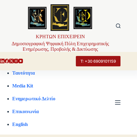
Μετάβαση
στο
περιεχόμενο
ΚΡΗΤΩΝ ΕΠΙΧΕΙΡΕΙΝ
Δημοσιογραφική Ψηφιακή Πύλη Επιχειρηματικής
Ενημέρωσης, Προβολής & Δικτύωσης
Τ: +30 6909101159
Ταυτότητα
Media Kit
Ενημερωτικό Δελτίο
Επικοινωνία
English