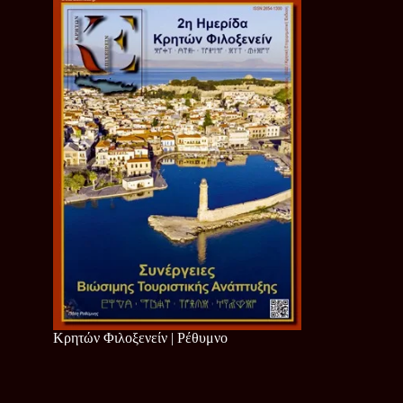
Κρητών Φιλοξενείν | Ρέθυμνο