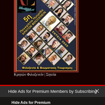
Κρητών Φιλοξενείν | Σητεία
Hide Ads for Premium Members by Subscribing
Copyright © 2026 - Cretan Business | Κρητών Επιχειρείν
Όροι Χρήσης
|
Πολιτική Απορρήτου
Hide Ads for Premium