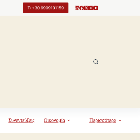
Τ: +30 6909101159
Συνεντεύξεις
Οικονομία
Περισσότερα