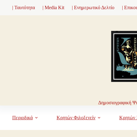
Μετάβαση
| Ταυτότητα
| Media Kit
| Ενημερωτικό Δελτίο
| Επικο
στο
περιεχόμενο
Δημοσιογραφική Ψη
Περιοδικά
Κρητών Φιλοξενείν
Κρητών 