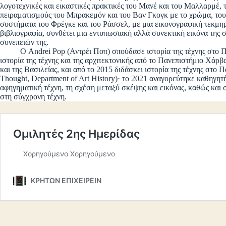
λογοτεχνικές και εικαστικές πρακτικές του Μανέ και του Μαλλαρμέ, 
πειραματισμούς του Μπρακεμόν και του Βαν Γκογκ με το χρώμα, του
συστήματα του Φρέγκε και του Ράσσελ, με μια εικονογραφική τεκμηρ
βιβλιογραφία, συνθέτει μια εντυπωσιακή αλλά συνεκτική εικόνα της 
συνεπειών της.
Ο Andrei Pop (Αντρέι Ποπ) σπούδασε ιστορία της τέχνης στο Παν
ιστορία της τέχνης και της αρχιτεκτονικής από το Πανεπιστήμιο Χάρβα
και της Βασιλείας, και από το 2015 διδάσκει ιστορία της τέχνης στο 
Thought, Department of Art History)· το 2021 αναγορεύτηκε καθηγητή
αφηγηματική τέχνη, τη σχέση μεταξύ σκέψης και εικόνας, καθώς και 
στη σύγχρονη τέχνη.