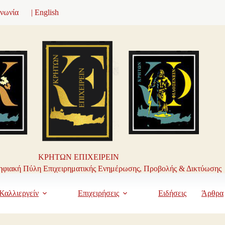
ινωνία
| English
ΚΡΗΤΩΝ ΕΠΙΧΕΙΡΕΙΝ
φιακή Πύλη Επιχειρηματικής Ενημέρωσης, Προβολής & Δικτύωσης
Καλλιεργείν
Επιχειρήσεις
Ειδήσεις
Άρθρα