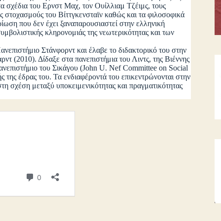
τα σχέδια του Ερνστ Μαχ, τον Ουίλλιαμ Τζέιμς, τους
ς στοχασμούς του Βίττγκενσταϊν καθώς και τα φιλοσοφικά
ίωση που δεν έχει ξαναπαρουσιαστεί στην ελληνική
συμβολιστικής κληρονομιάς της νεωτερικότητας και των
επιστήμιο Στάνφορντ και έλαβε το διδακτορικό του στην
ρντ (2010). Δίδαξε στα πανεπιστήμια του Λιντς, της Βιέννης
Πανεπιστήμιο του Σικάγου (John U. Nef Committee on Social
ς της έδρας του. Τα ενδιαφέροντά του επικεντρώνονται στην
στη σχέση μεταξύ υποκειμενικότητας και πραγματικότητας