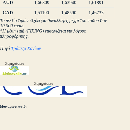
AUD
1,66809
1,63940
1,61891
CAD
1,51190
1,48590
1,46733
Το δελτίο τιμών ισχύει για συναλλαγές μέχρι του ποσού των
10.000 ευρώ.
*Η μέση τιμή (FIXING) εμφανίζεται για λόγους
πληροφόρησης.
Πηγή
Τράπεζα Χανίων
Χορηγούμενο
Χορηγούμενο
Μου αρέσει αυτό: