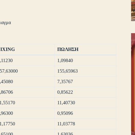
λαγμα
FIXING
ΠΩΛΗΣΗ
,11230
1,09840
57,63000
155,65963
,45080
7,35767
,86706
0,85622
1,55170
11,40730
,96300
0,95096
1,17750
11,03778
,65100
1,63036