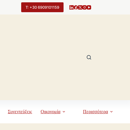
Τ: +30 6909101159
Συνεντεύξεις
Οικονομία
Περισσότερα