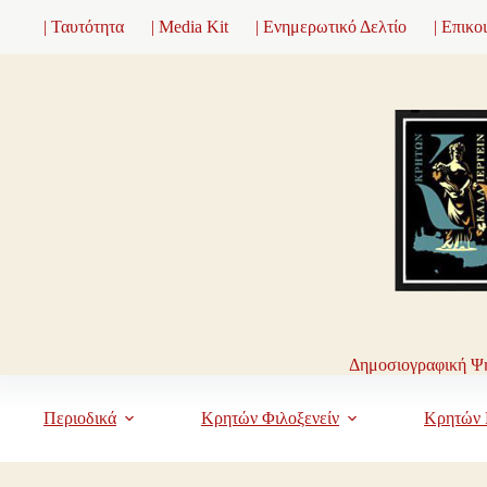
Μετάβαση
| Ταυτότητα
| Media Kit
| Ενημερωτικό Δελτίο
| Επικο
στο
περιεχόμενο
Δημοσιογραφική Ψη
Περιοδικά
Κρητών Φιλοξενείν
Κρητών 