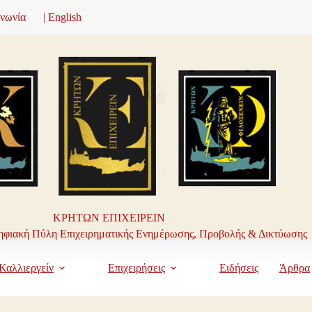
ινωνία
| English
ΚΡΗΤΩΝ ΕΠΙΧΕΙΡΕΙΝ
φιακή Πύλη Επιχειρηματικής Ενημέρωσης, Προβολής & Δικτύωσης
Καλλιεργείν
Επιχειρήσεις
Ειδήσεις
Άρθρα