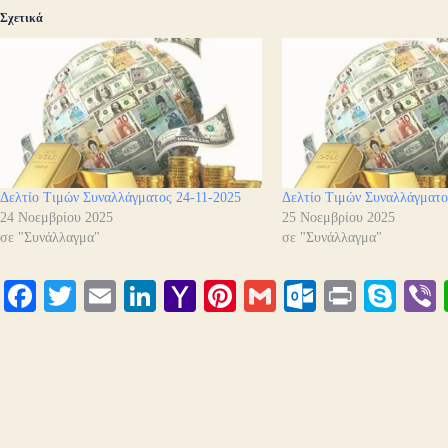
Σχετικά
Δελτίο Τιμών Συναλλάγματος 24-11-2025
Δελτίο Τιμών Συναλλάγματο
24 Νοεμβρίου 2025
25 Νοεμβρίου 2025
σε "Συνάλλαγμα"
σε "Συνάλλαγμα"
Fa
T
E
Li
Y
Pi
G
O
Pr
S
ce
wi
m
nk
ah
nt
m
ut
in
ky
bo
tte
ail
ed
oo
er
ail
lo
t
pe
r
ok
r
In
M
es
ok
ail
t
.c