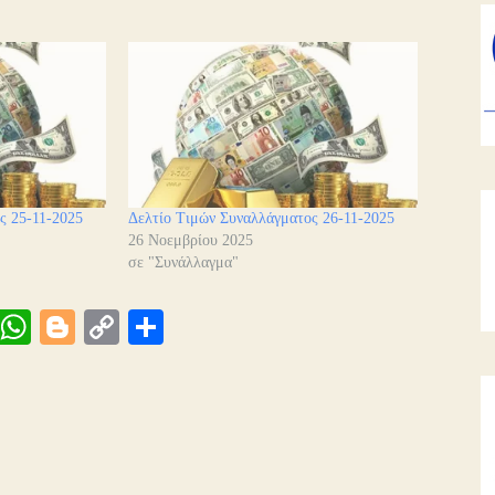
ς 25-11-2025
Δελτίο Τιμών Συναλλάγματος 26-11-2025
26 Νοεμβρίου 2025
σε "Συνάλλαγμα"
Vi
W
Bl
C
Μ
be
ha
og
op
οι
ts
ge
y
ρ
A
r
Li
α
pp
nk
στ