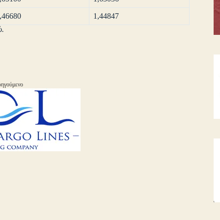
,46680
1,44847
ώ.
ηγούμενο