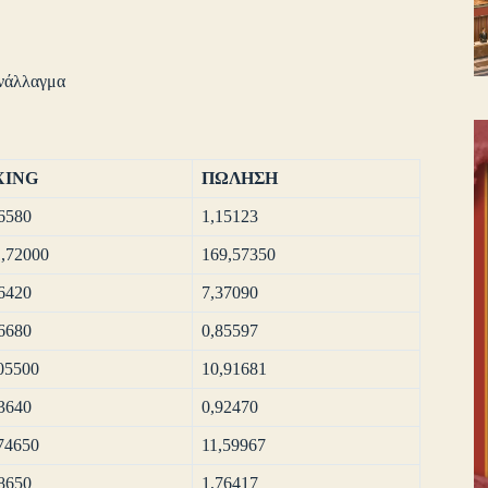
νάλλαγμα
XING
ΠΩΛΗΣΗ
6580
1,15123
,72000
169,57350
6420
7,37090
6680
0,85597
05500
10,91681
3640
0,92470
74650
11,59967
8650
1,76417