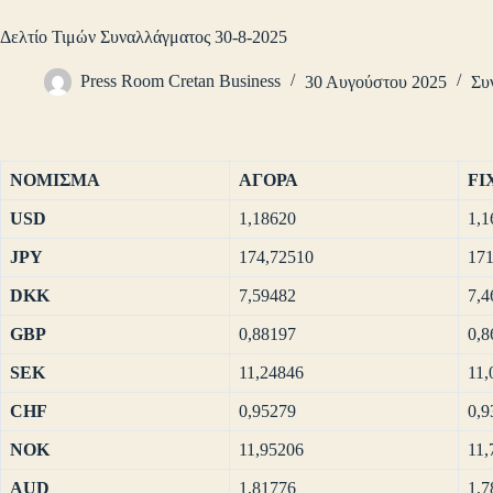
Δελτίο Τιμών Συναλλάγματος 30-8-2025
Press Room Cretan Business
30 Αυγούστου 2025
Συ
ΝΟΜΙΣΜΑ
ΑΓΟΡΑ
FI
USD
1,18620
1,1
JPY
174,72510
171
DKK
7,59482
7,4
GBP
0,88197
0,8
SEK
11,24846
11,
CHF
0,95279
0,9
NOK
11,95206
11,
AUD
1,81776
1,7