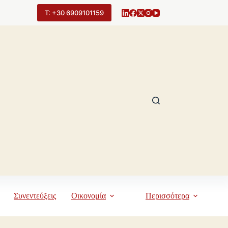
Τ: +30 6909101159
Συνεντεύξεις
Οικονομία
Περισσότερα