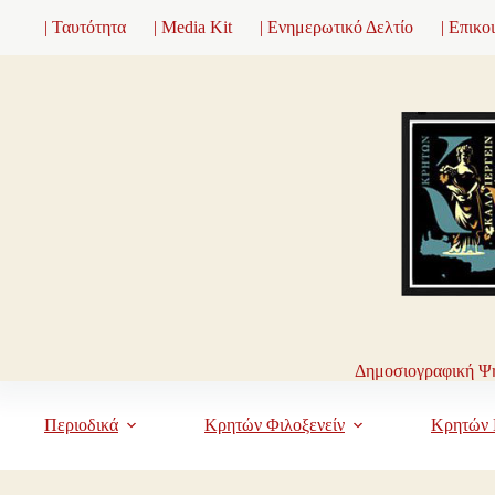
Μετάβαση
| Ταυτότητα
| Media Kit
| Ενημερωτικό Δελτίο
| Επικο
στο
περιεχόμενο
Δημοσιογραφική Ψη
Περιοδικά
Κρητών Φιλοξενείν
Κρητών 