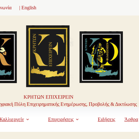
ινωνία
| English
ΚΡΗΤΩΝ ΕΠΙΧΕΙΡΕΙΝ
φιακή Πύλη Επιχειρηματικής Ενημέρωσης, Προβολής & Δικτύωσης
Καλλιεργείν
Επιχειρήσεις
Ειδήσεις
Άρθρα