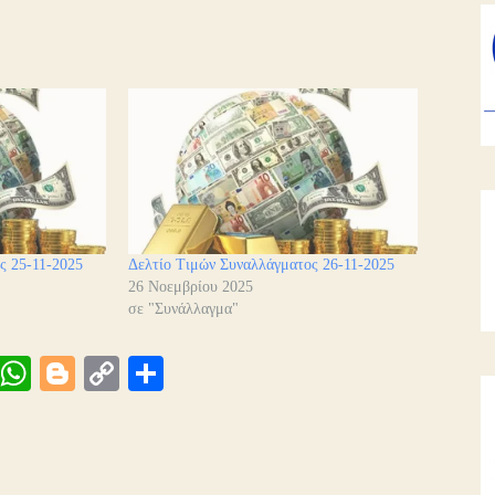
ς 25-11-2025
Δελτίο Τιμών Συναλλάγματος 26-11-2025
26 Νοεμβρίου 2025
σε "Συνάλλαγμα"
Vi
W
Bl
C
Μ
be
ha
og
op
οι
ts
ge
y
ρ
A
r
Li
α