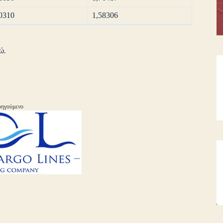
0310
1,58306
ώ.
ηγούμενο