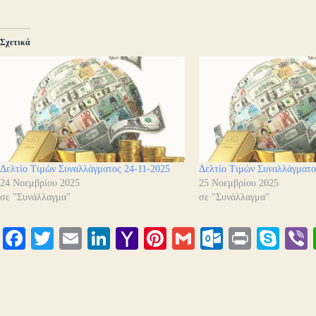
Σχετικά
Δελτίο Τιμών Συναλλάγματος 24-11-2025
Δελτίο Τιμών Συναλλάγματο
24 Νοεμβρίου 2025
25 Νοεμβρίου 2025
σε "Συνάλλαγμα"
σε "Συνάλλαγμα"
Fa
T
E
Li
Y
Pi
G
O
Pr
S
ce
wi
m
nk
ah
nt
m
ut
in
ky
bo
tte
ail
ed
oo
er
ail
lo
t
pe
r
ok
r
In
M
es
ok