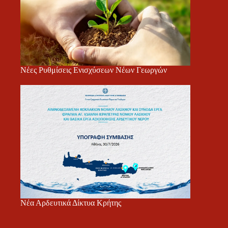
Νέες Ρυθμίσεις Ενισχύσεων Νέων Γεωργών
Νέα Αρδευτικά Δίκτυα Κρήτης