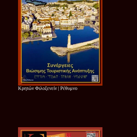
Κρητών Φιλοξενείν | Ρέθυμνο