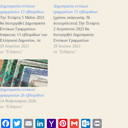
Δημοπρασία εντόκων
Δημοπρασία εντόκων
γραμματίων 13 εβδομάδων
γραμματίων 13 εβδομάδων
Την Τετάρτη 5 Μαΐου 2021
[χρόνος ανάγνωσης 36
θα διενεργηθεί Δημοπρασία
δευτερόλεπτα] Την Τετάρτη
Εντόκων Γραμματίων
2 Αυγούστου 2023 θα
διάρκειας 13 εβδομάδων του
διενεργηθεί Δημοπρασία
Ελληνικού Δημοσίου, σε
Εντόκων Γραμματίων
άυλη μορφή, ποσού 625
29 Απριλίου 2021
διάρκειας 13 εβδομάδων του
28 Ιουλίου 2023
εκατομμυρίων ευρώ, λήξεως
σε "Ειδήσεις"
Ελληνικού Δημοσίου, σε
σε "Ειδήσεις"
6 Αυγούστου 2021. Η
άυλη μορφή, ποσού 625
ημερομηνία διακανονισμού
εκατομμυρίων ευρώ, λήξεως
(settlement) θα είναι η
3 Νοεμβρίου 2023.Η
Παρασκευή 7 Μαΐου 2021
ημερομηνία διακανονισμού
(Τ+2). Οι τόκοι των εντόκων
(settlement) θα είναι η
υπολογίζονται με χρονική
Παρασκευή 4 Αυγούστου
Δημοπρασία εντόκων
βάση ACT/360. Η
2023 (Τ+2). Οι τόκοι των
γραμματίων 26 εβδομάδων
δημοπρασία…
εντόκων υπολογίζονται με
14 Φεβρουαρίου 2026
χρονική βάση…
σε "Ειδήσεις"
Fa
T
E
Li
Y
Pi
G
O
Pr