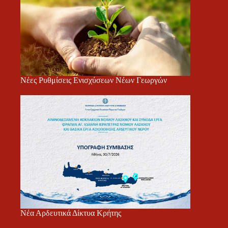
Νέες Ρυθμίσεις Ενισχύσεων Νέων Γεωργών
Νέα Αρδευτικά Δίκτυα Κρήτης