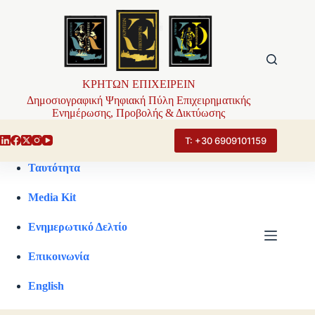
Μετάβαση
στο
περιεχόμενο
ΚΡΗΤΩΝ ΕΠΙΧΕΙΡΕΙΝ
Δημοσιογραφική Ψηφιακή Πύλη Επιχειρηματικής
Ενημέρωσης, Προβολής & Δικτύωσης
Τ: +30 6909101159
Ταυτότητα
Media Kit
Ενημερωτικό Δελτίο
Επικοινωνία
English