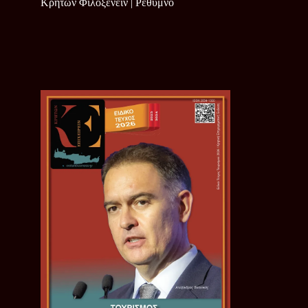
Κρητών Φιλοξενείν | Ρέθυμνο