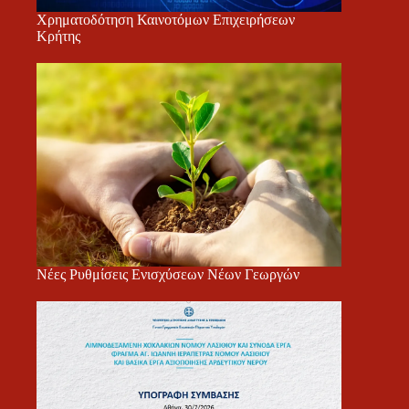
Χρηματοδότηση Καινοτόμων Επιχειρήσεων
Κρήτης
Νέες Ρυθμίσεις Ενισχύσεων Νέων Γεωργών