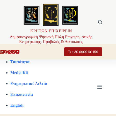
Μετάβαση
στο
περιεχόμενο
ΚΡΗΤΩΝ ΕΠΙΧΕΙΡΕΙΝ
Δημοσιογραφική Ψηφιακή Πύλη Επιχειρηματικής
Ενημέρωσης, Προβολής & Δικτύωσης
Τ: +30 6909101159
Ταυτότητα
Media Kit
Ενημερωτικό Δελτίο
Επικοινωνία
English