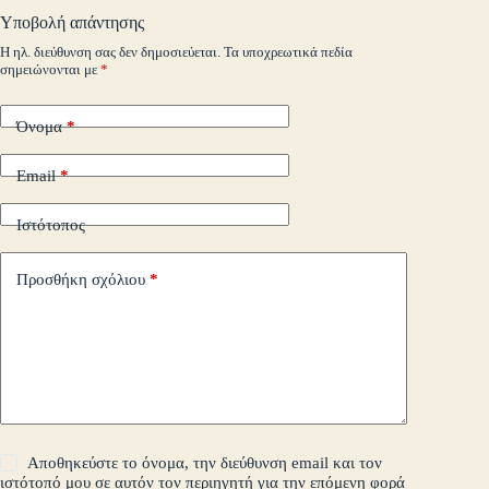
o
pp
nk
στ
Υποβολή απάντησης
m
εί
Η ηλ. διεύθυνση σας δεν δημοσιεύεται.
Τα υποχρεωτικά πεδία
σημειώνονται με
*
τε
Όνομα
*
Email
*
Ιστότοπος
Προσθήκη σχόλιου
*
Αποθηκεύστε το όνομα, την διεύθυνση email και τον
ιστότοπό μου σε αυτόν τον περιηγητή για την επόμενη φορά