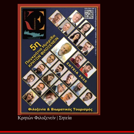
Κρητών Φιλοξενείν | Σητεία