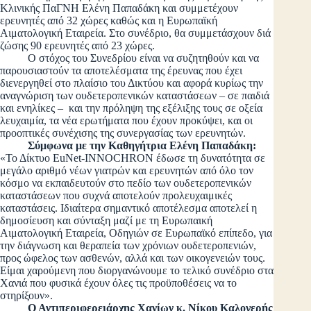
Κλινικής ΠαΓΝΗ Ελένη Παπαδάκη και συμμετέχουν
ερευνητές από 32 χώρες καθώς και η Ευρωπαϊκή
Αιματολογική Εταιρεία. Στο συνέδριο, θα συμμετάσχουν διά
ζώσης 90 ερευνητές από 23 χώρες.
Ο στόχος του Συνεδρίου είναι να συζητηθούν και να
παρουσιαστούν τα αποτελέσματα της έρευνας που έχει
διενεργηθεί στο πλαίσιο του Δικτύου και αφορά κυρίως την
αναγνώριση των ουδετεροπενικών καταστάσεων – σε παιδιά
και ενηλίκες – και την πρόληψη της εξέλιξης τους σε οξεία
λευχαιμία, τα νέα ερωτήματα που έχουν προκύψει, και οι
προοπτικές συνέχισης της συνεργασίας των ερευνητών.
Σύμφωνα με την Καθηγήτρια Ελένη Παπαδάκη:
«Το Δίκτυο EuNet-INNOCHRON έδωσε τη δυνατότητα σε
μεγάλο αριθμό νέων γιατρών και ερευνητών από όλο τον
κόσμο να εκπαιδευτούν στο πεδίο των ουδετεροπενικών
καταστάσεων που συχνά αποτελούν προλευχαιμικές
καταστάσεις. Ιδιαίτερα σημαντικό αποτέλεσμα αποτελεί η
δημοσίευση και σύνταξη μαζί με τη Ευρωπαική
Αιματολογική Εταιρεία, Οδηγιών σε Ευρωπαϊκό επίπεδο, για
την διάγνωση και θεραπεία των χρόνιων ουδετεροπενιών,
προς ώφελος των ασθενών, αλλά και των οικογενειών τους.
Είμαι χαρούμενη που διοργανώνουμε το τελικό συνέδριο στα
Χανιά που φυσικά έχουν όλες τις προϋποθέσεις να το
στηρίξουν».
Ο Αντιπεριφερειάρχης Χανίων κ. Νίκου Καλογερής