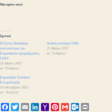
Μου αρέσει αυτό:
Σχετικά
Η Ελένη Παπαδάκη
Διεθνή συνέδρια ΟΑΚ
συντονίστρια του
25 Μαΐου 2023
Ευρωπαϊκού προγράμματος
σε "Ειδήσεις"
COST
26 Μαΐου 2025
σε "Ειδήσεις"
Ευρωπαϊκό Συνέδριο
Εντομολογίας
14 Οκτωβρίου 2023
σε "Ατζέντα"
Fa
T
E
Li
Y
Pi
G
O
Pr