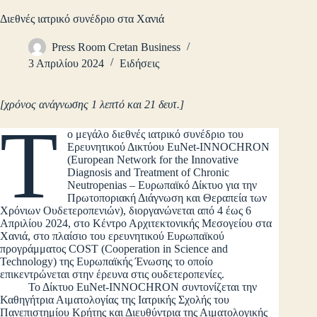
Διεθνές ιατρικό συνέδριο στα Χανιά
Press Room Cretan Business
3 Απριλίου 2024
Ειδήσεις
[χρόνος ανάγνωσης 1 λεπτό και 21 δευτ.]
Τ
ο μεγάλο διεθνές ιατρικό συνέδριο του
Ερευνητικού Δικτύου EuNet-INNOCHRON
(European Network for the Innovative
Diagnosis and Treatment of Chronic
Neutropenias – Ευρωπαϊκό Δίκτυο για την
Πρωτοποριακή Διάγνωση και Θεραπεία των
Χρόνιων Ουδετεροπενιών), διοργανώνεται από 4 έως 6
Απριλίου 2024, στο Κέντρο Αρχιτεκτονικής Μεσογείου στα
Χανιά, στο πλαίσιο του ερευνητικού Ευρωπαϊκού
προγράμματος COST (Cooperation in Science and
Technology) της Ευρωπαϊκής Ένωσης το οποίο
επικεντρώνεται στην έρευνα στις ουδετεροπενίες.
Το Δίκτυο EuNet-INNOCHRON συντονίζεται την
Καθηγήτρια Αιματολογίας της Ιατρικής Σχολής του
Πανεπιστημίου Κρήτης και Διευθύντρια της Αιματολογικής