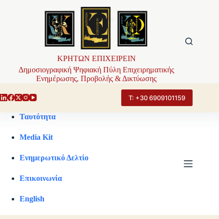
Μετάβαση
στο
περιεχόμενο
ΚΡΗΤΩΝ ΕΠΙΧΕΙΡΕΙΝ
Δημοσιογραφική Ψηφιακή Πύλη Επιχειρηματικής
Ενημέρωσης, Προβολής & Δικτύωσης
Τ: +30 6909101159
Ταυτότητα
Media Kit
Ενημερωτικό Δελτίο
Επικοινωνία
English