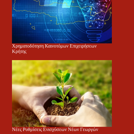
Χρηματοδότηση Καινοτόμων Επιχειρήσεων
Κρήτης
Νέες Ρυθμίσεις Ενισχύσεων Νέων Γεωργών