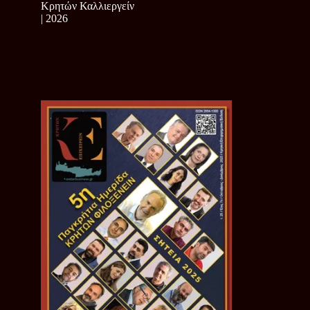
Κρητών Καλλιεργείν
| 2026