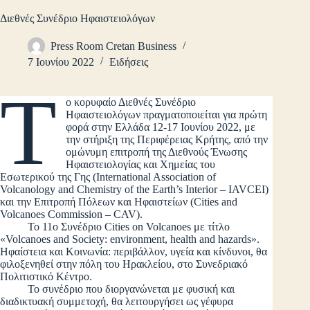
Διεθνές Συνέδριο Ηφαιστειολόγων
Press Room Cretan Business
7 Ιουνίου 2022
Ειδήσεις
Τ
ο κορυφαίο Διεθνές Συνέδριο
Ηφαιστειολόγων πραγματοποιείται για πρώτη
φορά στην Ελλάδα 12-17 Ιουνίου 2022, με
την στήριξη της Περιφέρειας Κρήτης, από την
ομώνυμη επιτροπή της Διεθνούς Ένωσης
Ηφαιστειολογίας και Χημείας του
Εσωτερικού της Γης (International Association of
Volcanology and Chemistry of the Earth’s Interior – IAVCEI)
και την Επιτροπή Πόλεων και Ηφαιστείων (Cities and
Volcanoes Commission – CAV).
Το 11ο Συνέδριο Cities on Volcanoes με τίτλο
«Volcanoes and Society: environment, health and hazards».
Ηφαίστεια και Κοινωνία: περιβάλλον, υγεία και κίνδυνοι, θα
φιλοξενηθεί στην πόλη του Ηρακλείου, στο Συνεδριακό
Πολιτιστικό Κέντρο.
Το συνέδριο που διοργανώνεται με φυσική και
διαδικτυακή συμμετοχή, θα λειτουργήσει ως γέφυρα