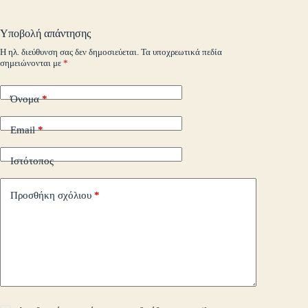
ail
t
.c
A
r
Li
α
o
pp
nk
στ
Υποβολή απάντησης
m
εί
Η ηλ. διεύθυνση σας δεν δημοσιεύεται.
Τα υποχρεωτικά πεδία
σημειώνονται με
*
τε
Όνομα
*
Email
*
Ιστότοπος
Προσθήκη σχόλιου
*