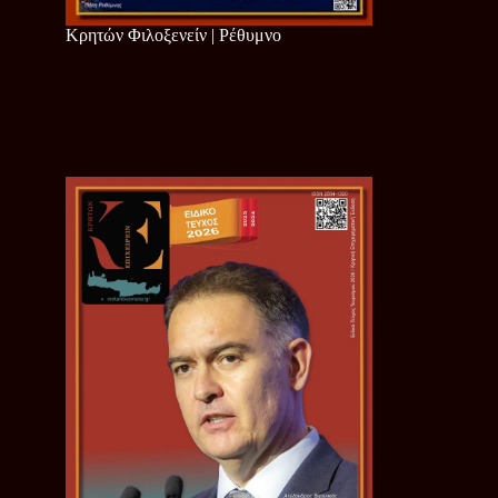
Κρητών Φιλοξενείν | Ρέθυμνο