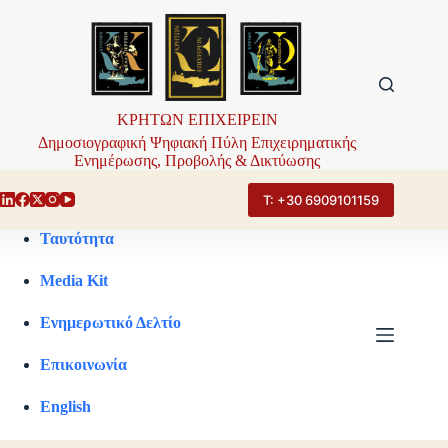
Μετάβαση
στο
περιεχόμενο
ΚΡΗΤΩΝ ΕΠΙΧΕΙΡΕΙΝ
Δημοσιογραφική Ψηφιακή Πύλη Επιχειρηματικής
Ενημέρωσης, Προβολής & Δικτύωσης
Τ: +30 6909101159
Ταυτότητα
Media Kit
Ενημερωτικό Δελτίο
Επικοινωνία
English