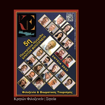
Κρητών Φιλοξενείν | Σητεία