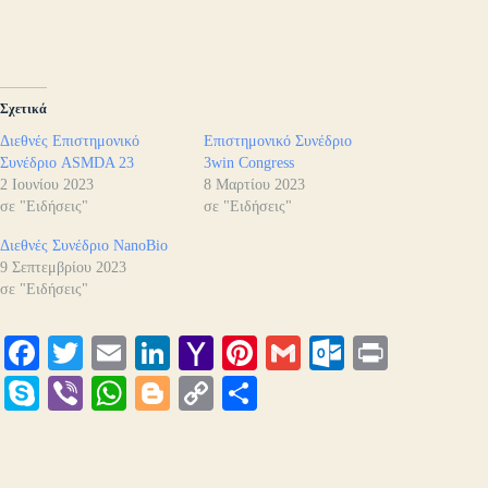
Σχετικά
Διεθνές Επιστημονικό
Επιστημονικό Συνέδριο
Συνέδριο ASMDA 23
3win Congress
2 Ιουνίου 2023
8 Μαρτίου 2023
σε "Ειδήσεις"
σε "Ειδήσεις"
Διεθνές Συνέδριο NanoBio
9 Σεπτεμβρίου 2023
σε "Ειδήσεις"
Fa
T
E
Li
Y
Pi
G
O
Pr
ce
wi
m
nk
ah
nt
m
ut
in
S
Vi
W
Bl
C
Μ
bo
tte
ail
ed
oo
er
ail
lo
t
ky
be
ha
og
op
οι
ok
r
In
M
es
ok
pe
r
ts
ge
y
ρ