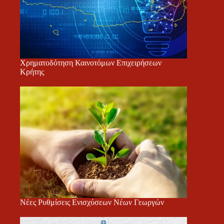
Χρηματοδότηση Καινοτόμων Επιχειρήσεων
Κρήτης
Νέες Ρυθμίσεις Ενισχύσεων Νέων Γεωργών