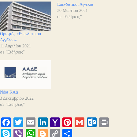
Επενδυτικοί Άγγελοι
30 Μαρτίου 2021
σε "Ειδήσεις"
Ορισμός «Επενδυτικού
Αγγέλου»
11 Απριλίου 2021
σε "Ειδήσεις"
Νέοι ΚΑΔ
3 Δεκεμβρίου 2022
σε "Ειδήσεις"
Fa
T
E
Li
Y
Pi
G
O
Pr
ce
wi
m
nk
ah
nt
m
ut
in
S
Vi
W
Bl
C
Μ