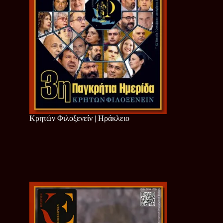
Κρητών Φιλοξενείν | Ηράκλειο