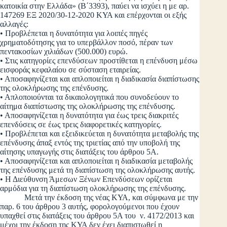
κατοικία στην Ελλάδα» (Β΄3393), παύει να ισχύει η με αρ.
147269 ΕΞ 2020/30-12-2020 ΚΥΑ και επέρχονται οι εξής
αλλαγές:
• Προβλέπεται η δυνατότητα για λοιπές πηγές
χρηματοδότησης για το υπερβάλλον ποσό, πέραν των
πεντακοσίων χιλιάδων (500.000) ευρώ.
• Στις κατηγορίες επενδύσεων προστίθεται η επένδυση μέσω
εισφοράς κεφαλαίου σε σύσταση εταιρείας.
• Αποσαφηνίζεται και απλοποιείται η διαδικασία διαπίστωσης
της ολοκλήρωσης της επένδυσης.
• Απλοποιούνται τα δικαιολογητικά που συνοδεύουν το
αίτημα διαπίστωσης της ολοκλήρωσης της επένδυσης.
• Αποσαφηνίζεται η δυνατότητα για έως τρεις διακριτές
επενδύσεις σε έως τρεις διαφορετικές κατηγορίες.
• Προβλέπεται και εξειδικεύεται η δυνατότητα μεταβολής της
επένδυσης άπαξ εντός της τριετίας από την υποβολή της
αίτησης υπαγωγής στις διατάξεις του άρθρου 5Α.
• Αποσαφηνίζεται και απλοποιείται η διαδικασία μεταβολής
της επένδυσης μετά τη διαπίστωση της ολοκλήρωσης αυτής.
• Η Διεύθυνση Άμεσων Ξένων Επενδύσεων ορίζεται
αρμόδια για τη διαπίστωση ολοκλήρωσης της επένδυσης.
Μετά την έκδοση της νέας ΚΥΑ, και σύμφωνα με την
παρ. 6 του άρθρου 3 αυτής, φορολογούμενοι που έχουν
υπαχθεί στις διατάξεις του άρθρου 5Α του ν. 4172/2013 και
μέχρι την έκδοση της ΚΥΑ δεν έχει διαπιστωθεί η