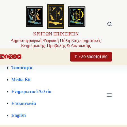
Μετάβαση
στο
περιεχόμενο
ΚΡΗΤΩΝ ΕΠΙΧΕΙΡΕΙΝ
Δημοσιογραφική Ψηφιακή Πύλη Επιχειρηματικής
Ενημέρωσης, Προβολής & Δικτύωσης
Τ: +30 6909101159
Ταυτότητα
Media Kit
Ενημερωτικό Δελτίο
Επικοινωνία
English