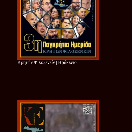
Κρητών Φιλοξενείν | Ηράκλειο