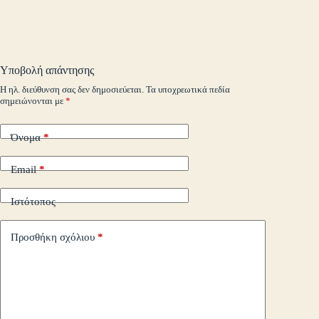
ok
r
In
M
es
ok
pe
r
ts
ge
y
ρ
ail
t
.c
A
r
Li
α
o
pp
nk
στ
Υποβολή απάντησης
m
εί
Η ηλ. διεύθυνση σας δεν δημοσιεύεται.
Τα υποχρεωτικά πεδία
σημειώνονται με
*
τε
Όνομα
*
Email
*
Ιστότοπος
Προσθήκη σχόλιου
*