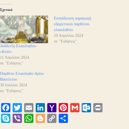
Σχετικά
Εκπαίδευση παραγωγή
εξαιρετικού παρθένου
ελαιολάδου
10 Απριλίου 2024
σε "Ειδήσεις"
Ανάδειξη Ελαιόλαδου
«Kriti»
11 Απριλίου 2024
σε "Ειδήσεις"
Παρθένο Ελαιόλαδο Αγίου
Βασιλείου
30 Ιουλίου 2024
σε "Ειδήσεις"
Fa
T
E
Li
Y
Pi
G
O
Pr
ce
wi
m
nk
ah
nt
m
ut
in
S
Vi
W
Bl
C
Μ
bo
tte
ail
ed
oo
er
ail
lo
t
ky
be
ha
og
op
οι