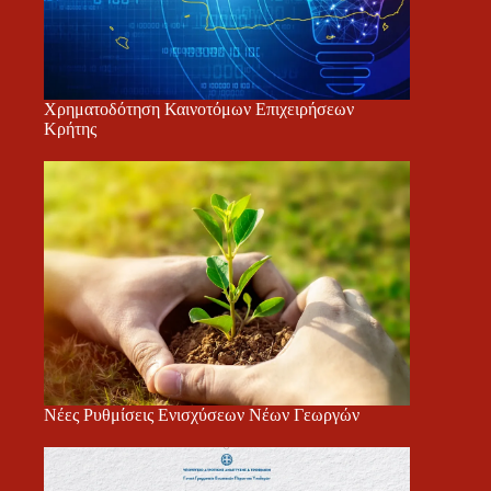
Χρηματοδότηση Καινοτόμων Επιχειρήσεων
Κρήτης
Νέες Ρυθμίσεις Ενισχύσεων Νέων Γεωργών