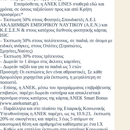
Επιπρόσθετα, η ΑΝΕΚ LINES σταθερά εδώ και
χρόνια, σε όσους ταξιδεύουν προς και από Κρήτη
προσφέρει:*
– Έκπτωση 50% στους Φοιτητές-Σπουδαστές Α.Ε.Ι.
ΑΚΑΔΗΜΙΩΝ ΕΜΠΟΡΙΚΟΥ ΝΑΥΤΙΚΟΥ (Α.Ε.Ν.) και
Κ.Ε.Σ.Ε.Ν & στους κατόχους διεθνούς φοιτητικής κάρτας
ISIC
– Έκπτωση 50% στους πολύτεκνους, σε παιδιά, σε άτομα με
ειδικές ανάγκες, στους Οπλίτες (Στρατιώτες,
Σμηνίτες,Ναύτες)
– Έκπτωση 30% στους τρίτεκνους
– Δωρεάν το 1 άτομο στις 4κλινες καμπίνες
– Δωρεάν ταξίδι και για τα παιδιά ως 5 ετών
Προσοχή: Οι εκπτώσεις δεν είναι αθροιστικές. Σε κάθε
δρομολόγιο χορηγείται μία έκπτωση, η μεγαλύτερη σε
ποσοστό.
– Επίσης, η ΑΝΕΚ, μέσω του προγράμματος επιβράβευσης
επιβατών, παρέχει δωρεάν εισιτήρια και αποκλειστικά
προνόμια στους κατόχους της κάρτας ΑΝΕΚ Smart Bonus
(www.aneksmart.gr).
– Παράλληλα και στο πλαίσιο της Εταιρικής Κοινωνικής
Υπευθυνότητας η ΑΝΕΚ παρέχει, ως τις 10.9.23, έκπτωση
20% σε οικογένειες και παρέες 3 έως 5 ατόμων σε
οικονομική θέση και αριθμημένα καθίσματα με ένα Ι.Χ
– Καθώς και επιπλέον έκπτωση στα εισιτήρια Κοινωνικού