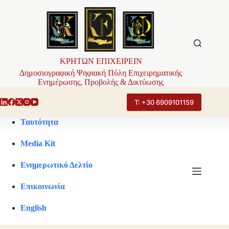
Μετάβαση
στο
περιεχόμενο
ΚΡΗΤΩΝ ΕΠΙΧΕΙΡΕΙΝ
Δημοσιογραφική Ψηφιακή Πύλη Επιχειρηματικής
Ενημέρωσης, Προβολής & Δικτύωσης
Τ: +30 6909101159
Ταυτότητα
Media Kit
Ενημερωτικό Δελτίο
Επικοινωνία
English