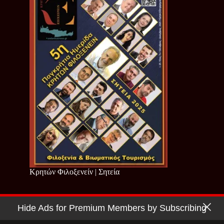
Κρητών Φιλοξενείν | Σητεία
Hide Ads for Premium Members by Subscribing
Copyright © 2026 - Cretan Business | Κρητών Επιχειρείν
Όροι Χρήσης
|
Πολιτική Απορρήτου