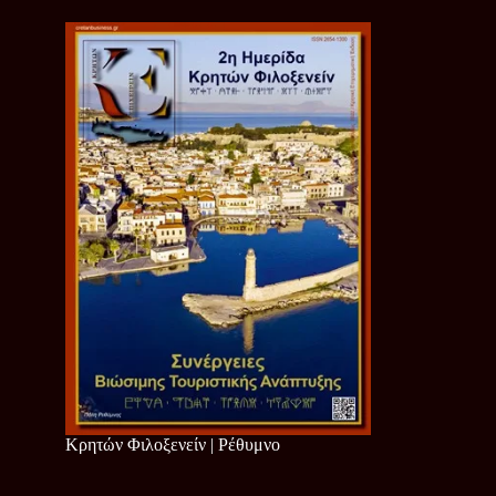
Κρητών Φιλοξενείν | Ρέθυμνο