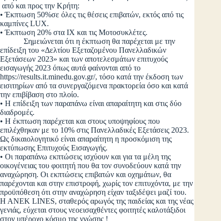
από και προς την Κρήτη:
• Έκπτωση 50%σε όλες τις θέσεις επιβατών, εκτός από τις
καμπίνες LUX.
• Έκπτωση 20% στα ΙΧ και τις Μοτοσυκλέτες.
Σημειώνεται ότι η έκπτωση θα παρέχεται με την
επίδειξη του «Δελτίου Εξεταζομένου Πανελλαδικών
Εξετάσεων 2023» και των αποτελεσμάτων επιτυχούς
εισαγωγής 2023 όπως αυτά φαίνονται από το
https://results.it.minedu.gov.gr/, τόσο κατά την έκδοση των
εισιτηρίων από τα συνεργαζόμενα πρακτορεία όσο και κατά
την επιβίβαση στο πλοίο.
• Η επίδειξη των παραπάνω είναι απαραίτητη και στις δύο
διαδρομές.
• Η έκπτωση παρέχεται και στους υποψηφίους που
επιλέχθηκαν με το 10% στις Πανελλαδικές Εξετάσεις 2023.
Ως δικαιολογητικό είναι απαραίτητη η προσκόμιση της
εκτύπωσης Επιτυχούς Εισαγωγής.
• Οι παραπάνω εκπτώσεις ισχύουν και για τα μέλη της
οικογένειας του φοιτητή που θα τον συνοδεύουν κατά την
αναχώρηση. Οι εκπτώσεις επιβατών και οχημάτων, θα
παρέχονται και στην επιστροφή, χωρίς τον επιτυχόντα, με την
προϋπόθεση ότι στην αναχώρηση είχαν ταξιδέψει μαζί του.
Η ΑΝΕΚ LINES, σταθερός αρωγός της παιδείας και της νέας
γενιάς, εύχεται στους νεοεισαχθέντες φοιτητές καλοτάξιδοι
στον υπέροχο κόσμο της γνώσης !