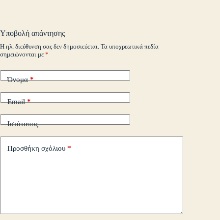
ail
t
.c
A
r
Li
α
o
pp
nk
στ
Υποβολή απάντησης
m
εί
Η ηλ. διεύθυνση σας δεν δημοσιεύεται.
Τα υποχρεωτικά πεδία
σημειώνονται με
*
τε
Όνομα
*
Email
*
Ιστότοπος
Προσθήκη σχόλιου
*