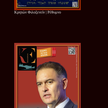
Κρητών Φιλοξενείν | Ρέθυμνο