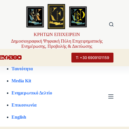
Μετάβαση
στο
περιεχόμενο
ΚΡΗΤΩΝ ΕΠΙΧΕΙΡΕΙΝ
Δημοσιογραφική Ψηφιακή Πύλη Επιχειρηματικής
Ενημέρωσης, Προβολής & Δικτύωσης
Τ: +30 6909101159
Ταυτότητα
Media Kit
Ενημερωτικό Δελτίο
Επικοινωνία
English