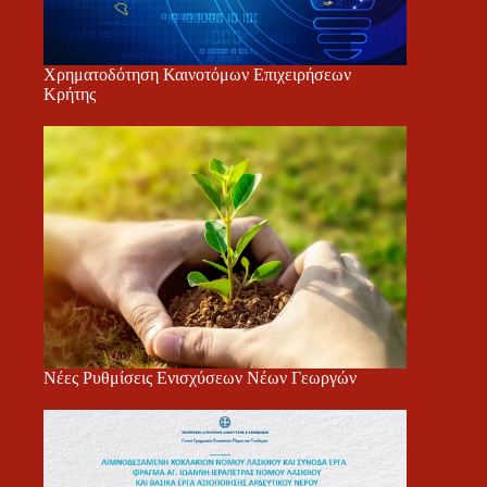
Χρηματοδότηση Καινοτόμων Επιχειρήσεων
Κρήτης
Νέες Ρυθμίσεις Ενισχύσεων Νέων Γεωργών