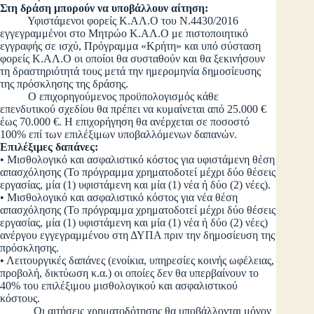
Στη δράση μπορούν να υποβάλλουν αίτηση:
Υφιστάμενοι φορείς Κ.ΑΛ.Ο του Ν.4430/2016
εγγεγραμμένοι στο Μητρώο Κ.ΑΛ.Ο με πιστοποιητικό
εγγραφής σε ισχύ, Πρόγραμμα «Κρήτη» και υπό σύσταση
φορείς Κ.ΑΛ.Ο οι οποίοι θα συσταθούν και θα ξεκινήσουν
τη δραστηριότητά τους μετά την ημερομηνία δημοσίευσης
της πρόσκλησης της δράσης.
Ο επιχορηγούμενος προϋπολογισμός κάθε
επενδυτικού σχεδίου θα πρέπει να κυμαίνεται από 25.000 €
έως 70.000 €. Η επιχορήγηση θα ανέρχεται σε ποσοστό
100% επί των επιλέξιμων υποβαλλόμενων δαπανών.
Επιλέξιμες δαπάνες:
• Μισθολογικό και ασφαλιστικό κόστος για υφιστάμενη θέση
απασχόλησης (Το πρόγραμμα χρηματοδοτεί μέχρι δύο θέσεις
εργασίας, μία (1) υφιστάμενη και μία (1) νέα ή δύο (2) νέες).
• Μισθολογικό και ασφαλιστικό κόστος για νέα θέση
απασχόλησης (Το πρόγραμμα χρηματοδοτεί μέχρι δύο θέσεις
εργασίας, μία (1) υφιστάμενη και μία (1) νέα ή δύο (2) νέες)
ανέργου εγγεγραμμένου στη ΔΥΠΑ πριν την δημοσίευση της
πρόσκλησης.
• Λειτουργικές δαπάνες (ενοίκια, υπηρεσίες κοινής ωφέλειας,
προβολή, δικτύωση κ.α.) οι οποίες δεν θα υπερβαίνουν το
40% του επιλέξιμου μισθολογικού και ασφαλιστικού
κόστους.
Οι αιτήσεις χρηματοδότησης θα υποβάλλονται μόνον