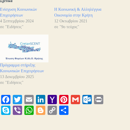
Σχετικά
Ενίσχυση Κοινωνικών
Η Κοινωνική & Αλληλέγγυα
Επιχειρήσεων
Οικονομία στην Κρήτη
4 Σεπτεμβρίου 2024
12 Οκτωβρίου 2021
σε "Ειδήσεις"
σε "9ο τεύχος"
Πρόγραμμα στήριξης
Κοινωνικών Επιχειρήσεων
13 Δεκεμβρίου 2025
σε "Ειδήσεις"
Fa
T
E
Li
Y
Pi
G
O
Pr
ce
wi
m
nk
ah
nt
m
ut
in
S
Vi
W
Bl
C
Μ
bo
tte
ail
ed
oo
er
ail
lo
t
ky
be
ha
og
op
οι
ok
r
In
M
es
ok
pe
r
ts
ge
y
ρ