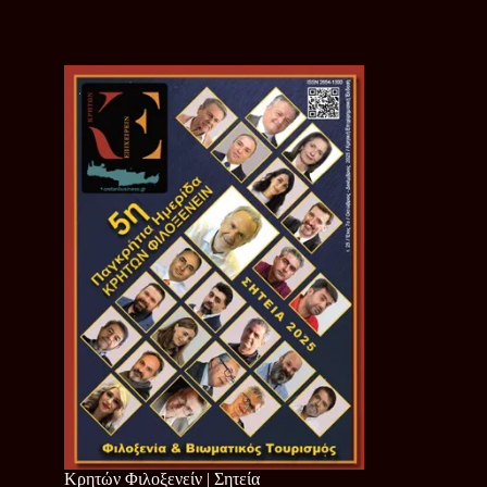
Κρητών Φιλοξενείν | Σητεία