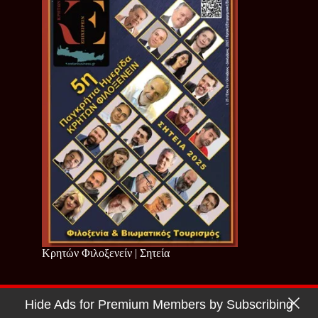
Κρητών Φιλοξενείν | Σητεία
Hide Ads for Premium Members by Subscribing
Copyright © 2026 - Cretan Business | Κρητών Επιχειρείν