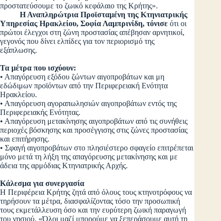
προστατεύσουμε το ζωικό κεφάλαιο της Κρήτης».
Η Αναπληρώτρια Προϊσταμένη της Κτηνιατρικής
Υπηρεσίας Ηρακλείου, Σοφία Λαμπρινίδη, τόνισε
ότι οι
πρώτοι έλεγχοι στη ζώνη προστασίας απέβησαν αρνητικοί,
γεγονός που δίνει ελπίδες για τον περιορισμό της
εξάπλωσης.
Τα μέτρα που ισχύουν:
• Απαγόρευση εξόδου ζώντων αιγοπροβάτων και μη
εδώδιμων προϊόντων από την Περιφερειακή Ενότητα
Ηρακλείου.
• Απαγόρευση αγοραπωλησιών αιγοπροβάτων εντός της
Περιφερειακής Ενότητας.
• Απαγόρευση μετακίνησης αιγοπροβάτων από τις συνήθεις
περιοχές βόσκησης και προσέγγισης στις ζώνες προστασίας
και επιτήρησης.
• Σφαγή αιγοπροβάτων στο πλησιέστερο σφαγείο επιτρέπεται
μόνο μετά τη λήξη της απαγόρευσης μετακίνησης και με
άδεια της αρμόδιας Κτηνιατρικής Αρχής.
Κάλεσμα για συνεργασία
Η Περιφέρεια Κρήτης ζητά από όλους τους κτηνοτρόφους να
τηρήσουν τα μέτρα, διασφαλίζοντας τόσο την προσωπική
τους εκμετάλλευση όσο και την ευρύτερη ζωική παραγωγή
του νησιού. «Όλοι μαζί μπορούμε να ξεπεράσουμε αυτή τη