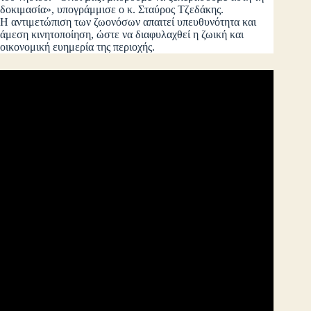
δοκιμασία», υπογράμμισε ο κ. Σταύρος Τζεδάκης.
Η αντιμετώπιση των ζωονόσων απαιτεί υπευθυνότητα και
άμεση κινητοποίηση, ώστε να διαφυλαχθεί η ζωική και
οικονομική ευημερία της περιοχής.