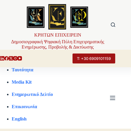
Μετάβαση
στο
περιεχόμενο
ΚΡΗΤΩΝ ΕΠΙΧΕΙΡΕΙΝ
Δημοσιογραφική Ψηφιακή Πύλη Επιχειρηματικής
Ενημέρωσης, Προβολής & Δικτύωσης
Τ: +30 6909101159
Ταυτότητα
Media Kit
Ενημερωτικό Δελτίο
Επικοινωνία
English