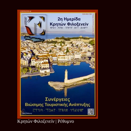
Κρητών Φιλοξενείν | Ρέθυμνο