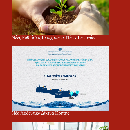
Νέες Ρυθμίσεις Ενισχύσεων Νέων Γεωργών
Νέα Αρδευτικά Δίκτυα Κρήτης