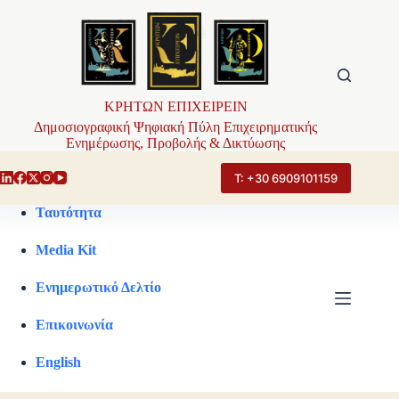
Μετάβαση
στο
περιεχόμενο
ΚΡΗΤΩΝ ΕΠΙΧΕΙΡΕΙΝ
Δημοσιογραφική Ψηφιακή Πύλη Επιχειρηματικής
Ενημέρωσης, Προβολής & Δικτύωσης
Τ: +30 6909101159
Ταυτότητα
Media Kit
Ενημερωτικό Δελτίο
Επικοινωνία
English