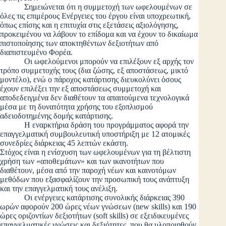
Σημειώνεται ότι η συμμετοχή των ωφελουμένων σε
όλες τις επιμέρους Ενέργειες του έργου είναι υποχρεωτική,
όπως επίσης και η επιτυχία στις εξετάσεις αξιολόγησης,
προκειμένου να λάβουν το επίδομα και να έχουν το δικαίωμα
πιστοποίησης των αποκτηθέντων δεξιοτήτων από
διαπιστευμένο Φορέα.
Οι ωφελούμενοι μπορούν να επιλέξουν εξ αρχής τον
τρόπο συμμετοχής τους (δια ζώσης, εξ αποστάσεως, μικτό
μοντέλο), ενώ ο πάροχος κατάρτισης διευκολύνει όσους
έχουν επιλέξει την εξ αποστάσεως συμμετοχή και
αποδεδειγμένα δεν διαθέτουν τα απαιτούμενα τεχνολογικά
μέσα με τη δυνατότητα χρήσης του εξοπλισμού
αδειοδοτημένης δομής κατάρτισης.
Η εναρκτήρια δράση του προγράμματος αφορά την
επαγγελματική συμβουλευτική υποστήριξη με 12 ατομικές
συνεδρίες διάρκειας 45 λεπτών εκάστη.
Στόχος είναι η ενίσχυση των ωφελουμένων για τη βέλτιστη
χρήση των «αποθεμάτων» και των ικανοτήτων που
διαθέτουν, μέσα από την παροχή νέων και καινοτόμων
μεθόδων που εξασφαλίζουν την προσωπική τους ανάπτυξη
και την επαγγελματική τους ανέλιξη.
Οι ενέργειες κατάρτισης συνολικής διάρκειας 390
ωρών αφορούν 200 ώρες νέων γνώσεων (new skills) και 190
ώρες οριζοντίων δεξιοτήτων (soft skills) σε εξειδικευμένες
επαγγελματικές γνώσεις και δεξιότητες, που θα υλοποιηθούν