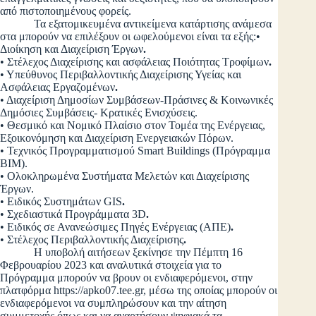
από πιστοποιημένους φορείς.
Τα εξατομικευμένα αντικείμενα κατάρτισης ανάμεσα
στα μπορούν να επιλέξουν οι ωφελούμενοι είναι τα εξής:•
Διοίκηση και Διαχείριση Έργων
.
• Στέλεχος Διαχείρισης και ασφάλειας Ποιότητας Τροφίμων
.
• Υπεύθυνος Περιβαλλοντικής Διαχείρισης Υγείας και
Ασφάλειας Εργαζομένων
.
• Διαχείριση Δημοσίων Συμβάσεων-Πράσινες & Κοινωνικές
Δημόσιες Συμβάσεις- Κρατικές Ενισχύσεις.
• Θεσμικό και Νομικό Πλαίσιο στον Τομέα της Ενέργειας,
Εξοικονόμηση και Διαχείριση Ενεργειακών Πόρων.
• Τεχνικός Προγραμματισμού Smart Buildings (Πρόγραμμα
ΒΙΜ).
• Ολοκληρωμένα Συστήματα Μελετών και Διαχείρισης
Έργων.
• Ειδικός Συστημάτων GIS
.
• Σχεδιαστικά Προγράμματα 3D
.
• Ειδικός σε Ανανεώσιμες Πηγές Ενέργειας (ΑΠΕ)
.
• Στέλεχος Περιβαλλοντικής Διαχείρισης
.
Η υποβολή αιτήσεων ξεκίνησε την Πέμπτη 16
Φεβρουαρίου 2023 και αναλυτικά στοιχεία για το
Πρόγραμμα μπορούν να βρουν οι ενδιαφερόμενοι, στην
πλατφόρμα https://apko07.tee.gr, μέσω της οποίας μπορούν οι
ενδιαφερόμενοι να συμπληρώσουν και την αίτηση
συμμετοχής όπως και να αναρτήσουν ψηφιακά τα