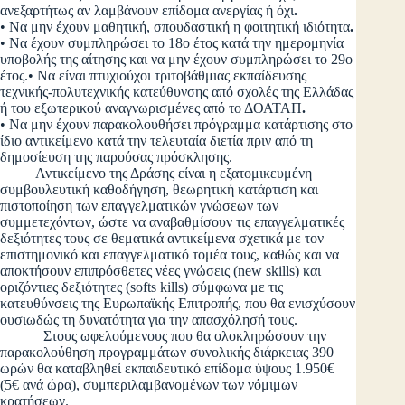
ανεξαρτήτως αν λαμβάνουν επίδομα ανεργίας ή όχι
.
• Να μην έχουν μαθητική, σπουδαστική η φοιτητική ιδιότητα
.
• Να έχουν συμπληρώσει το 18ο έτος κατά την ημερομηνία
υποβολής της αίτησης και να μην έχουν συμπληρώσει το 29ο
έτος.• Να είναι πτυχιούχοι τριτοβάθμιας εκπαίδευσης
τεχνικής-πολυτεχνικής κατεύθυνσης από σχολές της Ελλάδας
ή του εξωτερικού αναγνωρισμένες από το ΔΟΑΤΑΠ
.
• Να μην έχουν παρακολουθήσει πρόγραμμα κατάρτισης στο
ίδιο αντικείμενο κατά την τελευταία διετία πριν από τη
δημοσίευση της παρούσας πρόσκλησης.
Αντικείμενο της Δράσης είναι η εξατομικευμένη
συμβουλευτική καθοδήγηση, θεωρητική κατάρτιση και
πιστοποίηση των επαγγελματικών γνώσεων των
συμμετεχόντων, ώστε να αναβαθμίσουν τις επαγγελματικές
δεξιότητες τους σε θεματικά αντικείμενα σχετικά με τον
επιστημονικό και επαγγελματικό τομέα τους, καθώς και να
αποκτήσουν επιπρόσθετες νέες γνώσεις (new skills) και
οριζόντιες δεξιότητες (softs kills) σύμφωνα με τις
κατευθύνσεις της Ευρωπαϊκής Επιτροπής, που θα ενισχύσουν
ουσιωδώς τη δυνατότητα για την απασχόλησή τους.
Στους ωφελούμενους που θα ολοκληρώσουν την
παρακολούθηση προγραμμάτων συνολικής διάρκειας 390
ωρών θα καταβληθεί εκπαιδευτικό επίδομα ύψους 1.950€
(5€ ανά ώρα), συμπεριλαμβανομένων των νόμιμων
κρατήσεων.