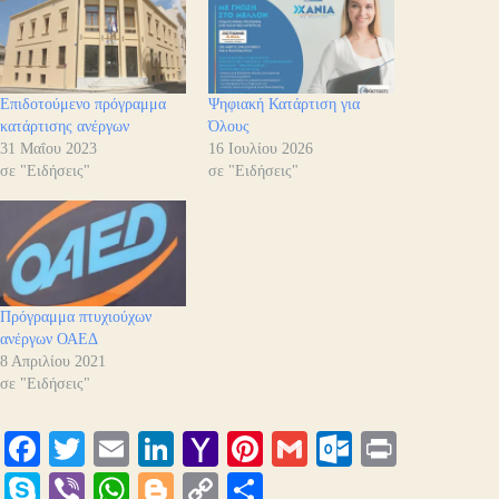
Επιδοτούμενο πρόγραμμα
Ψηφιακή Κατάρτιση για
κατάρτισης ανέργων
Όλους
31 Μαΐου 2023
16 Ιουλίου 2026
σε "Ειδήσεις"
σε "Ειδήσεις"
Πρόγραμμα πτυχιούχων
ανέργων ΟΑΕΔ
8 Απριλίου 2021
σε "Ειδήσεις"
Fa
T
E
Li
Y
Pi
G
O
Pr
ce
wi
m
nk
ah
nt
m
ut
in
S
Vi
W
Bl
C
Μ