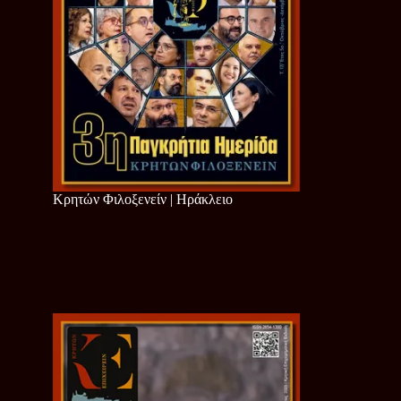
Κρητών Φιλοξενείν | Ηράκλειο