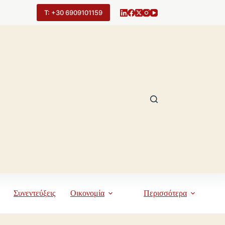
Τ: +30 6909101159
Συνεντεύξεις
Οικονομία
Περισσότερα