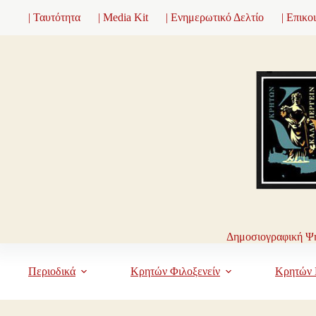
Μετάβαση
| Ταυτότητα
| Media Kit
| Ενημερωτικό Δελτίο
| Επικο
στο
περιεχόμενο
Δημοσιογραφική Ψη
Περιοδικά
Κρητών Φιλοξενείν
Κρητών 