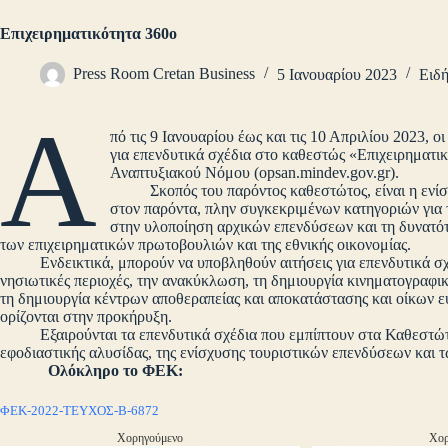
Επιχειρηματικότητα 360ο
Press Room Cretan Business
5 Ιανουαρίου 2023
Ειδή
Α
πό τις 9 Ιανουαρίου έως και τις 10 Απριλίου 2023, 
για επενδυτικά σχέδια στο καθεστώς «Επιχειρηματ
Αναπτυξιακού Νόμου (opsan.mindev.gov.gr).
Σκοπός του παρόντος καθεστώτος, είναι η ενίσχ
στον παρόντα, πλην συγκεκριμένων κατηγοριών για τ
στην υλοποίηση αρχικών επενδύσεων και τη δυνατ
των επιχειρηματικών πρωτοβουλιών και της εθνικής οικονομίας.
Ενδεικτικά, μπορούν να υποβληθούν αιτήσεις για επενδυτικά σχ
νησιωτικές περιοχές, την ανακύκλωση, τη δημιουργία κινηματογραφι
τη δημιουργία κέντρων αποθεραπείας και αποκατάστασης και οίκων ε
ορίζονται στην προκήρυξη.
Εξαιρούνται τα επενδυτικά σχέδια που εμπίπτουν στα Καθεστώτα 
εφοδιαστικής αλυσίδας, της ενίσχυσης τουριστικών επενδύσεων και
Ολόκληρο το ΦΕΚ:
ΦΕΚ-2022-ΤΕΥΧΟΣ-B-6872
Χορηγούμενο
Χορ