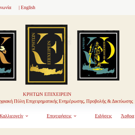
ινωνία
| English
ΚΡΗΤΩΝ ΕΠΙΧΕΙΡΕΙΝ
φιακή Πύλη Επιχειρηματικής Ενημέρωσης, Προβολής & Δικτύωσης
Καλλιεργείν
Επιχειρήσεις
Ειδήσεις
Άρθρα