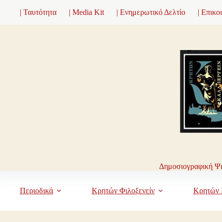
Μετάβαση
| Ταυτότητα
| Media Kit
| Ενημερωτικό Δελτίο
| Επικο
στο
περιεχόμενο
Δημοσιογραφική Ψη
Περιοδικά
Κρητών Φιλοξενείν
Κρητών 