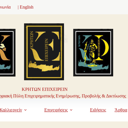
ινωνία
| English
ΚΡΗΤΩΝ ΕΠΙΧΕΙΡΕΙΝ
φιακή Πύλη Επιχειρηματικής Ενημέρωσης, Προβολής & Δικτύωσης
Καλλιεργείν
Επιχειρήσεις
Ειδήσεις
Άρθρα