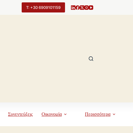
Τ: +30 6909101159
Συνεντεύξεις
Οικονομία
Περισσότερα