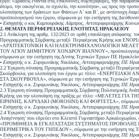
έργο: «Δράσεις ενάντια στις επικίνδυνες συμπεριφορές, την παραβα
άτομο, την οικογένεια, το σχολείο, την κοινότητα», ως προς την τρο
υλοποίησης των δράσεων των Φάσεων Α΄ και Β΄, με αντίστοιχη διαμ
προϋπολογισμού του έργου, σύμφωνα με την εισήγηση της Διεύθυνσ
• Εισηγητής ο κος Καμπουράκης Λάμπρος, Αντιπεριφερειάρχης Κοινω
2. ΘΕΜΑΤΑ ΠΕΡΙΦΕΡΕΙΑΚΗΣ ΕΝΟΤΗΤΑΣ ΗΡΑΚΛΕΙΟΥ
2.1 Ανάκληση της αριθμ. 132/2023 σε ορθή επανάληψη απόφασης το
Προγραμματικής Σύμβασης μεταξύ Περιφέρειας Κρήτης και ΕΝΟΡ
«ΑΡΧΙΤΕΚΤΟΝΙΚΗ ΚΑΙ ΗΛΕΚΤΡΟΜΗΧΑΝΟΛΟΓΙΚΗ ΜΕΛΕΤ
ΤΟΥ ΑΓΙΟΥ ΔΗΜΗΤΡΙΟΥ ΧΟΝΔΡΟΥ ΒΙΑΝΝΟΥ», προϋπολογισμού 8
σύμφωνα με την εισήγηση της Δ/νσης Τεχνικών Έργων ΠΕ Ηρακλείο
• Εισηγητής ο κ. Συριγωνάκης Νικόλαος, Αντιπεριφερειάρχης ΠΕ Ηρακ
2.2 Έγκριση σύναψης Προγραμματικής Σύμβασης μεταξύ Περιφέρειας
Σκούρβουλα, για υλοποίηση του έργου με τίτλο: «ΕΝΕΡΓΕΙ
ΣΤΑ ΣΚΟΥΡΒΟΥΛΑ», σύμφωνα με την εισήγηση της Τεχνικών Έργ
• Εισηγητής ο κ. Συριγωνάκης Νικόλαος, Αντιπεριφερειάρχης ΠΕ Ηρακ
2.3 Έγκριση σύναψης Προγραμματικής Σύμβασης Πολιτισμικής Ανάπτ
Κρήτης για την υλοποίηση της πράξης με τίτλο: «ΜΕΛΕΤΕΣ 
ΕΙΡΗΝΗΣ, ΚΑΡΥΔΑΚΙ (MOROSINI) ΚΑΙ ΦΟΡΤΕΤΣΑ», σύμφωνα με 
• Εισηγητής ο κ. Συριγωνάκης Νικόλαος, Αντιπεριφερειάρχης ΠΕ Ηρακ
2.4 Έγκριση σύναψης Προγραμματικής Σύμβασης μεταξύ Περιφέρεια
Αναγέννηση’ που εδρεύει στο Κλειστό Γυμναστήριο Αρκαλοχωρίου, σ
«ΠΡΟΜΗΘΕΙΑ & ΕΓΚΑΤΑΣΤΑΣΗ ΣΥΣΤΗΜΑΤΟΣ ΠΡΟΒΟΛΗΣ
ΠΕΡΙΜΕΤΡΙΚΑ ΤΟΥ ΓΗΠΕΔΟΥ», σύμφωνα με την εισήγηση της Τε
• Εισηγητής ο κ. Συριγωνάκης Νικόλαος, Αντιπεριφερειάρχης ΠΕ Ηρακ