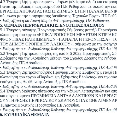
4.3 Έγκριση λήψης προσωρινών μέτρων (κλείσιμο οδού) και εκτροπή
Γωνιά της παλαιάς επαρχιακής οδού Π.Ε Ρεθύμνου, με σκοπό την ε
ΕΡΓΑΣΙΕΣ ΑΠΟΚΑΤΑΣΤΑΣΗΣ ΖΗΜΙΩΝ ΣΤΗΝ ΠΑΛΑΙΑ ΕΘΝΙ
σύμφωνα με την εισήγηση της Διεύθυνσης Τεχνικών Έργων ΠΕ Ρεθύ
• Εισηγήτρια η κα Λιονή Μαρία Αντιπεριφερειάρχης ΠΕ Ρεθύμνου.
5. ΘΕΜΑΤΑ ΠΕΡΙΦΕΡΕΙΑΚΗΣ ΕΝΟΤΗΤΑΣ ΛΑΣΙΘΙΟΥ
5.1 Έγκριση σύναψης Προγραμματικής Σύμβασης μεταξύ Περιφέρειας
υλοποίηση του έργου «ΕΠΙΚΑΙΡΟΠΟΙΗΣΗ ΜΕΛΕΤΩΝ ΚΤΙΡΙ
ΦΡΟΝΤΙΔΑΣ ΗΛΙΚΙΩΜΕΝΩΝ «ΠΑΝΑΓΙΑ Η ΓΕΡΟΝΤΙΣΣΑ», Τ
ΤΟΥ ΔΗΜΟΥ ΟΡΟΠΕΔΙΟΥ ΛΑΣΙΘΙΟΥ», σύμφωνα με την εισήγηση τ
• Εισηγητής ο κ. Ανδρουλάκης Ιωάννης Αντιπεριφερειάρχης ΠΕ Λασιθί
5.2 Έγκριση 1ης τροποποίησης της από 8-6-2022 Προγραμματικής Σ
Διοίκησης για την υλοποίηση μέτρων του Σχεδίου Δράσης της Νήσου
Ανάπτυξης ΠΕ Λασιθίου.
• Εισηγητής ο κ. Ανδρουλάκης Ιωάννης Αντιπεριφερειάρχης ΠΕ Λασιθί
5.3 Έγκριση 2ης τροποποίησης Προγραμματικής Σύμβασης μεταξύ Πε
υλοποίηση του έργου «Παράκαμψη Σχίσματος Ελούντας» για την συ
εισήγηση της Διεύθυνσης Ανάπτυξης ΠΕ Λασιθίου.
• Εισηγητής ο κ. Ανδρουλάκης Ιωάννης Αντιπεριφερειάρχης ΠΕ Λασιθί
5.4 Έγκριση διάθεσης πίστωσης για την κάλυψη λειτουργικών και ε
και συγκεκριμένα ΠΡΟΜΗΘΕΙΑ ΑΝΤΑΛΛΑΚΤΙΚΩΝ ΚΑΙ ΕΡΓΑΣ
ΣΥΝΤΗΡΗΣΗΣ ΠΕΡΙΠΟΛΙΚΟΥ ΣΚΑΦΟΥΣ ΠΛΣ 1046 ΛΙΜΕΝΑΡΧΕΙΟ
Τμήματος Πολιτικής Προστασίας ΠΕ Λασιθίου.
• Εισηγητής ο κ. Ανδρουλάκης Ιωάννης Αντιπεριφερειάρχης ΠΕ Λασιθί
6. ΕΥΡΩΠΑΪΚΑ ΘΕΜΑΤΑ