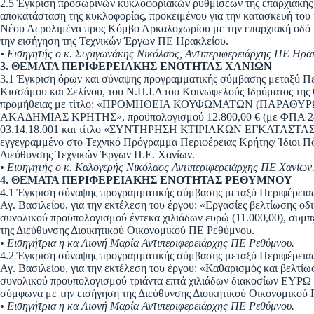
2.5 Έγκριση προσωρινών κυκλοφοριακών ρυθμίσεων της επαρχιακής ο
αποκατάσταση της κυκλοφορίας, προκειμένου για την κατασκευή του
Νέου Αερολιμένα προς Κόμβο Αρκαλοχωρίου με την επαρχιακή οδό Κ
την εισήγηση της Τεχνικών Έργων ΠΕ Ηρακλείου.
• Εισηγητής ο κ. Συριγωνάκης Νικόλαος, Αντιπεριφερειάρχης ΠΕ Ηρακ
3. ΘΕΜΑΤΑ ΠΕΡΙΦΕΡΕΙΑΚΗΣ ΕΝΟΤΗΤΑΣ ΧΑΝΙΩΝ
3.1 Έγκριση όρων και σύναψης προγραμματικής σύμβασης μεταξύ Πε
Κισσάμου και Σελίνου, του Ν.Π.Ι.Δ του Κοινωφελούς Ιδρύματος της
προμήθειας με τίτλο: «ΠΡΟΜΗΘΕΙΑ ΚΟΥΦΩΜΑΤΩΝ (ΠΑΡΑΘΥ
ΑΚΑΔΗΜΙΑΣ ΚΡΗΤΗΣ», προϋπολογισμού 12.800,00 € (με ΦΠΑ 24%)
03.14.18.001 και τίτλο «ΣΥΝΤΗΡΗΣΗ ΚΤΙΡΙΑΚΩΝ ΕΓΚΑΤΑΣ
εγγεγραμμένο στο Τεχνικό Πρόγραμμα Περιφέρειας Κρήτης/ Ίδιοι 
Διεύθυνσης Τεχνικών Έργων Π.Ε. Χανίων.
• Εισηγητής ο κ. Καλογερής Νικόλαος Αντιπεριφερειάρχης ΠΕ Χανίων
4. ΘΕΜΑΤΑ ΠΕΡΙΦΕΡΕΙΑΚΗΣ ΕΝΟΤΗΤΑΣ ΡΕΘΥΜΝΟΥ
4.1 Έγκριση σύναψης προγραμματικής σύμβασης μεταξύ Περιφέρειας
Αγ. Βασιλείου, για την εκτέλεση του έργου: «Εργασίες βελτίωσης οδ
συνολικού προϋπολογισμού έντεκα χιλιάδων ευρώ (11.000,00), συμ
της Διεύθυνσης Διοικητικού Οικονομικού ΠΕ Ρεθύμνου.
• Εισηγήτρια η κα Λιονή Μαρία Αντιπεριφερειάρχης ΠΕ Ρεθύμνου.
4.2 Έγκριση σύναψης προγραμματικής σύμβασης μεταξύ Περιφέρειας
Αγ. Βασιλείου, για την εκτέλεση του έργου: «Καθαρισμός και βελτί
συνολικού προϋπολογισμού τριάντα επτά χιλιάδων διακοσίων ΕΥΡΩ 
σύμφωνα με την εισήγηση της Διεύθυνσης Διοικητικού Οικονομικού
• Εισηγήτρια η κα Λιονή Μαρία Αντιπεριφερειάρχης ΠΕ Ρεθύμνου.