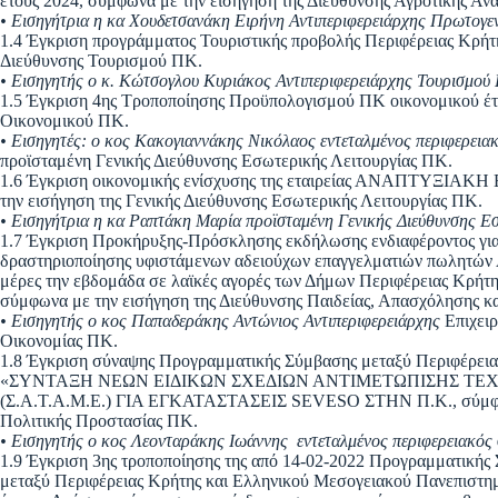
έτους 2024, σύμφωνα με την εισήγηση της Διεύθυνσης Αγροτικής Αν
• Εισηγήτρια η κα Χουδετσανάκη Ειρήνη Αντιπεριφερειάρχης Πρωτογε
1.4 Έγκριση προγράμματος Τουριστικής προβολής Περιφέρειας Κρήτη
Διεύθυνσης Τουρισμού ΠΚ.
• Εισηγητής ο κ. Κώτσογλου Κυριάκος Αντιπεριφερειάρχης Τουρισμού
1.5 Έγκριση 4ης Τροποποίησης Προϋπολογισμού ΠΚ οικονομικού έτο
Οικονομικού ΠΚ.
• Εισηγητές: ο κος Κακογιαννάκης Νικόλαος εντεταλμένος περιφερεια
προϊσταμένη Γενικής Διεύθυνσης Εσωτερικής Λειτουργίας ΠΚ.
1.6 Έγκριση οικονομικής ενίσχυσης της εταιρείας ΑΝΑΠΤΥΞΙΑ
την εισήγηση της Γενικής Διεύθυνσης Εσωτερικής Λειτουργίας ΠΚ.
• Εισηγήτρια η κα Ραπτάκη Μαρία προϊσταμένη Γενικής Διεύθυνσης Ε
1.7 Έγκριση Προκήρυξης-Πρόσκλησης εκδήλωσης ενδιαφέροντος γ
δραστηριοποίησης υφιστάμενων αδειούχων επαγγελματιών πωλητών 
μέρες την εβδομάδα σε λαϊκές αγορές των Δήμων Περιφέρειας Κρήτη
σύμφωνα με την εισήγηση της Διεύθυνσης Παιδείας, Απασχόλησης κ
• Εισηγητής ο κος Παπαδεράκης Αντώνιος Αντιπεριφερειάρχης
Επιχειρ
Οικονομίας ΠΚ.
1.8 Έγκριση σύναψης Προγραμματικής Σύμβασης μεταξύ Περιφέρειας 
«ΣΥΝΤΑΞΗ ΝΕΩΝ ΕΙΔΙΚΩΝ ΣΧΕΔΙΩΝ ΑΝΤΙΜΕΤΩΠΙΣΗΣ Τ
(Σ.Α.Τ.Α.Μ.Ε.) ΓΙΑ ΕΓΚΑΤΑΣΤΑΣΕΙΣ SEVESO ΣΤΗΝ Π.Κ., σύμφωνα
Πολιτικής Προστασίας ΠΚ.
• Εισηγητής ο κος Λεονταράκης Ιωάννης εντεταλμένος περιφερειακό
1.9 Έγκριση 3ης τροποποίησης της από 14-02-2022 Προγραμματική
μεταξύ Περιφέρειας Κρήτης και Ελληνικού Μεσογειακού Πανεπιστη