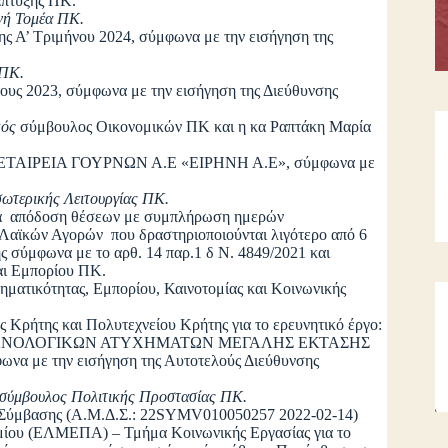
άπτυξης ΠΚ.
νή Τομέα ΠΚ.
ς Α’ Τριμήνου 2024, σύμφωνα με την εισήγηση της
 ΠΚ.
υς 2023, σύμφωνα με την εισήγηση της Διεύθυνσης
κός
σύμβουλος Οικονομικών ΠΚ και η κα Ραπτάκη Μαρία
ΚΗ ΕΤΑΙΡΕΙΑ ΓΟΥΡΝΩΝ Α.Ε «ΕΙΡΗΝΗ Α.Ε», σύμφωνα με
σωτερικής Λειτουργίας ΠΚ.
ια απόδοση θέσεων με συμπλήρωση ημερών
Λαϊκών Αγορών που δραστηριοποιούνται λιγότερο από 6
ς σύμφωνα με το αρθ. 14 παρ.1 δ Ν. 4849/2021 και
αι Εμπορίου ΠΚ.
ηματικότητας, Εμπορίου, Καινοτομίας και Κοινωνικής
Κρήτης και Πολυτεχνείου Κρήτης για το ερευνητικό έργο:
ΕΧΝΟΛΟΓΙΚΩΝ ΑΤΥΧΗΜΑΤΩΝ ΜΕΓΑΛΗΣ ΕΚΤΑΣΗΣ
 με την εισήγηση της Αυτοτελούς Διεύθυνσης
ς σύμβουλος Πολιτικής Προστασίας ΠΚ.
ς Σύμβασης (Α.Μ.Δ.Σ.: 22SYMV010050257 2022-02-14)
μίου (ΕΛΜΕΠΑ) – Τμήμα Κοινωνικής Εργασίας για το