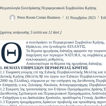
Θεματολογία Συνεδρίασης Περιφερειακού Συμβουλίου Κρήτης
Press Room Cretan Business
11 Νοεμβρίου 2023
Ειδ
[χρόνος ανάγνωσης 5 λεπτά και 12 δευτ.]
Θ
α συνεδριάσει το Περιφερειακό Συμβούλιο Κρήτης, 
Ηράκλειο, στο ξενοδοχείο ΑΤΛΑΝΤΙΣ.
Τα θέματα ημερήσιας διάταξης αφορούν την τουριστ
διαχείριση των περιοχών NATURA, τις συμβάσεις μ
κυκλοφορικές ρυθμίσεις.
Αναλυτικότερα τα θέματα της ημερήσιας διάταξης:
1. ΘΕΜΑΤΑ ΥΠΗΡΕΣΙΩΝ ΠΕΡΙΦΕΡΕΙΑΣ ΚΡΗΤΗΣ
1.1 Έκφραση γνώμης επί της Ειδικής Περιβαλλοντικής Μελέτης και 
Δυτικής Κρήτης (Μελέτη 9β του έργου των Ειδικών Περιβαλλοντικ
2000 της Ελλάδας), σύμφωνα με την εισήγηση της Διεύθυνσης Περι
• Εισηγητής ο κος Ξυλούρης Νικόλαος Αντιπεριφερειάρχης Περιβάλλο
1.2 Έγκριση 5ης τροποποίησης του Ετήσιου Προγράμματος Δράσης 
Διεύθυνσης Σχεδιασμού και Περιφερειακού Προγράμματος Ανάπτυξ
• Εισηγήτρια η κα Δασκαλάκη Χρυσούλα, προϊσταμένη Γενικής Διεύθ
1.3 Έγκριση προγράμματος δράσεων προβολής και προώθησης αγροτι