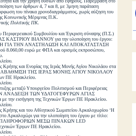
τικότητα και την χρήση ουσιών από εφήβους. Παρέμβαση στο
ποποίηση των άρθρων 4, 7 και 8, με 3μηνη παράταση
όρφωση του πίνακα χρονοδιαγράμματος, χωρίς αύξηση του
ης Κοινωνικής Μέριμνας Π.Κ.
νικής Πολιτικής ΠΚ.
υ Περιφερειακού Συμβουλίου και Έγκριση σύναψης (Π.Σ.)
ΙΑΣ ΚΑΣΤΡΙΟΥ ΒΙΑΝΝΟΥ για την υλοποίηση του έργου:
Η ΓΙΑ ΤΗΝ ΑΝΑΣΤΗΛΩΣΗ ΚΑΙ ΑΠΟΚΑΤΑΣΤΑΣΗ
.060,00 ευρώ με ΦΠΑ και ορισμός εκπροσώπου,
υ.
λείου.
 Κρήτης και Ενορίας της Ιεράς Μονής Αγίου Νικολάου στα
ΑΚΗ ΑΝΑΒΑΘΜΙΣΗ ΤΗΣ ΙΕΡΑΣ ΜΟΝΗΣ ΑΓΙΟΥ ΝΙΚΟΛΑΟΥ
ων ΠΕ Ηρακλείου.
λείου.
υξης μεταξύ Υπουργείου Πολιτισμού και Περιφέρειας
ΓΙΑ ΤΗΝ ΑΝΑΔΕΙΞΗ ΤΩΝ ΥΔΑΤΟΓΕΦΥΡΩΝ ΑΓΙΑΣ
την εισήγηση της Τεχνικών Έργων ΠΕ Ηρακλείου.
λείου.
ς Κρήτης και του Αθλητικού Σωματείου Αρκαλοχωρίου ‘Η
το Αρκαλοχώρι για την υλοποίηση του έργου με τίτλο:
 ΠΛΗΡΟΦΟΡΙΩΝ ΜΕΣΩ ΠΙΝΑΚΩΝ LED
χνικών Έργων ΠΕ Ηρακλείου.
λείου.