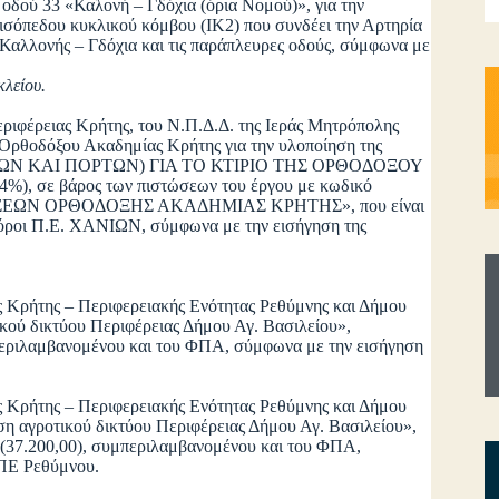
δού 33 «Καλονή – Γδόχια (όρια Νομού)», για την
 ισόπεδου κυκλικού κόμβου (ΙΚ2) που συνδέει την Αρτηρία
αλλονής – Γδόχια και τις παράπλευρες οδούς, σύμφωνα με
λείου.
ριφέρειας Κρήτης, του Ν.Π.Δ.Δ. της Ιεράς Μητρόπολης
 Ορθοδόξου Ακαδημίας Κρήτης για την υλοποίηση της
ΡΩΝ ΚΑΙ ΠΟΡΤΩΝ) ΓΙΑ ΤΟ ΚΤΙΡΙΟ ΤΗΣ ΟΡΘΟΔΟΞΟΥ
, σε βάρος των πιστώσεων του έργου με κωδικό
ΤΑΣΕΩΝ ΟΡΘΟΔΟΞΗΣ ΑΚΑΔΗΜΙΑΣ ΚΡΗΤΗΣ», που είναι
Πόροι Π.Ε. ΧΑΝΙΩΝ, σύμφωνα με την εισήγηση της
.
 Κρήτης – Περιφερειακής Ενότητας Ρεθύμνης και Δήμου
ικού δικτύου Περιφέρειας Δήμου Αγ. Βασιλείου»,
περιλαμβανομένου και του ΦΠΑ, σύμφωνα με την εισήγηση
 Κρήτης – Περιφερειακής Ενότητας Ρεθύμνης και Δήμου
ωση αγροτικού δικτύου Περιφέρειας Δήμου Αγ. Βασιλείου»,
(37.200,00), συμπεριλαμβανομένου και του ΦΠΑ,
 ΠΕ Ρεθύμνου.