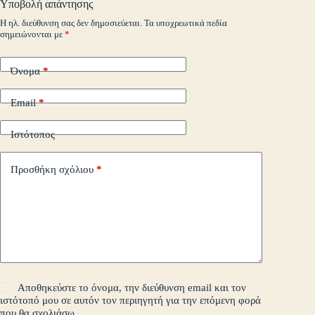
Υποβολή απάντησης
m
εί
Η ηλ. διεύθυνση σας δεν δημοσιεύεται.
Τα υποχρεωτικά πεδία
σημειώνονται με
*
τε
Όνομα
*
Email
*
Ιστότοπος
Προσθήκη σχόλιου
*
Αποθηκεύστε το όνομα, την διεύθυνση email και τον
ιστότοπό μου σε αυτόν τον περιηγητή για την επόμενη φορά
που θα σχολιάσω.