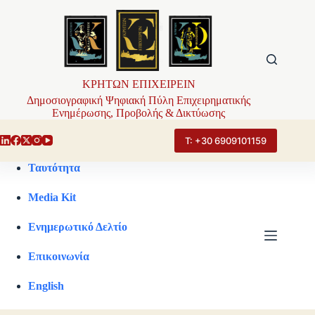
Μετάβαση
στο
περιεχόμενο
ΚΡΗΤΩΝ ΕΠΙΧΕΙΡΕΙΝ
Δημοσιογραφική Ψηφιακή Πύλη Επιχειρηματικής
Ενημέρωσης, Προβολής & Δικτύωσης
Τ: +30 6909101159
Ταυτότητα
Media Kit
Ενημερωτικό Δελτίο
Επικοινωνία
English