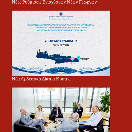
Νέες Ρυθμίσεις Ενισχύσεων Νέων Γεωργών
Νέα Αρδευτικά Δίκτυα Κρήτης