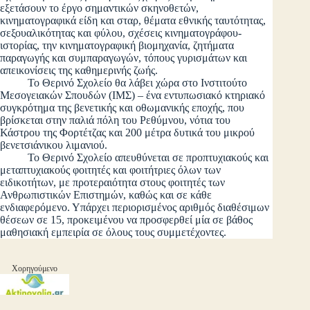
εξετάσουν το έργο σημαντικών σκηνοθετών,
κινηματογραφικά είδη και σταρ, θέματα εθνικής ταυτότητας,
σεξουαλικότητας και φύλου, σχέσεις κινηματογράφου-
ιστορίας, την κινηματογραφική βιομηχανία, ζητήματα
παραγωγής και συμπαραγωγών, τόπους γυρισμάτων και
απεικονίσεις της καθημερινής ζωής.
Το Θερινό Σχολείο θα λάβει χώρα στο Ινστιτούτο
Μεσογειακών Σπουδών (ΙΜΣ) – ένα εντυπωσιακό κτηριακό
συγκρότημα της βενετικής και οθωμανικής εποχής, που
βρίσκεται στην παλιά πόλη του Ρεθύμνου, νότια του
Κάστρου της Φορτέτζας και 200 μέτρα δυτικά του μικρού
βενετσιάνικου λιμανιού.
Το Θερινό Σχολείο απευθύνεται σε προπτυχιακούς και
μεταπτυχιακούς φοιτητές και φοιτήτριες όλων των
ειδικοτήτων, με προτεραιότητα στους φοιτητές των
Ανθρωπιστικών Επιστημών, καθώς και σε κάθε
ενδιαφερόμενο. Υπάρχει περιορισμένος αριθμός διαθέσιμων
θέσεων σε 15, προκειμένου να προσφερθεί μία σε βάθος
μαθησιακή εμπειρία σε όλους τους συμμετέχοντες.
Χορηγούμενο