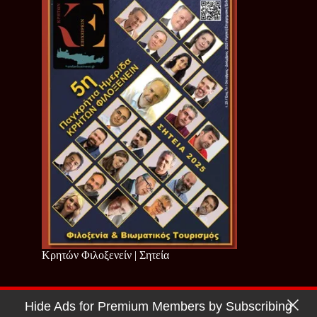
Κρητών Φιλοξενείν | Σητεία
Hide Ads for Premium Members by Subscribing
Copyright © 2026 - Cretan Business | Κρητών Επιχειρείν