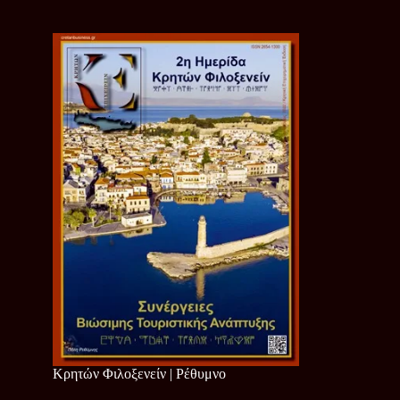
Κρητών Φιλοξενείν | Ρέθυμνο