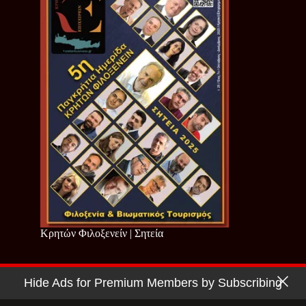
Κρητών Φιλοξενείν | Σητεία
Hide Ads for Premium Members by Subscribing
Copyright © 2026 - Cretan Business | Κρητών Επιχειρείν
Όροι Χρήσης
|
Πολιτική Απορρήτου