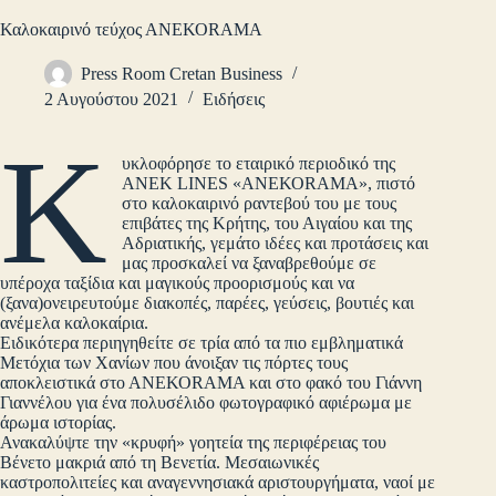
Καλοκαιρινό τεύχος ΑΝΕΚΟRAMA
Press Room Cretan Business
2 Αυγούστου 2021
Ειδήσεις
Κ
υκλοφόρησε το εταιρικό περιοδικό της
ANEK LINES «ΑΝΕΚΟRAMA», πιστό
στο καλοκαιρινό ραντεβού του με τους
επιβάτες της Κρήτης, του Αιγαίου και της
Αδριατικής, γεμάτο ιδέες και προτάσεις και
μας προσκαλεί να ξαναβρεθούμε σε
υπέροχα ταξίδια και μαγικούς προορισμούς και να
(ξανα)ονειρευτούμε διακοπές, παρέες, γεύσεις, βουτιές και
ανέμελα καλοκαίρια.
Ειδικότερα περιηγηθείτε σε τρία από τα πιο εμβληματικά
Μετόχια των Χανίων που άνοιξαν τις πόρτες τους
αποκλειστικά στο ΑΝΕΚΟRAMA και στο φακό του Γιάννη
Γιαννέλου για ένα πολυσέλιδο φωτογραφικό αφιέρωμα με
άρωμα ιστορίας.
Ανακαλύψτε την «κρυφή» γοητεία της περιφέρειας του
Βένετο μακριά από τη Βενετία. Μεσαιωνικές
καστροπολιτείες και αναγεννησιακά αριστουργήματα, ναοί με