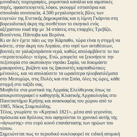
μοναδικές τοιχογραφίες, ρομαντικά κανάλια και ιαματικές
πηγές, ηφαιστειογενείς λόφοι, γκουρμέ εστιατόρια και
σπουδαία οινοποιεία, 4.500 μεγαλοπρεπείς βίλες των
ευγενών της Ενετικής Δημοκρατίας και η λίμνη Γκάρντα στη
βορειοδυτική άκρη της συνθέτουν το σκηνικό ενός
αξέχαστου road trip με 34 στάσεις στις επαρχίες Τρεβίζο,
Βιτσέντσα, Πάντοβα και Βερόνα.
Κι αν δεν έχετε πάει ως την Κάρπαθο, τώρα είναι η στιγμή να
κάνετε, στην άκρη του Αιγαίου, στο νησί των αντιθέσεων,
βουτιές σε γαλαζοπράσινα νερά, καθώς απολαμβάνετε το πιο
«περιπετειώδες» τεύχος. Ενώ, μπορείτε να ξεκινήσετε την
πεζοπορία στο ακατοίκητο νησάκι Σαρία, να δοκιμάστε
μακαρούνες, βυζάντι και τις ξακουστές καρπαθιώτικες
μένουλες, και να απολαύσετε τα ωραιότερα ηλιοβασιλέματα
στο Μεσοχώρι, στις Πυλές και στα Σπόα, όλες τις ώρες, κάθε
στιγμή στο ταξίδι σας.
Μυηθείτε στα μυστικά της Αρχαίας Ελεύθερνας όπως τα
αποκρυπτογραφεί ο καθηγητής Κλασικής Αρχαιολογίας στο
Πανεπιστήμιο Κρήτης και ανασκαφέας του χώρου από το
1985, Νίκος Σταμπολίδης.
Τέλος, γνωρίστε το «Κρητικό 1821», μέσα από γεγονότα,
πρόσωπα και θρύλους που αφηγούνται το χρονικό αυτής της
«άγνωστης» στο ευρύ κοινό επανάστασης των ηρώων του
τόπου.
Σημειώνεται πως το περιοδικό κυκλοφορεί σε ειδική ατομική