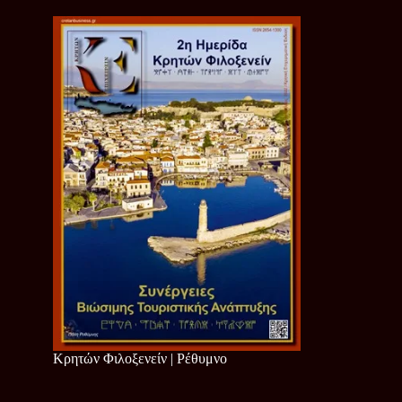
Κρητών Φιλοξενείν | Ρέθυμνο