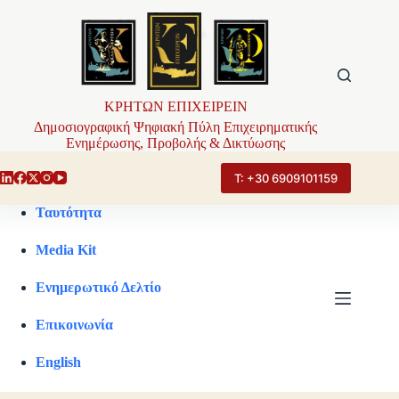
Μετάβαση
στο
περιεχόμενο
ΚΡΗΤΩΝ ΕΠΙΧΕΙΡΕΙΝ
Δημοσιογραφική Ψηφιακή Πύλη Επιχειρηματικής
Ενημέρωσης, Προβολής & Δικτύωσης
Τ: +30 6909101159
Ταυτότητα
Media Kit
Ενημερωτικό Δελτίο
Επικοινωνία
English