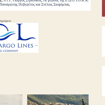
Γ.Γ. Γιώργος Στρατάκος, εκ μέρους της Ε.Δ.Ο.ΤΟ.Κ.Κ.
Παναγιώτης Πεβερέτος και Στέλιος Σκαρίμπας.
ηγούμενο