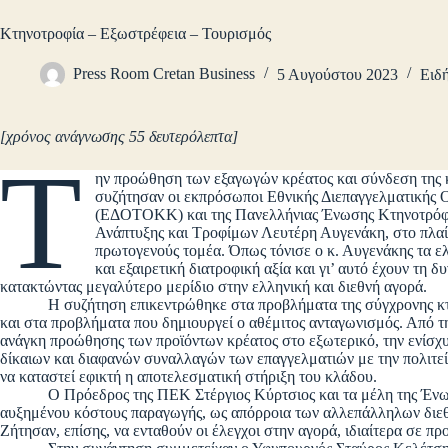
Κτηνοτροφία – Εξωστρέφεια – Τουρισμός
Press Room Cretan Business
5 Αυγούστου 2023
Ειδή
[χρόνος ανάγνωσης 55 δευτερόλεπτα]
Τ
ην προώθηση των εξαγωγών κρέατος και σύνδεση της κ
συζήτησαν οι εκπρόσωποι Εθνικής Διεπαγγελματικής 
(ΕΔΟΤΟΚΚ) και της Πανελλήνιας Ένωσης Κτηνοτρόφω
Ανάπτυξης και Τροφίμων Λευτέρη Αυγενάκη, στο πλαί
πρωτογενούς τομέα. Όπως τόνισε ο κ. Αυγενάκης τα ε
και εξαιρετική διατροφική αξία και γι’ αυτό έχουν τη
κατακτώντας μεγαλύτερο μερίδιο στην ελληνική και διεθνή αγορά.
Η συζήτηση επικεντρώθηκε στα προβλήματα της σύγχρονης κτηνοτ
και στα προβλήματα που δημιουργεί ο αθέμιτος ανταγωνισμός. Από 
ανάγκη προώθησης των προϊόντων κρέατος στο εξωτερικό, την ενίσχυ
δίκαιων και διαφανών συναλλαγών των επαγγελματιών με την πολιτε
να καταστεί εφικτή η αποτελεσματική στήριξη του κλάδου.
Ο Πρόεδρος της ΠΕΚ Στέργιος Κύρτσιος και τα μέλη της Ένωσης
αυξημένου κόστους παραγωγής, ως απόρροια των αλλεπάλληλων διεθν
Ζήτησαν, επίσης, να ενταθούν οι έλεγχοι στην αγορά, ιδιαίτερα σε πρ