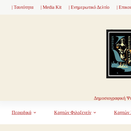
Μετάβαση
| Ταυτότητα
| Media Kit
| Ενημερωτικό Δελτίο
| Επικο
στο
περιεχόμενο
Δημοσιογραφική Ψη
Περιοδικά
Κρητών Φιλοξενείν
Κρητών 