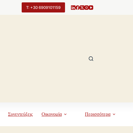
Τ: +30 6909101159
Συνεντεύξεις
Οικονομία
Περισσότερα