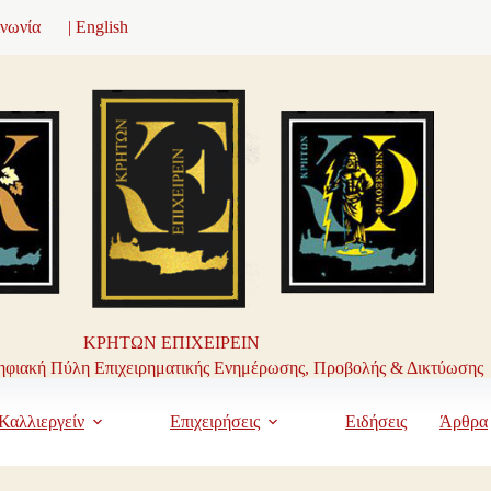
ινωνία
| English
ΚΡΗΤΩΝ ΕΠΙΧΕΙΡΕΙΝ
φιακή Πύλη Επιχειρηματικής Ενημέρωσης, Προβολής & Δικτύωσης
Καλλιεργείν
Επιχειρήσεις
Ειδήσεις
Άρθρα