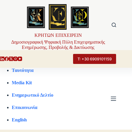
Μετάβαση
στο
περιεχόμενο
ΚΡΗΤΩΝ ΕΠΙΧΕΙΡΕΙΝ
Δημοσιογραφική Ψηφιακή Πύλη Επιχειρηματικής
Ενημέρωσης, Προβολής & Δικτύωσης
Τ: +30 6909101159
Ταυτότητα
Media Kit
Ενημερωτικό Δελτίο
Επικοινωνία
English