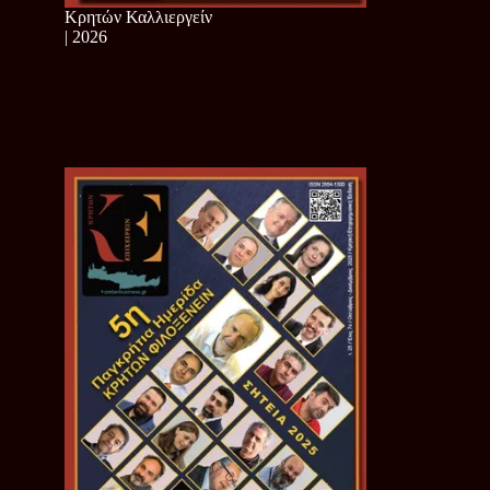
Κρητών Καλλιεργείν
| 2026