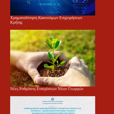
Χρηματοδότηση Καινοτόμων Επιχειρήσεων
Κρήτης
Νέες Ρυθμίσεις Ενισχύσεων Νέων Γεωργών