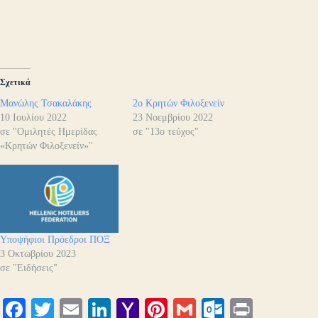
Σχετικά
Μανώλης Τσακαλάκης
2ο Κρητών Φιλοξενείν
10 Ιουλίου 2022
23 Νοεμβρίου 2022
σε "Ομιλητές Ημερίδας
σε "13ο τεύχος"
«Κρητών Φιλοξενείν»"
Υποψήφιοι Πρόεδροι ΠΟΞ
3 Οκτωβρίου 2023
σε "Ειδήσεις"
Fa
T
E
Li
Y
Pi
G
O
Pr