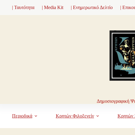
Μετάβαση
| Ταυτότητα
| Media Kit
| Ενημερωτικό Δελτίο
| Επικο
στο
περιεχόμενο
Δημοσιογραφική Ψη
Περιοδικά
Κρητών Φιλοξενείν
Κρητών 