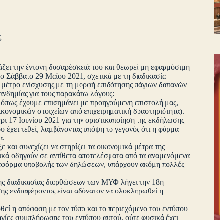
ς
ζει την έντονη δυσαρέσκειά του και θεωρεί μη εφαρμόσιμη
 Σάββατο 29 Μαΐου 2021, σχετικά με τη διαδικασία
 μέτρο ενίσχυσης με τη μορφή επιδότησης πάγιων δαπανών
ανδημίας για τους παρακάτω λόγους:
 όπως έχουμε επισημάνει με προηγούμενη επιστολή μας,
ικονομικών στοιχείων από επιχειρηματική δραστηριότητα).
ι 17 Ιουνίου 2021 για την οριστικοποίηση της εκδήλωσης
υ έχει τεθεί, λαμβάνοντας υπόψη το γεγονός ότι η φόρμα
α.
 και συνεχίζει να στηρίζει τα οικονομικά μέτρα της
ελικά οδηγούν σε αντίθετα αποτελέσματα από τα αναμενόμενα
λατφόρμα υποβολής των δηλώσεων, υπάρχουν ακόμη πολλές
ης διαδικασίας διορθώσεων των ΜΥΦ λήγει την 18η
σης ενδιαφέροντος είναι αδύνατον να ολοκληρωθεί η
υθεί η απόφαση με τον τύπο και το περιεχόμενο του εντύπου
γίες συμπλήρωσης του εντύπου αυτού, ούτε φυσικά έχει