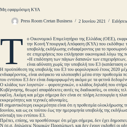
Μη εφαρμόσιμη ΚΥΑ
Press Room Cretan Business
2 Ιουνίου 2021
Ειδήσει
Τ
ο Οικονομικό Επιμελητήριο της Ελλάδας (ΟΕΕ), εκφρά
την Κοινή Υπουργική Απόφαση (ΚΥΑ) που εκδόθηκε το
υποβολής εκδήλωσης ενδιαφέροντος για το προσωρινό
σε επιχειρήσεις που επλήγησαν οικονομικά λόγω της π
«Η επιδότηση των πάγιων δαπανών των επιχειρήσεων,
είναι αδύνατη χωρίς την υποβολή του Ε3 (κατάσταση ο
Η προϋπόθεση της υποβολής του Ε3 του φορολογικού έτους 2020 μέχρ
ενδιαφέροντος, είναι ανέφικτο να υλοποιηθεί μέσα στην προθεσμία πο
του εντύπου Ε3 δεν είναι διαμορφωμένη ακόμα με τα φετινά δεδομέν
Ο κλάδος των λογιστών – φοροτεχνικών, ο κλάδος δηλαδή που στήριξε
Κυβέρνησης, θεωρεί απαράδεκτες αυτές τις διαδικασίες, οι οποίες τ
οφέλη. Ακόμη και μέχρι σήμερα δεν είναι σε πλήρη λειτουργία η π
εκκρεμότητες και τεχνικές αδυναμίες.
Η σημαντικότερη εκκρεμότητα είναι ότι η προθεσμία ολοκλήρωσης τ
Ιουνίου, και ως εκ τούτου έως την ημερομηνία υποβολής της εκδήλω
σύνταξη του εντύπου Ε3.
Πρέπει, επίσης, να προσθέσουμε ότι μέχρι σήμερα, δεν έχει δημοσιε
Ν (σ.σ. δηλώσεις Νομικών Προσώπων), και δεν έχουν εκδοθεί οι οδη