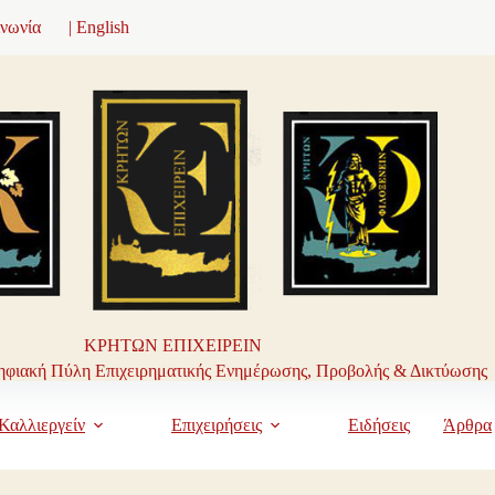
ινωνία
| English
ΚΡΗΤΩΝ ΕΠΙΧΕΙΡΕΙΝ
φιακή Πύλη Επιχειρηματικής Ενημέρωσης, Προβολής & Δικτύωσης
Καλλιεργείν
Επιχειρήσεις
Ειδήσεις
Άρθρα