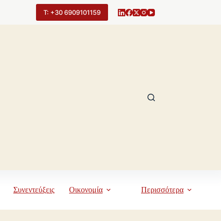
Τ: +30 6909101159
Συνεντεύξεις
Οικονομία
Περισσότερα