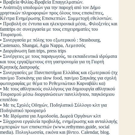
• Βραβεία Φιλίας-Βραβεία Επαγγελματιών.
• Ανάπτυξη υποδομών για την παροχή από τον Δήμο
χρηστικών πληροφοριών προς όλους τους επισκέπτες,
Κέντρα Ενημέρωσης Επισκεπτών. Συμμετοχή εθελοντών.
• Προβολή σε έντυπα και ηλεκτρονικά μέσα,. Φιλοξενίες και
famtrips σε συνεργασία με τους επιχειρηματίες του
Τουρισμού.
• Συνεργασία με πόλης του εξωτερικού : Strasbourg,
Castenazo, Shangai, Agia Nappa, Λεμεσσός
• Διοργάνωση fam trips, press trips
• Συνέργειες με τους παραγωγούς, τα εκπαιδευτικά ιδρύματα
και τους εργαζόμενους στη γαστρονομία για τη Γιορτή
Κρητικής Διατροφής
• Συνεργασίες με Πανεπιστήμια Ελλάδας και εξωτερικού (πχ
παν/μιο Τοσκάνης για slow food, παν/μιο Σαγκάης για σχολή
φωτογραφίας με θέμα το Ρεθεμνιώτικο Καρναβάλι κα)
• Με τους αθλητικούς συλλόγους για δημιουργία αθλητικού
Τουρισμού μέσω διοργανώσεων πανελλήνιου, παγκόσμιου
επιπέδου
• Με τις Σχολές Οδηγών, Ποδηλατικό Σύλλογο κλπ για
Ποδηλατικό προορισμό
• Με Ιδρύματα για Αιμοδοσία, Δωρεά Οργάνων κλπ
• Σύγχρονα εργαλεία προβολής, ενημέρωσης και ανταλλαγής
εμπειριών των επισκεπτών (www.rethymno.guide, social
media). Πολυγλωσσία, εικόνα και βίντεο. Calendar, blog.