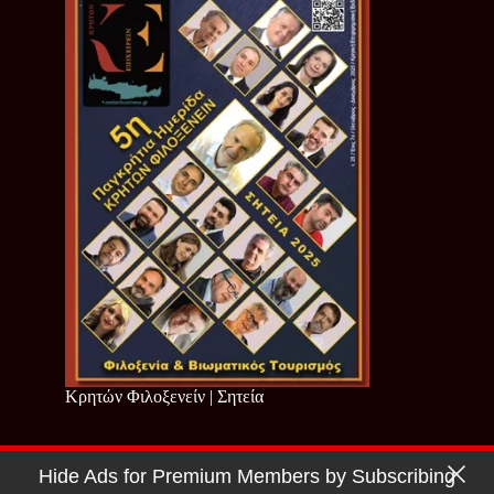
Κρητών Φιλοξενείν | Σητεία
Hide Ads for Premium Members by Subscribing
Copyright © 2026 - Cretan Business | Κρητών Επιχειρείν