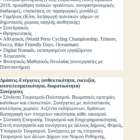
2018, προώθηση τοπικών προϊόντων, οινογαστρονομικές
διαδρομές, επισκέψεις σε παραγωγικές μονάδες)
• Γαμήλιος (Κίνα, διεξαγωγή πολιτικών γάμων σε
δημοτικούς χώρους υψηλής αισθητικής)
• Συνεδριακός
• Θρησκευτικός
• Αθλητικός (World Press Cycling Championship, Trimore,
Socca, Bike Friendly Days, Oceanman)
• Digital Nomads, εκπατρισμένοι εργαζόμενοι
• Χειμερινός
• Φοιτητικός-Μαθητικός-Νεολαίας (συνεργασίες με
Πανεπιστήμια)
Δράσεις-Ενέργειες (ανθεκτικότητα, ευελιξία,
αποτελεσματικότητα, διορατικότητα)
Συνέργειες
• Σύνδεση Τουρισμού-Πολιτισμού. Βιωματικές εμπειρίες
κατοίκων και επισκεπτών. Συνέργειες με πολιτιστικούς
συλλόγους χωριών. Ατζέντα εκδηλώσεων, δράσεων.
Καταγραφή των στοιχείων ταυτότητας κάθε οικισμού.
• Σύσταση Επιτροπής Τουρισμού και Επιχειρηματικότητας.
Στενή συνεργασία και συνέργειες με άλλους Δήμους, Φορείς,
Υπουργείο Τουρισμού. Συνέργειες με τις επιτροπές
Τουρισμού των άλλων Δήμων του Νομού Ρεθύμνης.