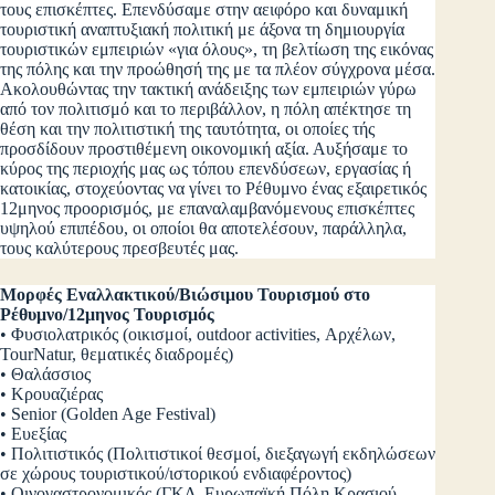
τους επισκέπτες. Επενδύσαμε στην αειφόρο και δυναμική
τουριστική αναπτυξιακή πολιτική με άξονα τη δημιουργία
τουριστικών εμπειριών «για όλους», τη βελτίωση της εικόνας
της πόλης και την προώθησή της με τα πλέον σύγχρονα μέσα.
Ακολουθώντας την τακτική ανάδειξης των εμπειριών γύρω
από τον πολιτισμό και το περιβάλλον, η πόλη απέκτησε τη
θέση και την πολιτιστική της ταυτότητα, οι οποίες τής
προσδίδουν προστιθέμενη οικονομική αξία. Αυξήσαμε το
κύρος της περιοχής μας ως τόπου επενδύσεων, εργασίας ή
κατοικίας, στοχεύοντας να γίνει το Ρέθυμνο ένας εξαιρετικός
12μηνος προορισμός, με επαναλαμβανόμενους επισκέπτες
υψηλού επιπέδου, οι οποίοι θα αποτελέσουν, παράλληλα,
τους καλύτερους πρεσβευτές μας.
Μορφές Εναλλακτικού/Βιώσιμου Τουρισμού στο
Ρέθυμνο/12μηνος Τουρισμός
• Φυσιολατρικός (οικισμοί, outdoor activities, Αρχέλων,
TourNatur, θεματικές διαδρομές)
• Θαλάσσιος
• Κρουαζιέρας
• Senior (Golden Age Festival)
• Ευεξίας
• Πολιτιστικός (Πολιτιστικοί θεσμοί, διεξαγωγή εκδηλώσεων
σε χώρους τουριστικού/ιστορικού ενδιαφέροντος)
• Οινογαστρονομικός (ΓΚΔ, Ευρωπαϊκή Πόλη Κρασιού