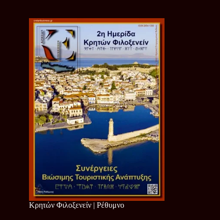
Κρητών Φιλοξενείν | Ρέθυμνο