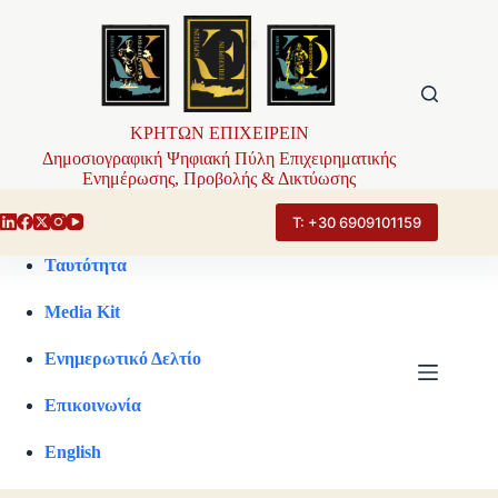
Μετάβαση
στο
περιεχόμενο
ΚΡΗΤΩΝ ΕΠΙΧΕΙΡΕΙΝ
Δημοσιογραφική Ψηφιακή Πύλη Επιχειρηματικής
Ενημέρωσης, Προβολής & Δικτύωσης
Τ: +30 6909101159
Ταυτότητα
Media Kit
Ενημερωτικό Δελτίο
Επικοινωνία
English