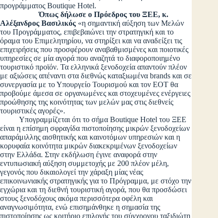
προγράμματος Boutique Hotel.
Όπως δήλωσε ο Πρόεδρος του ΞΕΕ, κ.
Αλέξανδρος Βασιλικός
«η σημαντική αύξηση των Μελών
του Προγράμματος, επιβεβαιώνει την στρατηγική και το
όραμα του Επιμελητηρίου, να στηρίξει και να αναδείξει τις
επιχειρήσεις που προσφέρουν αναβαθμισμένες και ποιοτικές
υπηρεσίες σε μία αγορά που αναζητά το διαφοροποιημένο
τουριστικό προϊόν. Τα ελληνικά ξενοδοχεία απαντούν πλέον
με αξιώσεις απέναντι στα διεθνώς καταξιωμένα brands και σε
συνεργασία με το Υπουργείο Τουρισμού και τον ΕΟΤ θα
προβούμε άμεσα σε οργανωμένες και στοχευμένες ενέργειες
προώθησης της κοινότητας των μελών μας στις διεθνείς
τουριστικές αγορές».
Υπογραμμίζεται ότι το σήμα Boutique Hotel του ΞΕΕ
είναι η επίσημη σφραγίδα πιστοποίησης μικρών ξενοδοχείων
απαράμιλλης αισθητικής και καινοτόμων υπηρεσιών και η
κορυφαία κοινότητα μικρών διακεκριμένων ξενοδοχείων
στην Ελλάδα. Στην εκδήλωση έγινε αναφορά στην
εντυπωσιακή αύξηση συμμετοχής με 200 πλέον μέλη,
γεγονός που δικαιολογεί την χάραξη μίας νέας
επικοινωνιακής στρατηγικής για το Πρόγραμμα, με στόχο την
εγχώρια και τη διεθνή τουριστική αγορά, που θα προσδώσει
στους ξενοδόχους ακόμα περισσότερα οφέλη και
αναγνωσιμότητα, ενώ επισημάνθηκε η σημασία της
πιστοποίησης ως κριτήριο επιλογής του σύγχρονου ταξιδιώτη