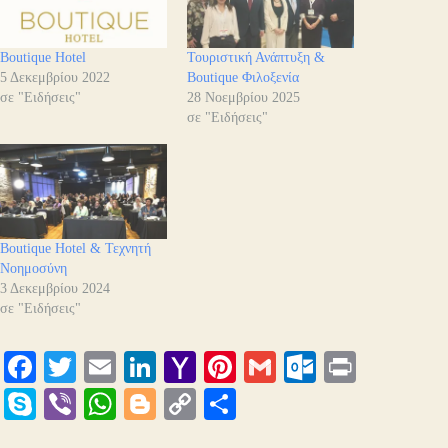
Boutique Hotel
Τουριστική Ανάπτυξη &
5 Δεκεμβρίου 2022
Boutique Φιλοξενία
σε "Ειδήσεις"
28 Νοεμβρίου 2025
σε "Ειδήσεις"
Boutique Hotel & Τεχνητή
Νοημοσύνη
3 Δεκεμβρίου 2024
σε "Ειδήσεις"
Fa
T
E
Li
Y
Pi
G
O
Pr
ce
wi
m
nk
ah
nt
m
ut
in
S
Vi
W
Bl
C
Μ
bo
tte
ail
ed
oo
er
ail
lo
t
ky
be
ha
og
op
οι