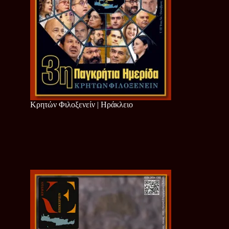
Κρητών Φιλοξενείν | Ηράκλειο