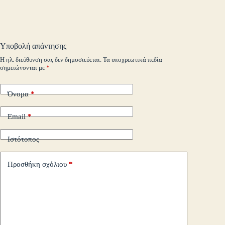
ok
r
In
M
es
ok
pe
r
ts
ge
y
ρ
ail
t
.c
A
r
Li
α
o
pp
nk
στ
Υποβολή απάντησης
m
εί
Η ηλ. διεύθυνση σας δεν δημοσιεύεται.
Τα υποχρεωτικά πεδία
σημειώνονται με
*
τε
Όνομα
*
Email
*
Ιστότοπος
Προσθήκη σχόλιου
*