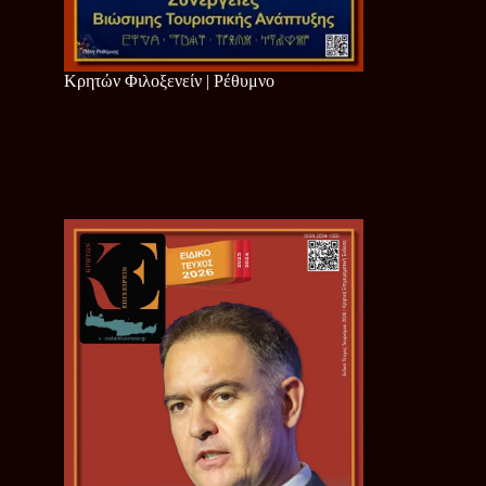
Κρητών Φιλοξενείν | Ρέθυμνο