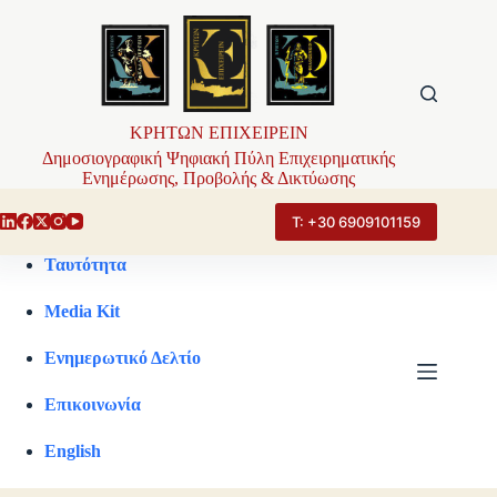
Μετάβαση
στο
περιεχόμενο
ΚΡΗΤΩΝ ΕΠΙΧΕΙΡΕΙΝ
Δημοσιογραφική Ψηφιακή Πύλη Επιχειρηματικής
Ενημέρωσης, Προβολής & Δικτύωσης
Τ: +30 6909101159
Ταυτότητα
Media Kit
Ενημερωτικό Δελτίο
Επικοινωνία
English