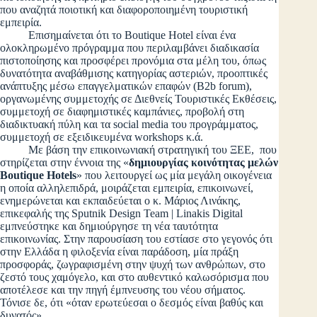
που αναζητά ποιοτική και διαφοροποιημένη τουριστική
εμπειρία.
Επισημαίνεται ότι το Boutique Hotel είναι ένα
ολοκληρωμένο πρόγραμμα που περιλαμβάνει διαδικασία
πιστοποίησης και προσφέρει προνόμια στα μέλη του, όπως
δυνατότητα αναβάθμισης κατηγορίας αστεριών, προοπτικές
ανάπτυξης μέσω επαγγελματικών επαφών (B2b forum),
οργανωμένης συμμετοχής σε Διεθνείς Τουριστικές Εκθέσεις,
συμμετοχή σε διαφημιστικές καμπάνιες, προβολή στη
διαδικτυακή πύλη και τα social media του προγράμματος,
συμμετοχή σε εξειδικευμένα workshops κ.ά.
Με βάση την επικοινωνιακή στρατηγική του ΞΕΕ, που
στηρίζεται στην έννοια της «
δημιουργίας κοινότητας μελών
Boutique Hotels
» που λειτουργεί ως μία μεγάλη οικογένεια
η οποία αλληλεπιδρά, μοιράζεται εμπειρία, επικοινωνεί,
ενημερώνεται και εκπαιδεύεται o κ. Μάριος Λινάκης,
επικεφαλής της Sputnik Design Team | Linakis Digital
εμπνεύστηκε και δημιούργησε τη νέα ταυτότητα
επικοινωνίας. Στην παρουσίαση του εστίασε στο γεγονός ότι
στην Ελλάδα η φιλοξενία είναι παράδοση, μία πράξη
προσφοράς, ζωγραφισμένη στην ψυχή των ανθρώπων, στο
ζεστό τους χαμόγελο, και στο αυθεντικό καλωσόρισμα που
αποτέλεσε και την πηγή έμπνευσης του νέου σήματος.
Τόνισε δε, ότι «όταν ερωτεύεσαι ο δεσμός είναι βαθύς και
δυνατός».