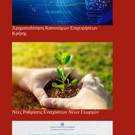
Χρηματοδότηση Καινοτόμων Επιχειρήσεων
Κρήτης
Νέες Ρυθμίσεις Ενισχύσεων Νέων Γεωργών