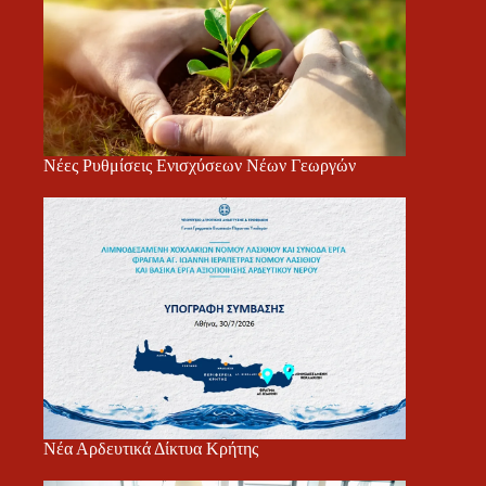
Νέες Ρυθμίσεις Ενισχύσεων Νέων Γεωργών
Νέα Αρδευτικά Δίκτυα Κρήτης