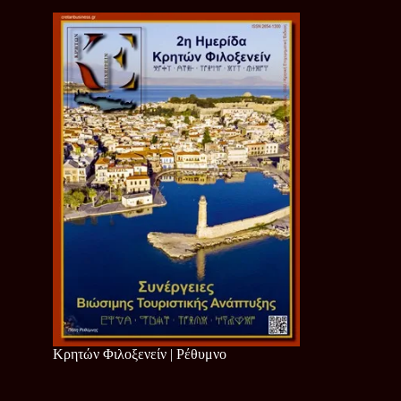
Κρητών Φιλοξενείν | Ρέθυμνο