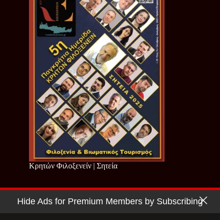
Κρητών Φιλοξενείν | Σητεία
Hide Ads for Premium Members by Subscribing
Copyright © 2026 - Cretan Business | Κρητών Επιχειρείν
Όροι Χρήσης
|
Πολιτική Απορρήτου