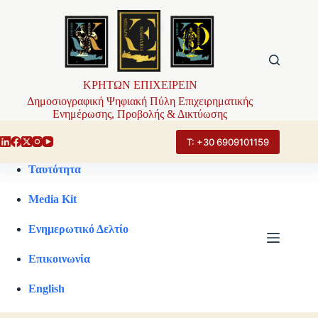
Μετάβαση
στο
περιεχόμενο
ΚΡΗΤΩΝ ΕΠΙΧΕΙΡΕΙΝ
Δημοσιογραφική Ψηφιακή Πύλη Επιχειρηματικής
Ενημέρωσης, Προβολής & Δικτύωσης
Τ: +30 6909101159
Ταυτότητα
Media Kit
Ενημερωτικό Δελτίο
Επικοινωνία
English