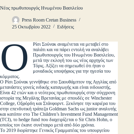
Νέος πρωθυπουργός Ηνωμένου Βασιλείου
Press Room Cretan Business
25 Οκτωβρίου 2022
Ειδήσεις
Ο
Ρίσι Σούνακ αναμένεται να μεταβεί στο
παλάτι και να πάρει εντολή να αναλάβει
Πρωθυπουργός του Ηνωμένου Βασιλείου,
μετά την εκλογή του ως νέος αρχηγός των
Τόρις. Αξίζει να σημειωθεί ότι ήταν ο
μοναδικός υποψήφιος για την ηγεσία του
κόμματος.
Ο Ρίσι Σούνακ γεννήθηκε στο Σαουθάμπτον της Αγγλίας από
μετανάστες γονείς ινδικής καταγωγής και είναι ινδουιστής.
Είναι 42 ετών και ο νεότερος πρωθυπουργός στην σύγχρονη
ιστορία της Μεγάλης Βρετανίας με σπουδές σε Winchester
College, Οξφόρδη και Στάνφορντ. Ξεκίνησε την καριέρα του
στην επενδυτική τράπεζα Goldman Sachs ως junior αναλυτής
και κατόπιν στο The Children’s Investment Fund Management
(TCI), το hedge fund που διαχειρίζεται ο Sir Chris Hohn, ο
οποίος τον έκανε συνέταιρο μετά από δύο χρόνια.
Το 2019 διορίστηκε Γενικός Γραμματέας του υπουργείου