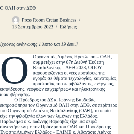
Ο ΟΛΗ στην ΔΕΘ
Press Room Cretan Business
13 Σεπτεμβρίου 2023
Ειδήσεις
[χρόνος ανάγνωσης 1 λεπτό και 19 δευτ.]
Ο
Οργανισμός Λιμένος Ηρακλείου – ΟΛΗ,
συμμετέχει στην 87η Διεθνή Έκθεση
Θεσσαλονίκης – ΔΕΘ 2023, ΌΠΟΥ
παρουσιάζονται οι νέες προτάσεις της
αγοράς σε θέματα τεχνολογίας, καινοτομίας,
προστασίας του περιβάλλοντος, ενέργειας,
εκπαίδευσης, νεοφυών επιχειρήσεων και ηλεκτρονικής
διακυβέρνησης.
Ο Πρόεδρος του ΔΣ κ. Ιωάννης Βαρδαβάς
εκπροσώπησε τον Οργανισμό ΟΛΗ στην ΔΕΘ, σε περίπτερο
του Οργανισμού Λιμένος Θεσσαλονίκης (ΟΛΘ), το οποίο
είχε την φιλοξενία όλων των λιμένων της Ελλάδος.
Παράλληλα ο κ. Ιωάννης Βαρδαβάς είχε μια σειρά
συναντήσεων με τον Πρόεδρο του ΟΛΘ και Πρόεδρο της
Ένωσης Λιμένων Ελλάδος – ΕΛΙΜΕ κ. Αθανάσιο Λιάγκο