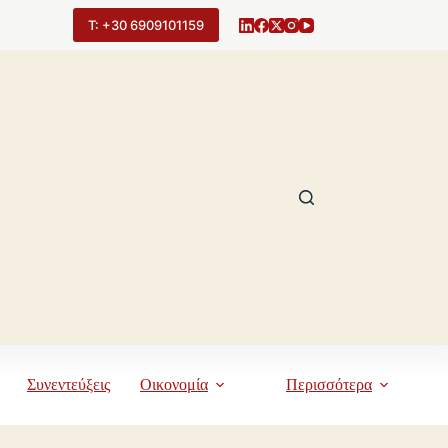
Τ: +30 6909101159
Συνεντεύξεις
Οικονομία
Περισσότερα