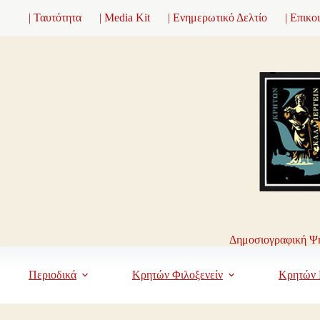
Μετάβαση
| Ταυτότητα
| Media Kit
| Ενημερωτικό Δελτίο
| Επικο
στο
περιεχόμενο
Δημοσιογραφική Ψη
Περιοδικά
Κρητών Φιλοξενείν
Κρητών 