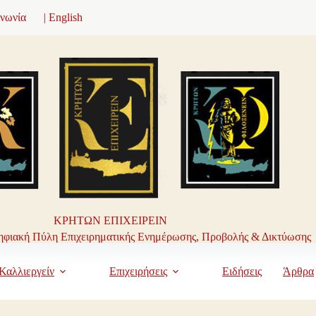
ινωνία
| English
ΚΡΗΤΩΝ ΕΠΙΧΕΙΡΕΙΝ
φιακή Πύλη Επιχειρηματικής Ενημέρωσης, Προβολής & Δικτύωσης
Καλλιεργείν
Επιχειρήσεις
Ειδήσεις
Άρθρα