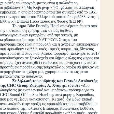
χειριστής του προγράμματος είναι η παλαιότερη
περιβαλλοντική Μη Κυβερνητική Οργάνωση πανελλήνιας
εμβέλειας, η οποία δραστηριοποιείται συνεχώς από το 1951
για την προστασία του Ελληνικού φυσικού περιβάλλοντος, η
Ελληνική Εταιρία Προστασίας της Φύσης (ΕΕΠΦ).
Το σήμα Bike Friendly Hotel απονέμεται έπειτα από
την πιστοποίηση χρήσης μιας σειράς διεθνώς
αναγνωρισμένων κριτηρίων, από την αστική, μη
κερδοσκοπική εταιρεία ΝΑΤΤΟΥΡ. Στόχος του
προγράμματος είναι η προβολή και η ανάδειξη επιχειρήσεων
που προωθούν εναλλακτικές μορφές τουρισμού, δίνοντας
προτεραιότητα στον ποδηλατικό τουρισμό. Ξεκίνησε το 2017
απευθυνόμενο σε ξενοδοχεία και δήμους όλης της χώρας και
σήμερα, έχει αναπτυχθεί ένα δίκτυο που ενισχύει την κοινή
προσπάθεια προσέλκυσης τουριστών οι οποίοι θα ήθελαν να
περιηγηθούν στη χώρα μας χρησιμοποιώντας ως μέσο
μετακίνησης το ποδήλατο.
Σε δήλωσή του ο ιδρυτής και Γενικός Διευθυντής
της CHC Group Ζαχαρίας Α. Χνάρης, τόνισε:
«Δυο
διακρίσεις με εναλλακτικό και «πράσινο» πρόσημο για το
CHC Sound Of the Sea Hotel της πανέμορφης Καρπάθου,
που μας γεμίζουν ικανοποίηση. Κι αυτό, όχι μόνο επειδή
αντανακλούν στην πράξη τις προσπάθειες που καταβάλουμε
στο πλαίσιο της πολιτικής Εταιρικής Κοινωνικής Ευθύνης
που εφαρμόζουμε ή επειδή προωθούν εναλλακτικές μορφές