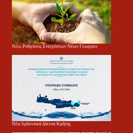
Νέες Ρυθμίσεις Ενισχύσεων Νέων Γεωργών
Νέα Αρδευτικά Δίκτυα Κρήτης