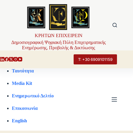
Μετάβαση
στο
περιεχόμενο
ΚΡΗΤΩΝ ΕΠΙΧΕΙΡΕΙΝ
Δημοσιογραφική Ψηφιακή Πύλη Επιχειρηματικής
Ενημέρωσης, Προβολής & Δικτύωσης
Τ: +30 6909101159
Ταυτότητα
Media Kit
Ενημερωτικό Δελτίο
Επικοινωνία
English