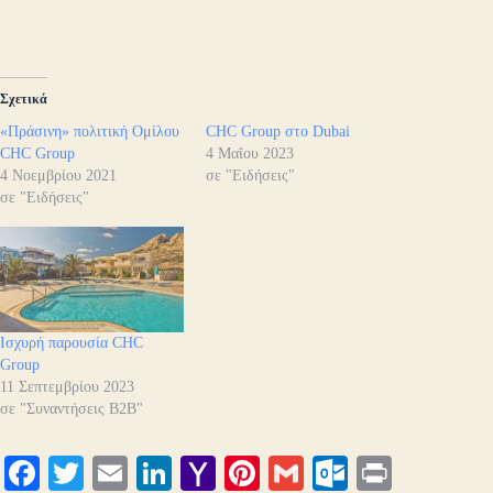
Σχετικά
«Πράσινη» πολιτική Ομίλου
CHC Group στο Dubai
CHC Group
4 Μαΐου 2023
4 Νοεμβρίου 2021
σε "Ειδήσεις"
σε "Ειδήσεις"
Ισχυρή παρουσία CHC
Group
11 Σεπτεμβρίου 2023
σε "Συναντήσεις B2B"
Fa
T
E
Li
Y
Pi
G
O
Pr