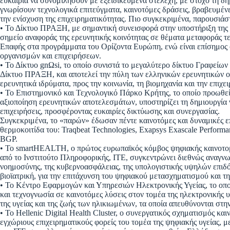
ευκαιρία να συνομιλήσουν με εξειδικευμένα στελέχη, με στόχο τη δη
γνωρίσουν τεχνολογικά επιτεύγματα, καινοτόμες δράσεις, βραβευμένες
την ενίσχυση της επιχειρηματικότητας. Πιο συγκεκριμένα, παρουσιά
• Το Δίκτυο ΠΡΑΞΗ, με σημαντική συνεισφορά στην υποστήριξη της κ
σημείο αναφοράς της ερευνητικής κοινότητας σε θέματα μεταφοράς τε
Επαφής στα προγράμματα του Ορίζοντα Ευρώπη, ενώ είναι επίσημος
οργανισμών και επιχειρήσεων.
• Το Δίκτυο gnΩsi, το οποίο συνιστά το μεγαλύτερο δίκτυο Γραφείων
Δίκτυο ΠΡΑΞΗ, και αποτελεί την πύλη των ελληνικών ερευνητικών ο
ερευνητικά ιδρύματα, προς την κοινωνία, τη βιομηχανία και την επιχε
• Το Επιστημονικό και Τεχνολογικό Πάρκο Κρήτης, το οποίο προωθεί 
αξιοποίηση ερευνητικών αποτελεσμάτων, υποστηρίζει τη δημιουργία 
επιχειρήσεις, προσφέροντας ευκαιρίες δικτύωσης και συνεργασίας.
Συγκεκριμένα, το «παρών» έδωσαν πέντε καινοτόμες και δυναμικές επι
θερμοκοιτίδα του: Traqbeat Technologies, Exapsys Exascale Perfor
BGP.
• Το smartHEALTH, ο πρώτος ευρωπαϊκός κόμβος ψηφιακής καινοτομία
από το Ινστιτούτο Πληροφορικής, ΙΤΕ, συγκεντρώνει διεθνώς αναγνω
νοημοσύνης, της κυβερνοασφάλειας, της υπολογιστικής υψηλών επιδ
βιοϊατρική, για την επιτάχυνση του ψηφιακού μετασχηματισμού και τ
• Το Κέντρο Εφαρμογών και Υπηρεσιών Ηλεκτρονικής Υγείας, το οποί
και τεχνογνωσία σε καινοτόμες λύσεις στον τομέα της ηλεκτρονικής υ
της υγείας και της ζωής των ηλικιωμένων, τα οποία απευθύνονται στη
• Το Hellenic Digital Health Cluster, ο συνεργατικός σχηματισμός κα
εγχώριους επιχειρηματικούς φορείς του τομέα της ψηφιακής υγείας, μ