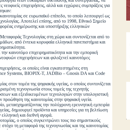
μιουργία νέων ευκαιριών δικτύωσης και συνεργασίας, να
 νεοφυείς επιχειρήσεις, αλλά και εγχώριες συμπράξεις για
στηκαν:
αινοτομίας σε ευρωπαϊκό επίπεδο, το οποίο λειτουργεί ως
χνολογίας. Αποτελεί επίσης, από το 1998, Εθνικό Σημείο
 φορέας ενημέρωσης και υποστήριξης ελληνικών
 Μεταφοράς Τεχνολογίας στη χώρα και συντονίζεται από το
μάδων, από έντεκα κορυφαία ελληνικά πανεπιστήμια και
ιρηματικότητα.
την καινοτόμο επιχειρηματικότητα και την εμπορική
νεοφυών επιχειρήσεων και φιλοξενεί καινοτόμες
χειρήσεις, οι οποίες είναι εγκατεστημένες στη
mance Systems, BIOPIX-T, JADBio – Gnosis DA και Code
ς στον τομέα της ψηφιακής υγείας, ο οποίος συντονίζεται
ρισμένη τεχνογνωσία στους τομείς της τεχνητής
όσεων και εξειδικευμένων τεχνολογιών στην υπολογιστική
ην προώθηση της καινοτομίας στην ψηφιακή υγεία.
ο, μετασχηματίζοντας την πολύχρονη ερευνητική εμπειρία
γείας, δημιουργεί προϊόντα και υπηρεσίες για τη βελτίωση
ν ελληνική και διεθνή αγορά.
ινοτομίας, ο οποίος συγκεντρώνει τους πιο σημαντικούς
ε στόχο τη μεταφορά της τεχνογνωσίας και της καινοτομίας