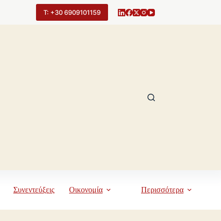
Τ: +30 6909101159
Συνεντεύξεις
Οικονομία
Περισσότερα