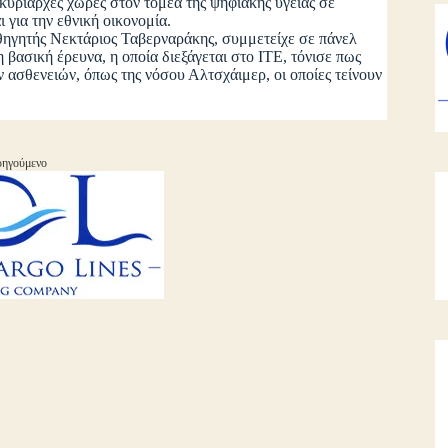
ς κυρίαρχες χώρες στον τομέα της ψηφιακής υγείας σε
 για την εθνική οικονομία.
γητής Νεκτάριος Ταβερναράκης, συμμετείχε σε πάνελ
 βασική έρευνα, η οποία διεξάγεται στο ΙΤΕ, τόνισε πως
 ασθενειών, όπως της νόσου Αλτσχάιμερ, οι οποίες τείνουν
ηγούμενο