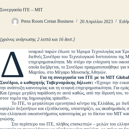
Συνεργασία ΙΤΕ – MIT
Press Room Cretan Business
20 Απριλίου 2023
Ειδή
[χρόνος ανάγνωσης 2 λεπτά και 16 δευτ.]
Δ
υναμικό παρών έδωσε το Ίδρυμα Τεχνολογίας και Έρε
διεθνές Συνέδριο του Τεχνολογικού Ινστιτούτου της 
επιχειρηματικότητα. Με στόχο την ενίσχυση του οικο
οποία διεξάγεται, το Συνέδριο πραγματοποιήθηκε για 
Μαρτίου, στο Μέγαρο Μουσικής Αθηνών.
Για τη συνεργασία του ΙΤΕ με το MIT Globa
Συνέδριο, ο καθηγητής Ταβερναράκης δήλωσε:
«Έχουμε την ευκαι
την ανάπτυξη καινοτομίας και τη νεοφυή επιχειρηματικότητα. Για εμάς
Και έχουμε μεγάλη παράδοση σε αυτό καθώς, από την ίδρυσή του, το ί
στον τομέα της δημιουργίας spinoffs».
Το ΙΤΕ, το μεγαλύτερο ερευνητικό κέντρο της Ελλάδας, με διεθ
υψηλών δεξιοτήτων και εξειδίκευσης, υποστηρίζει, ως ακαδημαϊκός σ
του ελληνικού οικοσυστήματος καινοτομίας με το δίκτυο του ΜΙΤ και
γνώσης.
Στο περίπτερο του ΙΤΕ, πλήθος επισκεπτών – μελών του ελληνικού