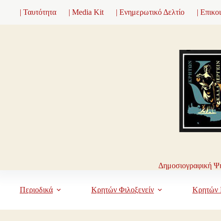
Μετάβαση
| Ταυτότητα
| Media Kit
| Ενημερωτικό Δελτίο
| Επικο
στο
περιεχόμενο
Δημοσιογραφική Ψη
Περιοδικά
Κρητών Φιλοξενείν
Κρητών 