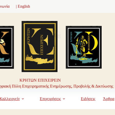
ινωνία
| English
ΚΡΗΤΩΝ ΕΠΙΧΕΙΡΕΙΝ
φιακή Πύλη Επιχειρηματικής Ενημέρωσης, Προβολής & Δικτύωσης
Καλλιεργείν
Επιχειρήσεις
Ειδήσεις
Άρθρα