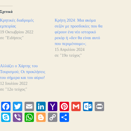
Σχετικά
Κρητικές διαδρομές
Κρήτη 2024: Μια ακόμα
εμπειρίας
σεζόν με προσδοκίες που θα
19 Οκτωβρίου 2022
φέρουν ένα νέο ιστορικό
σε "Ειδήσεις"
ρεκόρ ή «δεν θα είναι αυτό
που περιμένουμε»;
15 Απριλίου 2024
σε "19ο τεύχος"
Αλλάζει ο Χάρτης του
Τουρισμού; Οι προκλήσεις
του σήμερα και του αύριο!
12 Ιουλίου 2022
σε "12ο τεύχος"
Fa
T
E
Li
Y
Pi
G
O
Pr
ce
wi
m
nk
ah
nt
m
ut
in
S
Vi
W
Bl
C
Μ
bo
tte
ail
ed
oo
er
ail
lo
t
ky
be
ha
og
op
οι