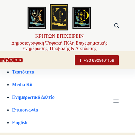
Μετάβαση
στο
περιεχόμενο
ΚΡΗΤΩΝ ΕΠΙΧΕΙΡΕΙΝ
Δημοσιογραφική Ψηφιακή Πύλη Επιχειρηματικής
Ενημέρωσης, Προβολής & Δικτύωσης
Τ: +30 6909101159
Ταυτότητα
Media Kit
Ενημερωτικό Δελτίο
Επικοινωνία
English