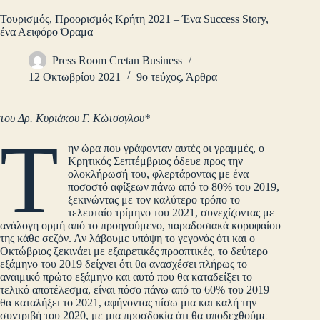
Τουρισμός, Προορισμός Κρήτη 2021 – Ένα Success Story,
ένα Αειφόρο Όραμα
Press Room Cretan Business
12 Οκτωβρίου 2021
9ο τεύχος
,
Άρθρα
του Δρ. Κυριάκου Γ. Κώτσογλου*
Τ
ην ώρα που γράφονταν αυτές οι γραμμές, ο
Κρητικός Σεπτέμβριος όδευε προς την
ολοκλήρωσή του, φλερτάροντας με ένα
ποσοστό αφίξεων πάνω από το 80% του 2019,
ξεκινώντας με τον καλύτερο τρόπο το
τελευταίο τρίμηνο του 2021, συνεχίζοντας με
ανάλογη ορμή από το προηγούμενο, παραδοσιακά κορυφαίου
της κάθε σεζόν. Αν λάβουμε υπόψη το γεγονός ότι και ο
Οκτώβριος ξεκινάει με εξαιρετικές προοπτικές, το δεύτερο
εξάμηνο του 2019 δείχνει ότι θα ανασχέσει πλήρως το
αναιμικό πρώτο εξάμηνο και αυτό που θα καταδείξει το
τελικό αποτέλεσμα, είναι πόσο πάνω από το 60% του 2019
θα καταλήξει το 2021, αφήνοντας πίσω μια και καλή την
συντριβή του 2020, με μια προσδοκία ότι θα υποδεχθούμε