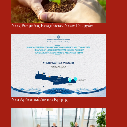
Νέες Ρυθμίσεις Ενισχύσεων Νέων Γεωργών
Νέα Αρδευτικά Δίκτυα Κρήτης