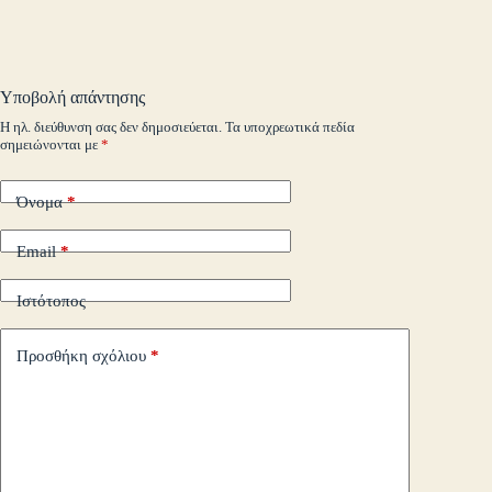
ok
r
In
M
es
ok
pe
r
ts
ge
y
ρ
ail
t
.c
A
r
Li
α
o
pp
nk
στ
Υποβολή απάντησης
m
εί
Η ηλ. διεύθυνση σας δεν δημοσιεύεται.
Τα υποχρεωτικά πεδία
σημειώνονται με
*
τε
Όνομα
*
Email
*
Ιστότοπος
Προσθήκη σχόλιου
*