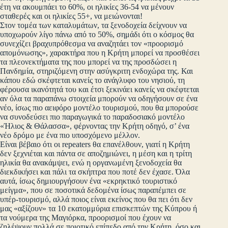
έτη να ακουμπάει το 60%, οι ηλικίες 36-54 να μένουν
σταθερές και οι ηλικίες 55+, να μειώνονται!
Στον τομέα των καταλυμάτων, τα ξενοδοχεία δείχνουν να
υποχωρούν λίγο πάνω από το 50%, σημάδι ότι ο κόσμος θα
συνεχίζει βραχυπρόθεσμα να αναζητάει τον «προορισμό
απομόνωσης», χαρακτήρα που η Κρήτη μπορεί να προσθέσει
τα πλεονεκτήματα της που μπορεί να της προσδώσει η
Πανδημία, στηριζόμενη στην ασύγκριτη ενδοχώρα της. Και
κάπου εδώ σκέφτεται κανείς το ανάγλυφο του νησιού, τη
φέρουσα ικανότητά του και έτσι ξεκινάει κανείς να σκέφτεται
αν όλα τα παραπάνω στοιχεία μπορούν να οδηγήσουν σε ένα
νέο, ίσως πιο αειφόρο μοντέλο τουρισμού, που θα μπορούσε
να συνοδεύσει πιο παραγωγικά το παραδοσιακό μοντέλο
«Ήλιος & Θάλασσα», φέρνοντας την Κρήτη οδηγό, σ’ ένα
νέο δρόμο με ένα πιο υποσχόμενο μέλλον.
Είναι βέβαιο ότι οι repeaters θα επανέλθουν, γιατί η Κρήτη
δεν ξεχνιέται και πάντα σε αποζημιώνει, η μέση και η τρίτη
ηλικία θα ανακάμψει, ενώ η οργανωμένη ξενοδοχεία θα
διεκδικήσει και πάλι τα σκήπτρα που ποτέ δεν έχασε. Όλα
αυτά, ίσως δημιουργήσουν ένα «εκρηκτικό τουριστικό
μείγμα», που σε ποσοτικά δεδομένα ίσως παραπέμπει σε
υπέρ-τουρισμό, αλλά ποιος είναι εκείνος που θα πει ότι δεν
μας «αξίζουν» τα 10 εκατομμύρια επισκεπτών της Κύπρου ή
τα νούμερα της Μαγιόρκα, προορισμοί που έχουν να
ζηλέψουν πολλά σε ποιοτικό επίπεδο από την Κρήτη, όσο και