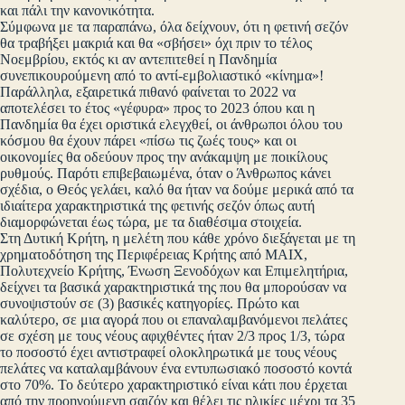
και πάλι την κανονικότητα.
Σύμφωνα με τα παραπάνω, όλα δείχνουν, ότι η φετινή σεζόν
θα τραβήξει μακριά και θα «σβήσει» όχι πριν το τέλος
Νοεμβρίου, εκτός κι αν αντεπιτεθεί η Πανδημία
συνεπικουρούμενη από το αντί-εμβολιαστικό «κίνημα»!
Παράλληλα, εξαιρετικά πιθανό φαίνεται το 2022 να
αποτελέσει το έτος «γέφυρα» προς το 2023 όπου και η
Πανδημία θα έχει οριστικά ελεγχθεί, οι άνθρωποι όλου του
κόσμου θα έχουν πάρει «πίσω τις ζωές τους» και οι
οικονομίες θα οδεύουν προς την ανάκαμψη με ποικίλους
ρυθμούς. Παρότι επιβεβαιωμένα, όταν ο Άνθρωπος κάνει
σχέδια, ο Θεός γελάει, καλό θα ήταν να δούμε μερικά από τα
ιδιαίτερα χαρακτηριστικά της φετινής σεζόν όπως αυτή
διαμορφώνεται έως τώρα, με τα διαθέσιμα στοιχεία.
Στη Δυτική Κρήτη, η μελέτη που κάθε χρόνο διεξάγεται με τη
χρηματοδότηση της Περιφέρειας Κρήτης από ΜΑΙΧ,
Πολυτεχνείο Κρήτης, Ένωση Ξενοδόχων και Επιμελητήρια,
δείχνει τα βασικά χαρακτηριστικά της που θα μπορούσαν να
συνοψιστούν σε (3) βασικές κατηγορίες. Πρώτο και
καλύτερο, σε μια αγορά που οι επαναλαμβανόμενοι πελάτες
σε σχέση με τους νέους αφιχθέντες ήταν 2/3 προς 1/3, τώρα
το ποσοστό έχει αντιστραφεί ολοκληρωτικά με τους νέους
πελάτες να καταλαμβάνουν ένα εντυπωσιακό ποσοστό κοντά
στο 70%. Το δεύτερο χαρακτηριστικό είναι κάτι που έρχεται
από την προηγούμενη σαιζόν και θέλει τις ηλικίες μέχρι τα 35