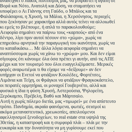
αναδειχθεί ο λαϊκός πολιτισμός μας, να μοιραστεί η αγάπη σε
Βορά και Νότο, Ανατολή και Δύση, να σταματήσει να
υποφέρει ο Αι Γιάννης στη Γαύδο, ο Μπάλος και τα
Φαλάσαρνα, η Χρυσή, τα Μάλια, η Χερσόνησος, περιοχές
που ξεκίνησαν με χαρακτήρα αλλά αυτός τείνει να αλλοιωθεί
κι εμείς το βλέπουμε, ή απλά το παρακολουθούμε;
Αειφορία σημαίνει να παίρνω τους «καρπούς» από ένα
δέντρο, λίγο πριν αυτοί πέσουν στο «χώμα», χωρίς να
επηρεάσω αρνητικά την παραγωγική του ικανότητα, χωρίς να
το καταδικάσω… Με άλλα λόγια αειφορία σημαίνει να
αναπτύσσομαι χωρίς να χάνω το «χρώμα» μου. Και δεν είμαι
σίγουρος ότι κάνουμε όλα όσα πρέπει γι αυτήν, από τις ΑΠΕ
μέχρι και τον τουρισμό που όλοι ευαγγελιζόμαστε. Μερικές
φορές αναρωτιέμαι τι θα είχαμε να «δείξουμε» αν δεν
υπήρχαν οι Ενετοί να φτιάξουν Κουλέδες, Φορτέτσες,
Λιμάνια και Τείχη, οι Φράγκοι να φτιάξουν Φραγκοκάστελο,
οι πειρατές ορμητήρια, οι μοναχοί Γουβερνέτο, αλλά και
φυσικά η ίδια η φύση Χρυσή, Αστερούσια, Ψηλορείτη,
Ξερόκαμπο, Πρέβελη, Βαθύ και Μάρτσαλο.
Αυτή η χωρίς πόλεμο διετία, μας «τιμωρεί» με ένα απίστευτο
τρόπο. Πανδημία, ακραία φαινόμενα, φωτιές, σεισμοί κι
ακόμα μεταναστευτικό, χρεωκοπίες, απειλούμενοι
αφελληνισμοί ξενοδοχείων, το real estate στα υψηλά της
30ετίας, η καταστροφή και η συμφορά πλάι – πλάι με την
ευκαιρία και την δυνατότητα να μη γυρίσουμε εκεί που