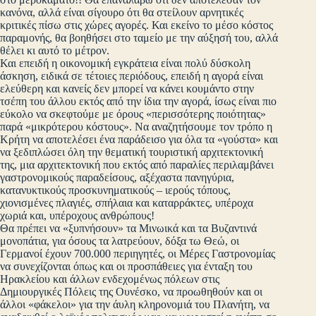
κανόνα, αλλά είναι σίγουρο ότι θα στείλουν αρνητικές
κριτικές πίσω στις χώρες αγορές. Και εκείνο το μέσο κόστος
παραμονής, θα βοηθήσει στο ταμείο με την αύξησή του, αλλά
θέλει κι αυτό το μέτρον.
Και επειδή η οικονομική εγκράτεια είναι πολύ δύσκολη
άσκηση, ειδικά σε τέτοιες περιόδους, επειδή η αγορά είναι
ελεύθερη και κανείς δεν μπορεί να κάνει κουμάντο στην
τσέπη του άλλου εκτός από την ίδια την αγορά, ίσως είναι πιο
εύκολο να σκεφτούμε με όρους «περισσότερης ποιότητας»
παρά «μικρότερου κόστους». Να αναζητήσουμε τον τρόπο η
Κρήτη να αποτελέσει ένα παράδεισο για όλα τα «γούστα» και
να ξεδιπλώσει όλη την θεματική τουριστική αρχιτεκτονική
της, μια αρχιτεκτονική που εκτός από παραλίες περιλαμβάνει
γαστρονομικούς παραδείσους, αξέχαστα πανηγύρια,
κατανυκτικούς προσκυνηματικούς – ιερούς τόπους,
χιονισμένες πλαγιές, σπήλαια και καταρράκτες, υπέροχα
χωριά και, υπέροχους ανθρώπους!
Θα πρέπει να «ξυπνήσουν» τα Μινωικά και τα Βυζαντινά
μονοπάτια, για όσους τα λατρεύουν, δόξα τω Θεώ, οι
Γερμανοί έχουν 700.000 περιηγητές, οι Μέρες Γαστρονομίας
να συνεχίζονται όπως και οι προσπάθειες για ένταξη του
Ηρακλείου και άλλων ενδεχομένως πόλεων στις
Δημιουργικές Πόλεις της Ουνέσκο, να προωθηθούν και οι
άλλοι «φάκελοι» για την άυλη κληρονομιά του Πλανήτη, να