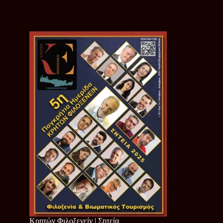
Κρητών Φιλοξενείν | Σητεία