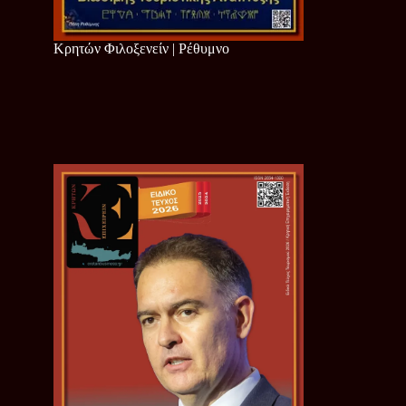
Κρητών Φιλοξενείν | Ρέθυμνο