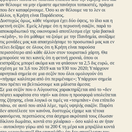
αν θέλουμε να μην είμαστε αμετανόητοι τοπικιστές, πράγμα
που δεν καταφέρνουμε. Όσο κι αν θέλουμε να το λεν οι
άλλοι, η Κρήτη είναι Παράδεισος.
Δυστυχώς όμως, κάθε νόμισμα έχει δύο όψεις, το ίδιο και η
φετινή σεζόν. Εμείς λέγαμε ότι η περυσινή σαιζόν, παρά το
αποκαρδιωτικό της οικονομικό αποτέλεσμα είχε τρία βασικά
«κέρδη», το ότι μάθαμε να ζούμε με την Πανδημία, ανοίξαμε
τις μονάδες μας και απασχολήσαμε το προσωπικό μας και εν
τέλει δείξαμε σε όλους ότι η Κρήτη είναι παρούσα
περισσότερο από κάθε άλλον στον τουριστικό χάρτη. Θα
μπορούσε να πει κανείς ότι η φετινή χρονιά, όπου οι
εισπράξεις μπορεί ακόμα και να φτάσουν τα 2,5 δις ευρώ, σε
σχέση με τα 3,6 του 2019 και τα 930 του 2020; Υπάρχουν
αρνητικά σημεία σε μια σεζόν που όλοι ομολογούν ότι
«πήγαμε καλύτερα από ότι περιμέναμε»; Υπάρχουν σημεία
που πρέπει να βελτιώσουμε και μάλιστα άμεσα;
Σε μια σεζόν που ο Αύγουστος χαρακτηρίζεται από το «δεν
πέφτει καρφίτσα στο νησί» και όπου η προσφορά υπολείπεται
της ζήτησης, είναι λογικό οι τιμές να «τσιμπάνε» ένα επίπεδο
πάνω, σε αυτό που απλά λέμε, τιμές υψηλής σαιζόν. Παρότι
δεν αποτέλεσε τον κανόνα, δυστυχώς είχαμε και τέτοια
φαινόμενα, περιπτώσεις στα άσχημα ακρότατά τους έδωσαν
δίκλινο δωμάτιο, κοντά στο χιλιάρικο – όσο καλό κι αν ήταν
– αυτοκίνητο γύρω από τα 200 € τη μέρα και μπριζόλα κοντά
στο μεροκάματο!! Θα επαναλάβω ότι δεν αποτέλεσαν τον