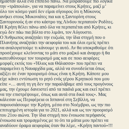
ήμασταν αλλά ένα επίπεδο πάνω. Να μοιράσουμε πιο λογικά
την «τράπουλα», για να παραμείνει στους Κρήτες, μαζί μ’
όλο τον κόσμο γιατί δεν είμαι σίγουρος ότι η Μύκονος
ανήκει στους Μυκονιάτες πια και η Σαντορίνη στους
Σαντορινιούς ή αν στο κάστρο της Λίνδου περπατούν Ροδίτες.
Η Κρήτη θέλει πάνω από όλα να περπατιέται από Κρήτες, κι
εγώ δεν πάω πια βόλτα στο λιμάνι, τον Αύγουστο.
Ο Άνθρωπος αναζητάει την ευζωία, την ίδια στιγμή που ο
Πλανήτης αναζητάει την αειφορία του και όλοι εμείς πρέπει
να αναλογιστούμε τι κάνουμε γι αυτό. Αν θα υποκριθούμε ότι
προσέχουμε κλείνοντας το μάτι στο μαζικό και άναρχο ή θα
κατευθύνουμε τον τουρισμό μας και σε ποιο αειφόρες
μορφές εκτός του «Ήλιος και Θάλασσα» που πρέπει να
παραμείνει η Ναυαρχίδα μας, αλλά να συνοδεύεται όπως
αξίζει σε έναν προορισμό όπως είναι η Κρήτη. Κάποτε μου
είχε κάνει εντύπωση το ρητό ενός γέρου Κρητικού που μου
είπε «… αυτή τη γη δεν την παραλάβαμε από τους προγόνους
μας, την έχουμε δανειστεί από τα παιδιά μας και εκεί πρέπει
να την επιστρέψουμε, όπως και αυτά στα δικά τους». Μας
κάλεσαν ως Περιφέρεια οι Ισπανοί στη Σεβίλλη, να
παρουσιάσουμε την Κρήτη, μέσα στο Νοέμβριο, ως την πιο
επιτυχημένη ιστορία για το 2021, αλλά και ως τον προορισμό
του 21ου αιώνα. Την ίδια στιγμή που ένοιωσα περήφανός
ένοιωσα και τρομαγμένος με το ότι τα μάτια μου πρέπει να
αναδύουν όραμα αειφορίας όταν θα λέμε, «Κρήτη παντού»!!!