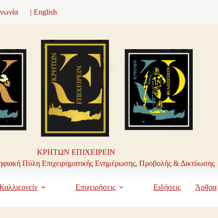
ινωνία
| English
ΚΡΗΤΩΝ ΕΠΙΧΕΙΡΕΙΝ
φιακή Πύλη Επιχειρηματικής Ενημέρωσης, Προβολής & Δικτύωσης
Καλλιεργείν
Επιχειρήσεις
Ειδήσεις
Άρθρα