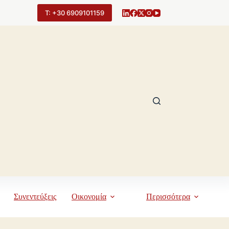
Τ: +30 6909101159
Συνεντεύξεις
Οικονομία
Περισσότερα