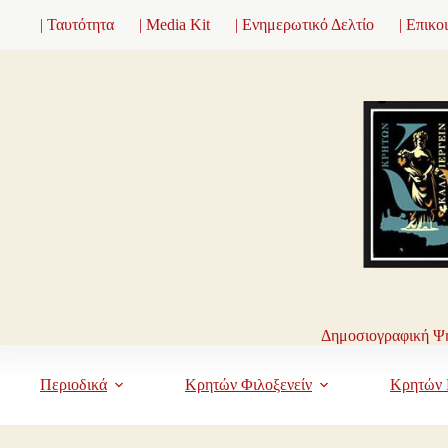
Μετάβαση
| Ταυτότητα
| Media Kit
| Ενημερωτικό Δελτίο
| Επικο
στο
περιεχόμενο
Δημοσιογραφική Ψη
Περιοδικά
Κρητών Φιλοξενείν
Κρητών 