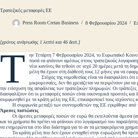
Τραπεζικές μεταφορές ΕΕ
Press Room Cretan Business
8 Φεβρουαρίου 2024
Ει
[χρόνος ανάγνωσης 1 λεπτό και 46 δευτ.]
Τ
ην Τετάρτη 7 Φεβρουαρίου 2024, το Ευρωπαϊκό Κοινο
ποσά να φτάνουν αμέσως στους τραπεζικούς λογαριασμ
νέοι κανόνες θα τεθούν σε ισχύ 20 ημέρες μετά τη δ
μέλη θα έχουν στη διάθεσή τους 12 μήνες για να εφαρ
Στόχος της νομοθεσίας είναι να διασφαλίσει ότι οι ι
μικρομεσαίες, δεν θα χρειάζεται να περιμένουν για ν
την ενίσχυση της ασφάλειας των τραπεζικών πληρωμών. Οι τράπεζες
διασφαλίζουν ότι οι μεταφορές ποσών είναι οικονομικά προσιτές και 
συμφωνηθεί με τα κράτη μέλη της ΕΕ, επικαιροποιεί τους ισχύοντε
Η συμφωνία μεταξύ των συννομοθετών της ΕΕ εγκρίθηκε από το Κ
Άμεσες πιστώσεις
Οι άμεσες μεταφορές ποσών σε ευρώ θα εκτελούνται άμεσα (ανεξά
και τα χρήματα θα πρέπει να φτάνουν στο λογαριασμό του παραλήπτη
να ενημερώνεται στο ίδιο διάστημα για το αν τα μεταφερόμενα χρημα
Τα κράτη μέλη που δεν έχουν ενταχθεί στην ευρωζώνη θα πρέπει