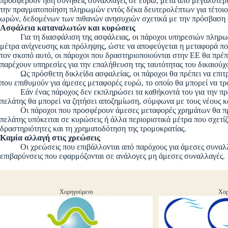
προσφέρουν ήδη συνήθεις συναλλαγές σε ευρώ, μετά από μεγαλύτερη
την πραγματοποίηση πληρωμών εντός δέκα δευτερολέπτων για τέτοιου
ωρών, δεδομένων των πιθανών ανησυχιών σχετικά με την πρόσβαση 
Ασφάλεια καταναλωτών και κυρώσεις
Για τη διασφάλιση της ασφάλειας, οι πάροχοι υπηρεσιών πληρωμώ
μέτρα ανίχνευσης και πρόληψης, ώστε να αποφεύγεται η μεταφορά π
τον σκοπό αυτό, οι πάροχοι που δραστηριοποιούνται στην ΕΕ θα πρέπ
παρέχουν υπηρεσίες για την επαλήθευση της ταυτότητας του δικαιούχ
Ως πρόσθετη δικλείδα ασφαλείας, οι πάροχοι θα πρέπει να επιτρέ
που επιθυμούν για άμεσες μεταφορές ευρώ, το οποίο θα μπορεί να τ
Εάν ένας πάροχος δεν εκπληρώσει τα καθήκοντά του για την πρόλ
πελάτης θα μπορεί να ζητήσει αποζημίωση, σύμφωνα με τους νέους κ
Οι πάροχοι που προσφέρουν άμεσες μεταφορές χρημάτων θα πρέπ
πελάτης υπόκειται σε κυρώσεις ή άλλα περιοριστικά μέτρα που σχετ
δραστηριότητες και τη χρηματοδότηση της τρομοκρατίας.
Καμία αλλαγή στις χρεώσεις
Οι χρεώσεις που επιβάλλονται από παρόχους για άμεσες συναλλαγ
επιβαρύνσεις που εφαρμόζονται σε ανάλογες μη άμεσες συναλλαγές.
Χορηγούμενο
Χορ