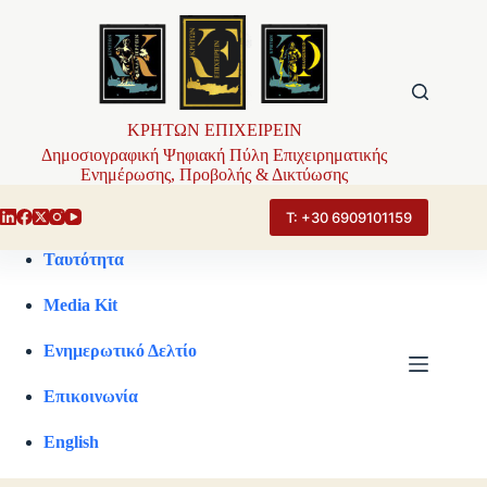
Μετάβαση
στο
περιεχόμενο
ΚΡΗΤΩΝ ΕΠΙΧΕΙΡΕΙΝ
Δημοσιογραφική Ψηφιακή Πύλη Επιχειρηματικής
Ενημέρωσης, Προβολής & Δικτύωσης
Τ: +30 6909101159
Ταυτότητα
Media Kit
Ενημερωτικό Δελτίο
Επικοινωνία
English