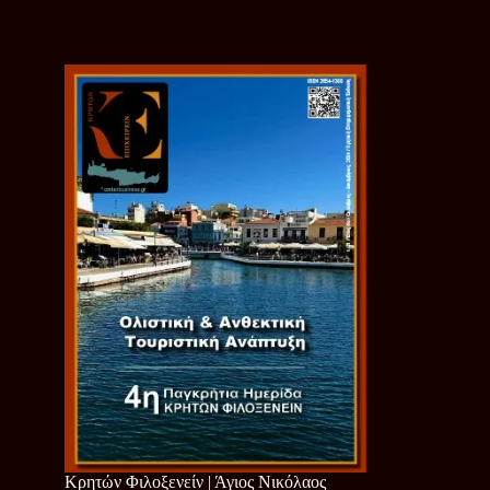
Κρητών Φιλοξενείν | Άγιος Νικόλαος