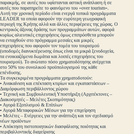
παρακμής, σε αυτές που υφίστανται αστική ανάπλαση ή σε
αυτές που παρατηρείτε το φαινόμενο του «over tourism».
Αυτή την χρονική περίοδο είναι ενεργά τοπικά προγράμματα
LEADER τα οποία αφορούν την ευρύτερη γεωγραφική
περιοχή της Κρήτης αλλά και άλλες περιφέρειες της χώρας. Ο
κεντρικός άξονας δράσης των προγραμμάτων αυτών, αφορά
κυρίως αλιευτικές επιχειρήσεις όμως επιπρόσθετα μπορούν
να ενταχθούν στο πρόγραμμα μεσαίες και μικρές
επιχειρήσεις που αφορούν τον τομέα του τουρισμού
(υποδομές διανυκτέρευσης όπως είναι τα μικρά ξενοδοχεία,
τα ενοικιαζόμενα δωμάτια και λοιπές επιχειρήσεις του
τουρισμού). Το ανώτατο πόσο χρηματοδότησης ανέρχεται
στο 50% του συνολικού προϋπολογισμού της κάθε
επένδυσης.
Τα συγκεκριμένα προγράμματα χρηματοδοτούν:
• Ανακαίνιση και επέκταση κτιρίων και εγκαταστάσεων –
Διαμόρφωση περιβάλλοντος χώρου
• Τεχνική και Συμβουλευτική Υποστήριξη (Αρχιτέκτονες –
Διακοσμητές – Μελέτες Σκοπιμότητας)
• Αγορά Εξοπλισμού & Επίπλων
• Αγορά Μεταφορικών Μέσων για την επιχείρηση
• Μελέτες – Ενέργειες για την ανάπτυξη και τον σχεδιασμό
νέων προϊόντων
• Απόκτηση πιστοποιητικών διασφάλισης ποιότητας και
περιβαλλοντικής διαχείρισης