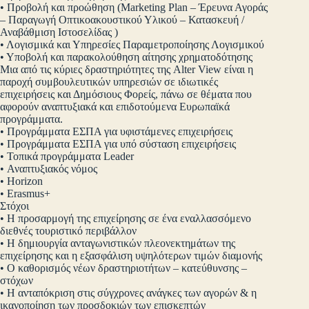
• Προβολή και προώθηση (Marketing Plan – Έρευνα Αγοράς
– Παραγωγή Οπτικοακουστικού Υλικού – Κατασκευή /
Αναβάθμιση Ιστοσελίδας )
• Λογισμικά και Υπηρεσίες Παραμετροποίησης Λογισμικού
• Υποβολή και παρακολούθηση αίτησης χρηματοδότησης
Μια από τις κύριες δραστηριότητες της Alter View είναι η
παροχή συμβουλευτικών υπηρεσιών σε ιδιωτικές
επιχειρήσεις και Δημόσιους Φορείς, πάνω σε θέματα που
αφορούν αναπτυξιακά και επιδοτούμενα Ευρωπαϊκά
προγράμματα.
• Προγράμματα ΕΣΠΑ για υφιστάμενες επιχειρήσεις
• Προγράμματα ΕΣΠΑ για υπό σύσταση επιχειρήσεις
• Τοπικά προγράμματα Leader
• Αναπτυξιακός νόμος
• Horizon
• Erasmus+
Στόχοι
• Η προσαρμογή της επιχείρησης σε ένα εναλλασσόμενο
διεθνές τουριστικό περιβάλλον
• Η δημιουργία ανταγωνιστικών πλεονεκτημάτων της
επιχείρησης και η εξασφάλιση υψηλότερων τιμών διαμονής
• Ο καθορισμός νέων δραστηριοτήτων – κατεύθυνσης –
στόχων
• Η ανταπόκριση στις σύγχρονες ανάγκες των αγορών & η
ικανοποίηση των προσδοκιών των επισκεπτών