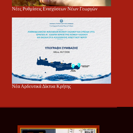
Νέες Ρυθμίσεις Ενισχύσεων Νέων Γεωργών
Νέα Αρδευτικά Δίκτυα Κρήτης