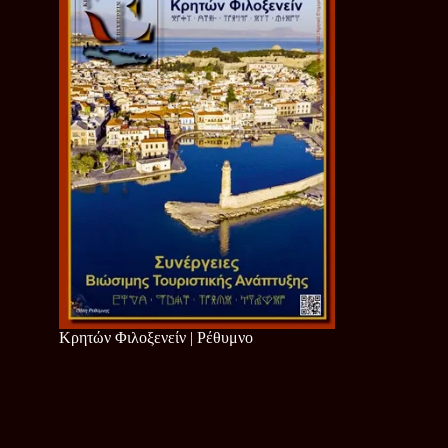
Κρητών Φιλοξενείν | Ρέθυμνο