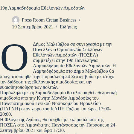
19η Λαμπαδηδρομία Εθελοντών Αιμοδοτών
Press Room Cretan Business
19 Σεπτεμβρίου 2021
Ειδήσεις
Ο
Δήμος Μαλεβιζίου σε συνεργασία με την
Πανελλήνια Ομοσπονδία Συλλόγων
Εθελοντών Αιμοδοτών (ΠΟΣΕΑ)
συμμετέχει στην 19η Πανελλήνια
Λαμπαδηδρομία Εθελοντών Αιμοδοτών. Η
Λαμπαδηδρομία στο Δήμο Μαλεβιζίου θα
πραγματοποιηθεί την Παρασκευή 24 Σεπτεμβρίου με στόχο
την διάδοση της εθελοντικής αιμοδοσίας και την
ευαισθητοποίηση των πολιτών.
Παράλληλα με τη λαμπαδηδρομία θα υλοποιηθεί εθελοντική
αιμοδοσία από την Κινητή Μονάδα Αιμοδοσίας του
Πανεπιστημιακού Γενικού Νοσοκομείου Ηρακλείου
(ΠΑΓΝΗ) στον χώρο του ΚΑΠΗ Γαζίου και ώρες 17:00-
20:00.
Η Φλόγα της Αγάπης, θα αφιχθεί με εκπροσώπους της
ΠΟΣΕΑ στο Λιμανάκι της Παντάνασσας την Παρασκευή 24
Σεπτεμβρίου 2021 και ώρα 17:30.