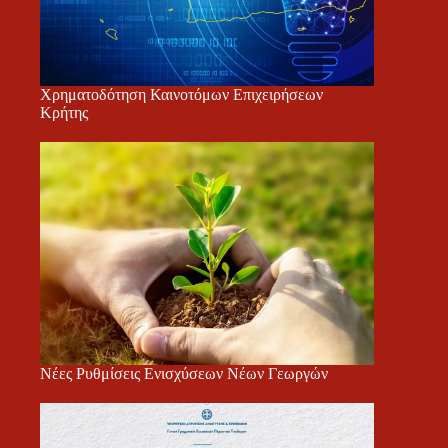
Χρηματοδότηση Καινοτόμων Επιχειρήσεων
Κρήτης
Νέες Ρυθμίσεις Ενισχύσεων Νέων Γεωργών