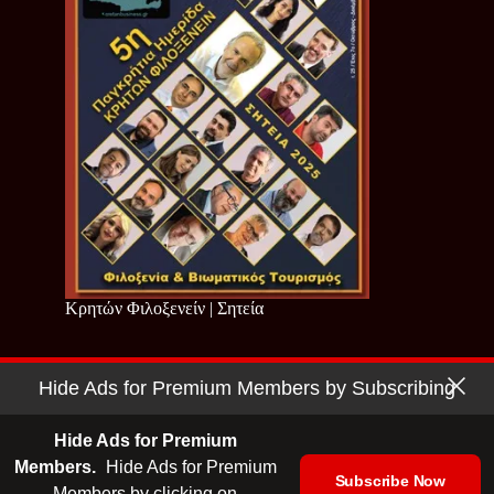
Κρητών Φιλοξενείν | Σητεία
Hide Ads for Premium Members by Subscribing
Copyright © 2026 - Cretan Business | Κρητών Επιχειρείν
Όροι Χρήσης
|
Πολιτική Απορρήτου
Hide Ads for Premium
Members.
Hide Ads for Premium
Subscribe Now
Members by clicking on