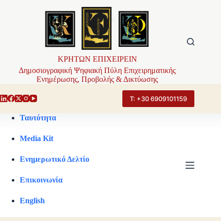
Μετάβαση
στο
περιεχόμενο
ΚΡΗΤΩΝ ΕΠΙΧΕΙΡΕΙΝ
Δημοσιογραφική Ψηφιακή Πύλη Επιχειρηματικής
Ενημέρωσης, Προβολής & Δικτύωσης
Τ: +30 6909101159
Ταυτότητα
Media Kit
Ενημερωτικό Δελτίο
Επικοινωνία
English