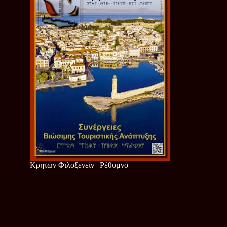
Κρητών Φιλοξενείν | Ρέθυμνο