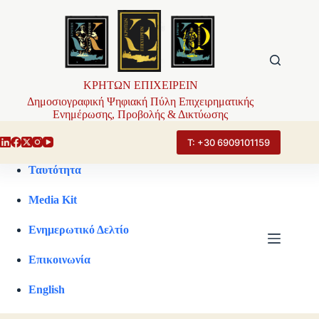
Μετάβαση
στο
περιεχόμενο
ΚΡΗΤΩΝ ΕΠΙΧΕΙΡΕΙΝ
Δημοσιογραφική Ψηφιακή Πύλη Επιχειρηματικής
Ενημέρωσης, Προβολής & Δικτύωσης
Τ: +30 6909101159
Ταυτότητα
Media Kit
Ενημερωτικό Δελτίο
Επικοινωνία
English