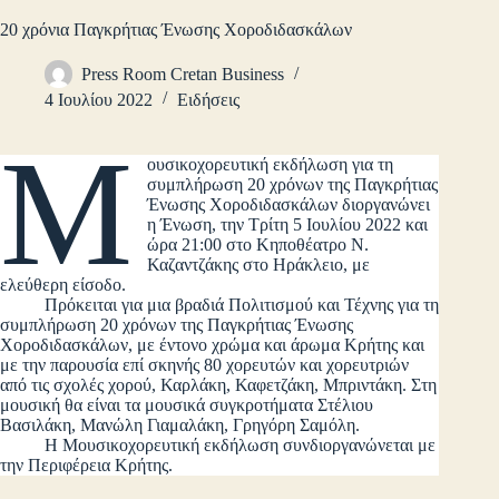
20 χρόνια Παγκρήτιας Ένωσης Χοροδιδασκάλων
Press Room Cretan Business
4 Ιουλίου 2022
Ειδήσεις
Μ
ουσικοχορευτική εκδήλωση για τη
συμπλήρωση 20 χρόνων της Παγκρήτιας
Ένωσης Χοροδιδασκάλων διοργανώνει
η Ένωση, την Τρίτη 5 Ιουλίου 2022 και
ώρα 21:00 στο Κηποθέατρο Ν.
Καζαντζάκης στο Ηράκλειο, με
ελεύθερη είσοδο.
Πρόκειται για μια βραδιά Πολιτισμού και Τέχνης για τη
συμπλήρωση 20 χρόνων της Παγκρήτιας Ένωσης
Χοροδιδασκάλων, με έντονο χρώμα και άρωμα Κρήτης και
με την παρουσία επί σκηνής 80 χορευτών και χορευτριών
από τις σχολές χορού, Καρλάκη, Καφετζάκη, Μπριντάκη. Στη
μουσική θα είναι τα μουσικά συγκροτήματα Στέλιου
Βασιλάκη, Μανώλη Γιαμαλάκη, Γρηγόρη Σαμόλη.
Η Μουσικοχορευτική εκδήλωση συνδιοργανώνεται με
την Περιφέρεια Κρήτης.