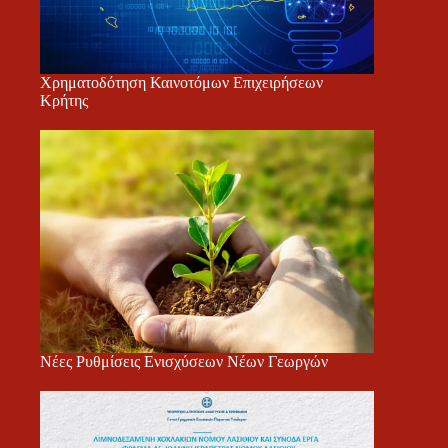
Χρηματοδότηση Καινοτόμων Επιχειρήσεων
Κρήτης
Νέες Ρυθμίσεις Ενισχύσεων Νέων Γεωργών