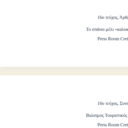
16ο τεύχος
,
Άρθ
Το σπάνιο μέλι «καλο
Press Room Cret
16ο τεύχος
,
Συνε
Βιώσιμος Τουριστικό
Press Room Cret