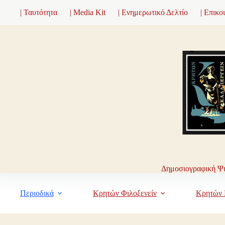
Μετάβαση
| Ταυτότητα
| Media Kit
| Ενημερωτικό Δελτίο
| Επικο
στο
περιεχόμενο
Δημοσιογραφική Ψη
Περιοδικά
Κρητών Φιλοξενείν
Κρητών 