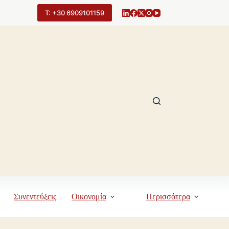
Τ: +30 6909101159
Συνεντεύξεις
Οικονομία
Περισσότερα