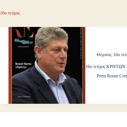
16ο τεύχος
Θέματα
,
16ο τε
16ο τεύχος ΚΡΗΤΩΝ
Press Room Cret