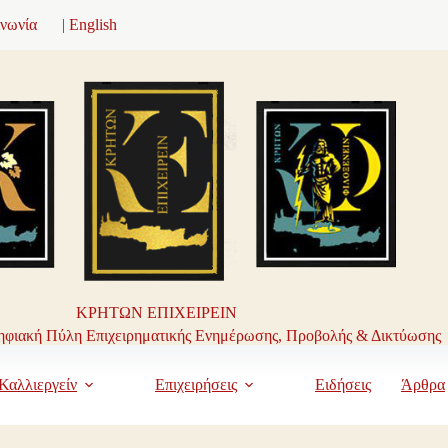
ινωνία
| English
ΚΡΗΤΩΝ ΕΠΙΧΕΙΡΕΙΝ
φιακή Πύλη Επιχειρηματικής Ενημέρωσης, Προβολής & Δικτύωσης
Καλλιεργείν
Επιχειρήσεις
Ειδήσεις
Άρθρα