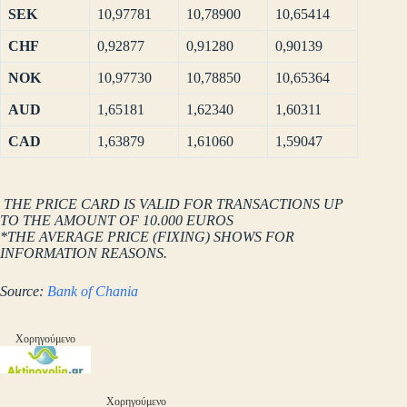
SEK
10,97781
10,78900
10,65414
CHF
0,92877
0,91280
0,90139
NOK
10,97730
10,78850
10,65364
AUD
1,65181
1,62340
1,60311
CAD
1,63879
1,61060
1,59047
THE PRICE CARD IS VALID FOR TRANSACTIONS UP
TO THE AMOUNT OF 10.000 EUROS
*THE AVERAGE PRICE (FIXING) SHOWS FOR
INFORMATION REASONS.
Source:
Bank of Chania
Χορηγούμενο
Χορηγούμενο