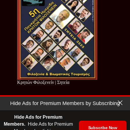
Κρητών Φιλοξενείν | Σητεία
Hide Ads for Premium Members by Subscribing
Copyright © 2026 - Cretan Business | Κρητών Επιχειρείν
Όροι Χρήσης
|
Πολιτική Απορρήτου
Hide Ads for Premium
Members.
Hide Ads for Premium
Subscribe Now