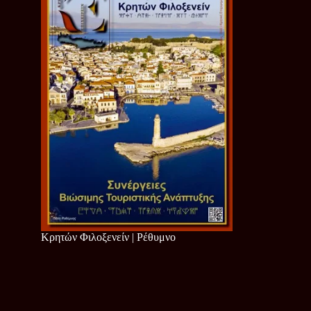
Κρητών Φιλοξενείν | Ρέθυμνο