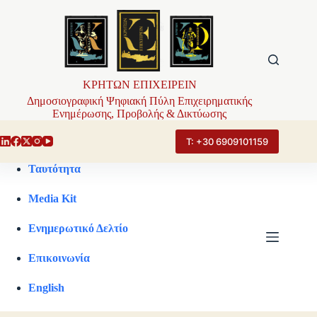
Μετάβαση
στο
περιεχόμενο
ΚΡΗΤΩΝ ΕΠΙΧΕΙΡΕΙΝ
Δημοσιογραφική Ψηφιακή Πύλη Επιχειρηματικής
Ενημέρωσης, Προβολής & Δικτύωσης
Τ: +30 6909101159
Ταυτότητα
Media Kit
Ενημερωτικό Δελτίο
Επικοινωνία
English