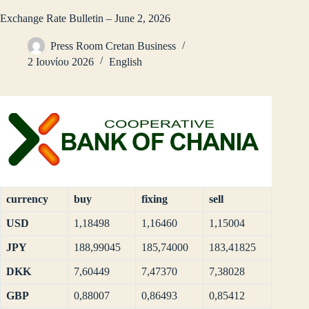
Exchange Rate Bulletin – June 2, 2026
Press Room Cretan Business
2 Ιουνίου 2026
English
currency
buy
fixing
sell
USD
1,18498
1,16460
1,15004
JPY
188,99045
185,74000
183,41825
DKK
7,60449
7,47370
7,38028
GBP
0,88007
0,86493
0,85412