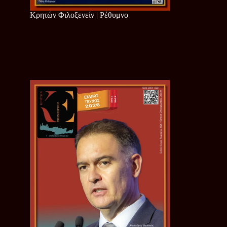
Κρητών Φιλοξενείν | Ρέθυμνο