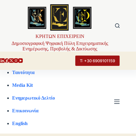
Μετάβαση
στο
περιεχόμενο
ΚΡΗΤΩΝ ΕΠΙΧΕΙΡΕΙΝ
Δημοσιογραφική Ψηφιακή Πύλη Επιχειρηματικής
Ενημέρωσης, Προβολής & Δικτύωσης
Τ: +30 6909101159
Ταυτότητα
Media Kit
Ενημερωτικό Δελτίο
Επικοινωνία
English