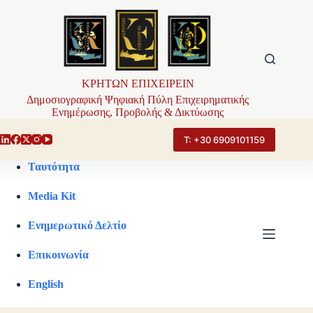
Μετάβαση
στο
περιεχόμενο
ΚΡΗΤΩΝ ΕΠΙΧΕΙΡΕΙΝ
Δημοσιογραφική Ψηφιακή Πύλη Επιχειρηματικής
Ενημέρωσης, Προβολής & Δικτύωσης
Τ: +30 6909101159
Ταυτότητα
Media Kit
Ενημερωτικό Δελτίο
Επικοινωνία
English