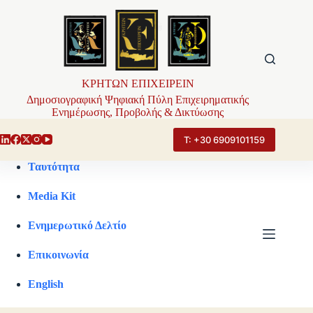
Μετάβαση
στο
περιεχόμενο
ΚΡΗΤΩΝ ΕΠΙΧΕΙΡΕΙΝ
Δημοσιογραφική Ψηφιακή Πύλη Επιχειρηματικής
Ενημέρωσης, Προβολής & Δικτύωσης
Τ: +30 6909101159
Ταυτότητα
Media Kit
Ενημερωτικό Δελτίο
Επικοινωνία
English