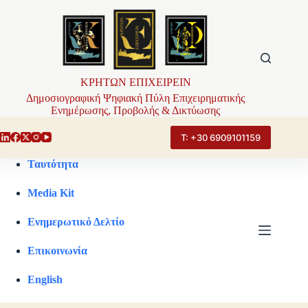
Μετάβαση
στο
περιεχόμενο
ΚΡΗΤΩΝ ΕΠΙΧΕΙΡΕΙΝ
Δημοσιογραφική Ψηφιακή Πύλη Επιχειρηματικής
Ενημέρωσης, Προβολής & Δικτύωσης
Τ: +30 6909101159
Ταυτότητα
Media Kit
Ενημερωτικό Δελτίο
Επικοινωνία
English