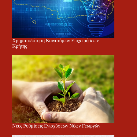
Χρηματοδότηση Καινοτόμων Επιχειρήσεων
Κρήτης
Νέες Ρυθμίσεις Ενισχύσεων Νέων Γεωργών