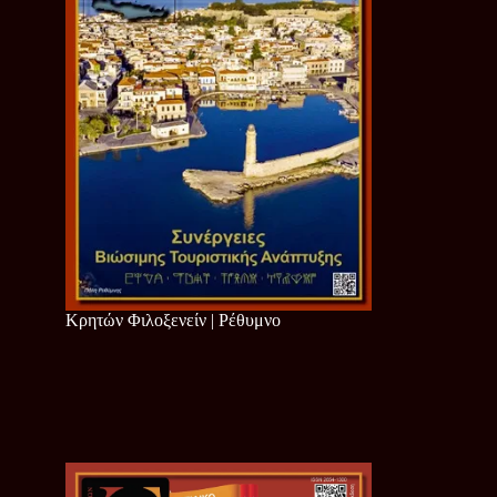
Κρητών Φιλοξενείν | Ρέθυμνο