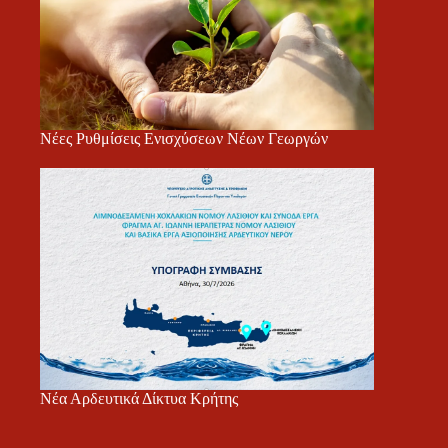
Νέες Ρυθμίσεις Ενισχύσεων Νέων Γεωργών
Νέα Αρδευτικά Δίκτυα Κρήτης