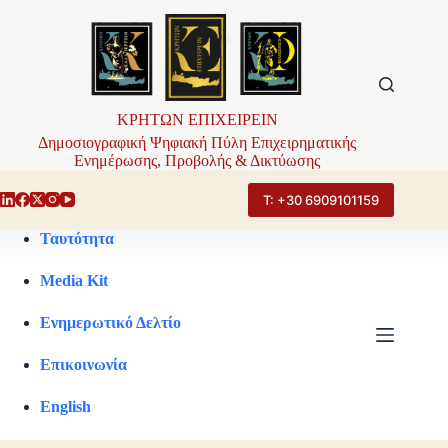
Μετάβαση
στο
περιεχόμενο
ΚΡΗΤΩΝ ΕΠΙΧΕΙΡΕΙΝ
Δημοσιογραφική Ψηφιακή Πύλη Επιχειρηματικής
Ενημέρωσης, Προβολής & Δικτύωσης
Τ: +30 6909101159
Ταυτότητα
Media Kit
Ενημερωτικό Δελτίο
Επικοινωνία
English