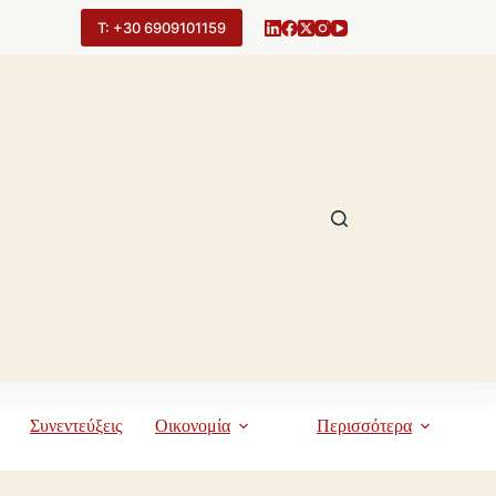
Τ: +30 6909101159
Συνεντεύξεις
Οικονομία
Περισσότερα