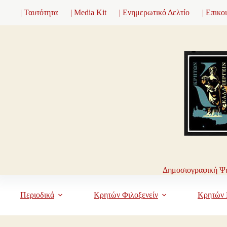
Μετάβαση
| Ταυτότητα
| Media Kit
| Ενημερωτικό Δελτίο
| Επικο
στο
περιεχόμενο
Δημοσιογραφική Ψη
Περιοδικά
Κρητών Φιλοξενείν
Κρητών 