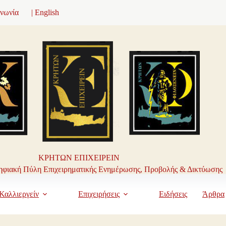
ινωνία
| English
ΚΡΗΤΩΝ ΕΠΙΧΕΙΡΕΙΝ
φιακή Πύλη Επιχειρηματικής Ενημέρωσης, Προβολής & Δικτύωσης
Καλλιεργείν
Επιχειρήσεις
Ειδήσεις
Άρθρα