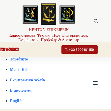
Μετάβαση
στο
περιεχόμενο
ΚΡΗΤΩΝ ΕΠΙΧΕΙΡΕΙΝ
Δημοσιογραφική Ψηφιακή Πύλη Επιχειρηματικής
Ενημέρωσης, Προβολής & Δικτύωσης
Τ: +30 6909101159
Ταυτότητα
Media Kit
Ενημερωτικό Δελτίο
Επικοινωνία
English