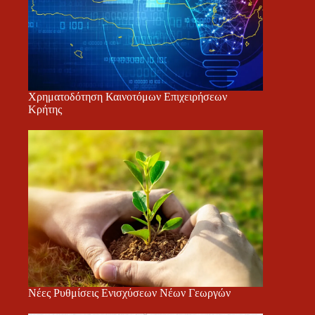
Χρηματοδότηση Καινοτόμων Επιχειρήσεων
Κρήτης
Νέες Ρυθμίσεις Ενισχύσεων Νέων Γεωργών