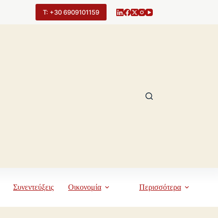
Τ: +30 6909101159
Συνεντεύξεις
Οικονομία
Περισσότερα