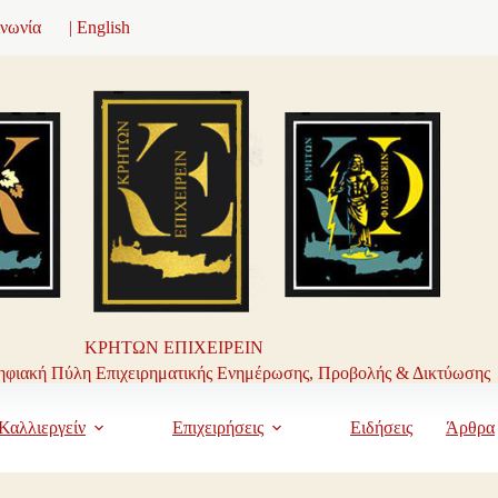
ινωνία
| English
ΚΡΗΤΩΝ ΕΠΙΧΕΙΡΕΙΝ
φιακή Πύλη Επιχειρηματικής Ενημέρωσης, Προβολής & Δικτύωσης
Καλλιεργείν
Επιχειρήσεις
Ειδήσεις
Άρθρα