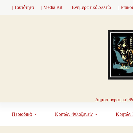
Μετάβαση
| Ταυτότητα
| Media Kit
| Ενημερωτικό Δελτίο
| Επικο
στο
περιεχόμενο
Δημοσιογραφική Ψη
Περιοδικά
Κρητών Φιλοξενείν
Κρητών 