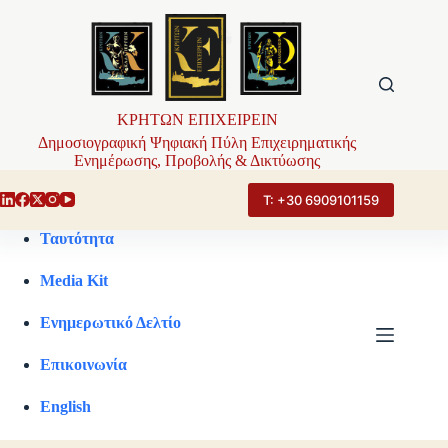
Μετάβαση
στο
περιεχόμενο
ΚΡΗΤΩΝ ΕΠΙΧΕΙΡΕΙΝ
Δημοσιογραφική Ψηφιακή Πύλη Επιχειρηματικής
Ενημέρωσης, Προβολής & Δικτύωσης
Τ: +30 6909101159
Ταυτότητα
Media Kit
Ενημερωτικό Δελτίο
Επικοινωνία
English