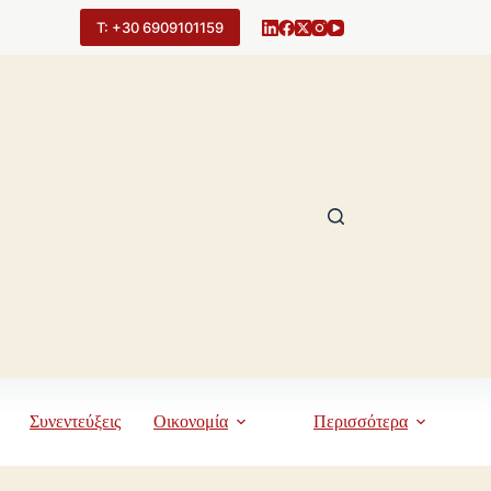
Τ: +30 6909101159
Συνεντεύξεις
Οικονομία
Περισσότερα