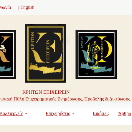
ινωνία
| English
ΚΡΗΤΩΝ ΕΠΙΧΕΙΡΕΙΝ
φιακή Πύλη Επιχειρηματικής Ενημέρωσης, Προβολής & Δικτύωσης
Καλλιεργείν
Επιχειρήσεις
Ειδήσεις
Άρθρα