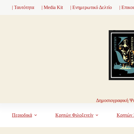
Μετάβαση
| Ταυτότητα
| Media Kit
| Ενημερωτικό Δελτίο
| Επικο
στο
περιεχόμενο
Δημοσιογραφική Ψη
Περιοδικά
Κρητών Φιλοξενείν
Κρητών 