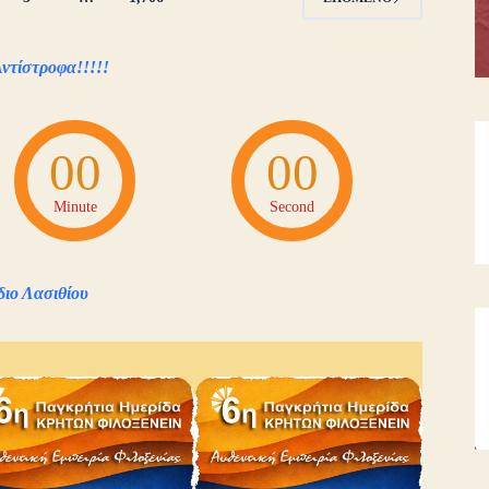
Αντίστροφα!!!!!
00
00
Minute
Second
διο Λασιθίου