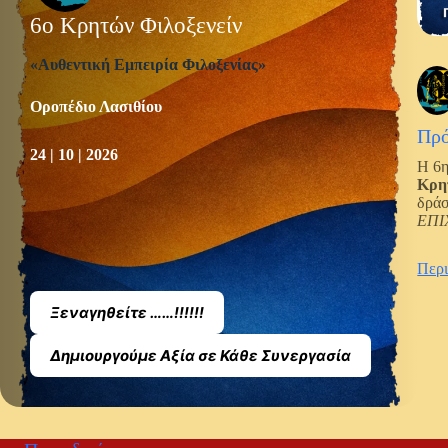
6ο Κρητών Φιλοξενείν
«Αυθεντική Εμπειρία Φιλοξενίας»
Οροπέδιο Λασιθίου
Πρ
24 | 10 | 2026
Η 6η
Κρη
δρά
ΕΠΙ
Περ
Ξεναγηθείτε ……!!!!!!
Δημιουργούμε Αξία σε Κάθε Συνεργασία