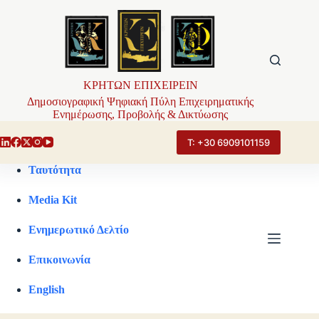
Μετάβαση
στο
περιεχόμενο
ΚΡΗΤΩΝ ΕΠΙΧΕΙΡΕΙΝ
Δημοσιογραφική Ψηφιακή Πύλη Επιχειρηματικής
Ενημέρωσης, Προβολής & Δικτύωσης
Τ: +30 6909101159
Ταυτότητα
Media Kit
Ενημερωτικό Δελτίο
Επικοινωνία
English