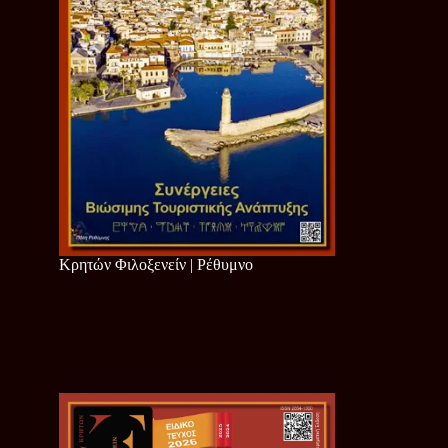
Κρητών Φιλοξενείν | Ρέθυμνο