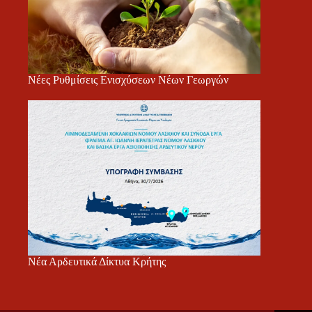
Νέες Ρυθμίσεις Ενισχύσεων Νέων Γεωργών
Νέα Αρδευτικά Δίκτυα Κρήτης