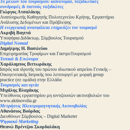
Το μέλλον του τουρισμού: καινοτομία, ταξιδιωτικές
συνδρομές & πιστούς ταξιδιώτες
Γιώργος Ατσαλάκης
Αναπληρωτής Καθηγητής Πολυτεχνείου Κρήτης, Εργαστήριο
Ανάλυσης Δεδομένων και Πρόβλεψης
Η ενεργειακή ανασφάλεια επηρεάζει τον τουρισμό
Ακριβή Βαγενά
Υποψήφια Διδάκτωρ, Σύμβουλος Τουρισμού
Digital Nomad
Δημήτρης Η. Βασιλείου
Επιχειρηματίας Τροφίμων και ΓαστροΤουρισμού
Τοπικά & Επώνυμα
Χαράλαμπος Βιττωράκης
Ιατρός και ιδρυτής του πρώτου ιδιωτικού ιατρείου Γενικής –
Οικογενειακής Ιατρικής που λειτουργεί με μορφή group
practice (σε ομάδα) στην Ελλάδα
Τουρισμός και υγεία
Μιχάλης Βλαχάκης
Υπεύθυνος εργαστηρίου μη ιοντιζουσών ακτινοβολιών του
www.aktinovolia.gr
Μετρήσεις Ηλεκτρομαγνητικής Ακτινοβολίας
Αθανάσιος Βούρδας
Διευθύνων Σύμβουλος – Digital Marketer
Ψηφιακό Marketing
Θεανώ Βρέντζου Σκορδαλάκη