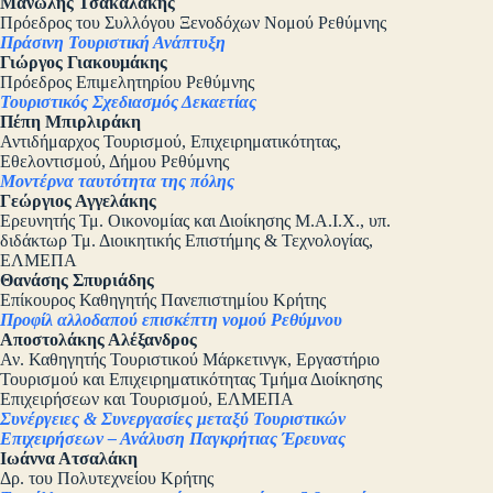
Μανώλης Τσακαλάκης
Πρόεδρος του Συλλόγου Ξενοδόχων Νομού Ρεθύμνης
Πράσινη Τουριστική Ανάπτυξη
Γιώργος Γιακουμάκης
Πρόεδρος Επιμελητηρίου Ρεθύμνης
Τουριστικός Σχεδιασμός Δεκαετίας
Πέπη Μπιρλιράκη
Αντιδήμαρχος Τουρισμού, Επιχειρηματικότητας,
Εθελοντισμού, Δήμου Ρεθύμνης
Μοντέρνα ταυτότητα της πόλης
Γεώργιος Αγγελάκης
Ερευνητής Τμ. Οικονομίας και Διοίκησης Μ.Α.Ι.Χ., υπ.
διδάκτωρ Τμ. Διοικητικής Επιστήμης & Τεχνολογίας,
ΕΛΜΕΠΑ
Θανάσης Σπυριάδης
Επίκουρος Καθηγητής Πανεπιστημίου Κρήτης
Προφίλ αλλοδαπού επισκέπτη νομού Ρεθύμνου
Αποστολάκης Αλέξανδρος
Αν. Καθηγητής Τουριστικού Μάρκετινγκ, Εργαστήριο
Τουρισμού και Επιχειρηματικότητας Τμήμα Διοίκησης
Επιχειρήσεων και Τουρισμού, ΕΛΜΕΠΑ
Συνέργειες & Συνεργασίες μεταξύ Τουριστικών
Επιχειρήσεων – Ανάλυση Παγκρήτιας Έρευνας
Ιωάννα Ατσαλάκη
Δρ. του Πολυτεχνείου Κρήτης