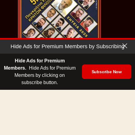
Hide Ads for Premium Members by Subscribing
Hide Ads for Premium
Members.
Hide Ads for Premium
Subscribe Now
Κρητών Φιλοξενείν | Σητεία
Members by clicking on
subscribe button.
Copyright © 2026 - Cretan Business | Κρητών Επιχειρείν
Όροι Χρήσης
|
Πολιτική Απορρήτου
| Ταυτότητα
| Media Kit
| Ενημερωτικό Δελτίο
| Επικοινωνία
| English