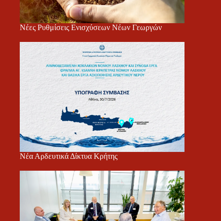
Νέες Ρυθμίσεις Ενισχύσεων Νέων Γεωργών
Νέα Αρδευτικά Δίκτυα Κρήτης