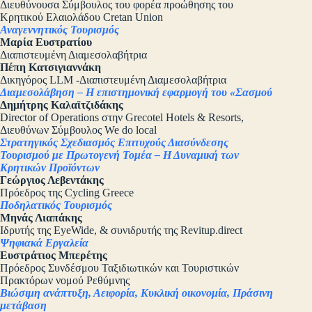
Διευθύνουσα Σύμβουλος του φορέα προώθησης του
Κρητικού Ελαιολάδου Cretan Union
Αναγεννητικός Τουρισμός
Μαρία Ευστρατίου
Διαπιστευμένη Διαμεσολαβήτρια
Πέπη Κατσιγιαννάκη
Δικηγόρος LLM -Διαπιστευμένη Διαμεσολαβήτρια
Διαμεσολάβηση – Η επιστημονική εφαρμογή του «Σασμού
Δημήτρης Καλαϊτζιδάκης
Director of Operations στην Grecotel Hotels & Resorts,
Διευθύνων Σύμβουλος We do local
Στρατηγικός Σχεδιασμός Επιτυχούς Διασύνδεσης
Τουρισμού με Πρωτογενή Τομέα – Η Δυναμική των
Κρητικών Προϊόντων
Γεώργιος Λεβεντάκης
Πρόεδρος της Cycling Greece
Ποδηλατικός Τουρισμός
Μηνάς Λιαπάκης
Ιδρυτής της EyeWide, & συνιδρυτής της Revitup.direct
Ψηφιακά Εργαλεία
Ευστράτιος Μπερέτης
Πρόεδρος Συνδέσμου Ταξιδιωτικών και Τουριστικών
Πρακτόρων νομού Ρεθύμνης
Βιώσιμη ανάπτυξη, Αειφορία, Κυκλική οικονομία, Πράσινη
μετάβαση