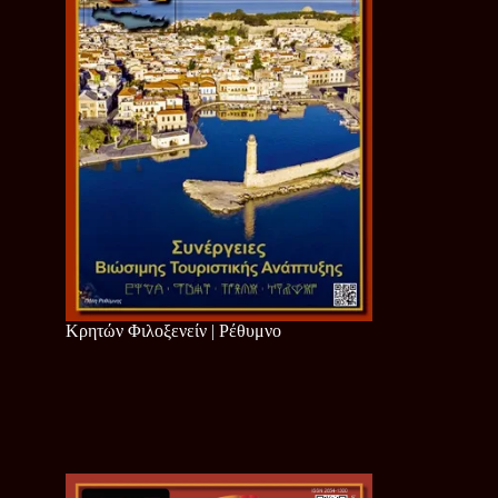
Κρητών Φιλοξενείν | Ρέθυμνο