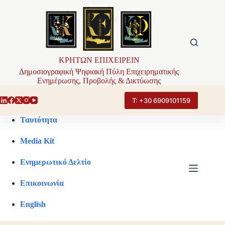
Μετάβαση
στο
περιεχόμενο
ΚΡΗΤΩΝ ΕΠΙΧΕΙΡΕΙΝ
Δημοσιογραφική Ψηφιακή Πύλη Επιχειρηματικής
Ενημέρωσης, Προβολής & Δικτύωσης
Τ: +30 6909101159
Ταυτότητα
Media Kit
Ενημερωτικό Δελτίο
Επικοινωνία
English