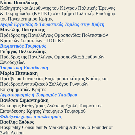
Νίκος Παπαδάκης
Καθηγητής και Διευθυντής του Κέντρου Πολιτικής Έρευνας
& Τεκμηρίωσης (ΚΕΠΕΤ) στο Τμήμα Πολιτικής Επιστήμης
του Πανεπιστημίου Κρήτης
Αγορά Εργασίας & Τουριστικός Τομέας στην Κρήτη
Μανώλης Πατεράκης
Πρόεδρος της Πανελλήνιας Ομοσπονδίας Πολιτιστικών
Κρητικών Σωματείων – ΠΟΠΚΣ
Βιωματικός Τουρισμός
Γιώργος Πελεκανάκης
Πρόεδρος της Πανελλήνιας Ομοσπονδίας Διευθυντών
Ξενοδοχείων
Τουριστική Εκπαίδευση
Μαρία Πιτσικάκη
Πρέσβειρα Γυναικείας Επιχειρηματικότητας Κρήτης και
Πρόεδρος Αναπτυξιακού Συλλόγου Γυναικών
Επιχειρηματιών Κρήτης
Αγροτουρισμός ή Τουρισμός Υπαίθρου
Βανέσσα Σημαντηράκη
Επίκουρος Καθηγήτρια, Ανώτερη Σχολή Τουριστικής
Εκπαίδευσης Κρήτης Υπουργείο Τουρισμού
Φιλοξενία χωρίς αποκλεισμούς
Βασίλης Σπόκος
Hospitality Consultant & Marketing AdvisorCo-Founder of
3win Action