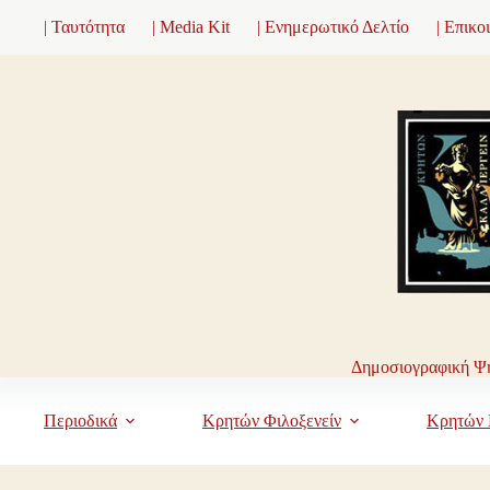
Μετάβαση
| Ταυτότητα
| Media Kit
| Ενημερωτικό Δελτίο
| Επικο
στο
περιεχόμενο
Δημοσιογραφική Ψη
Περιοδικά
Κρητών Φιλοξενείν
Κρητών 