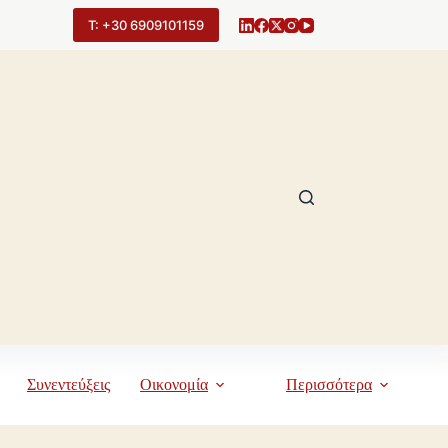
Τ: +30 6909101159
Συνεντεύξεις
Οικονομία
Περισσότερα