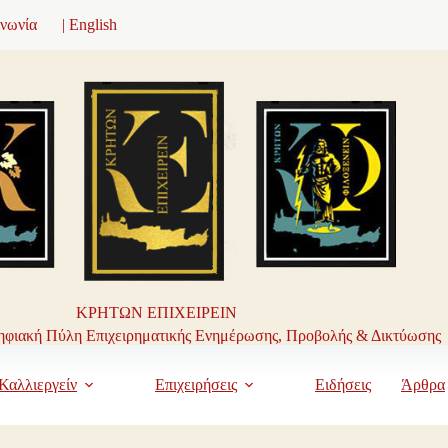
ινωνία
| English
ΚΡΗΤΩΝ ΕΠΙΧΕΙΡΕΙΝ
φιακή Πύλη Επιχειρηματικής Ενημέρωσης, Προβολής & Δικτύωσης
Καλλιεργείν
Επιχειρήσεις
Ειδήσεις
Άρθρα